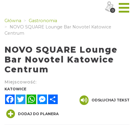
0
Główna
Gastronomia
NOVO SQUARE Lounge Bar Novotel Katowice
Centrum
NOVO SQUARE Lounge
Bar Novotel Katowice
Centrum
Miejscowość:
KATOWICE
Facebook
Twitter
WhatsApp
Messenger
Share
ODSŁUCHAJ TEKST
DODAJ DO PLANERA