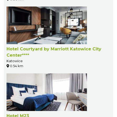
Hotel Courtyard by Marriott Katowice City
Center****
Katowice
0.54 km
Hotel M23