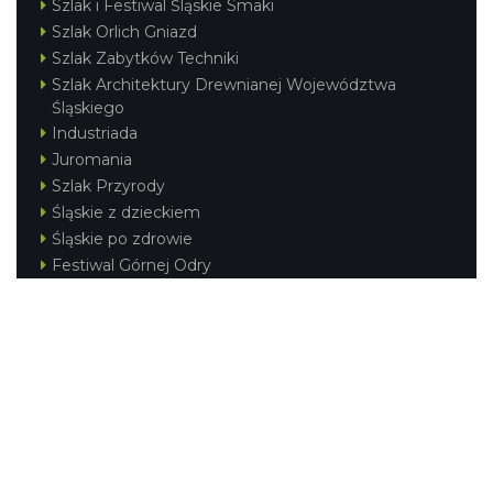
Szlak i Festiwal Śląskie Smaki
Szlak Orlich Gniazd
Szlak Zabytków Techniki
Szlak Architektury Drewnianej Województwa
Śląskiego
Industriada
Juromania
Szlak Przyrody
Śląskie z dzieckiem
Śląskie po zdrowie
Festiwal Górnej Odry
Festiwal DziewięćSił
Kajakiem przez Śląskie
Narty w Śląskim
Rowerem przez Śląskie
Silesia Convention
Regionalne
Beskidy
Śląsk Cieszyński