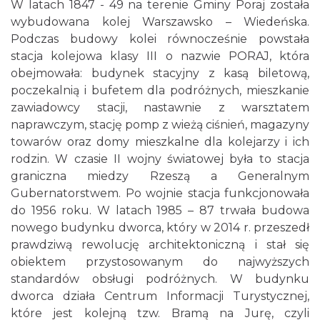
W latach 1847 - 49 na terenie Gminy Poraj została
wybudowana kolej Warszawsko – Wiedeńska.
Podczas budowy kolei równocześnie powstała
stacja kolejowa klasy III o nazwie PORAJ, która
obejmowała: budynek stacyjny z kasą biletową,
poczekalnią i bufetem dla podróżnych, mieszkanie
zawiadowcy stacji, nastawnie z warsztatem
naprawczym, stację pomp z wieżą ciśnień, magazyny
towarów oraz domy mieszkalne dla kolejarzy i ich
rodzin. W czasie II wojny światowej była to stacja
graniczna miedzy Rzeszą a Generalnym
Gubernatorstwem. Po wojnie stacja funkcjonowała
do 1956 roku. W latach 1985 – 87 trwała budowa
nowego budynku dworca, który w 2014 r. przeszedł
prawdziwą rewolucję architektoniczną i stał się
obiektem przystosowanym do najwyższych
standardów obsługi podróżnych. W budynku
dworca działa Centrum Informacji Turystycznej,
które jest kolejną tzw. Bramą na Jurę, czyli