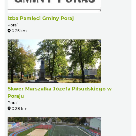
Izba Pamięci Gminy Poraj
Poraj
0.25 km
Skwer Marszałka Józefa Piłsudskiego w
Poraju
Poraj
0.28 km