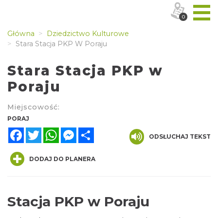
0
Główna
Dziedzictwo Kulturowe
Stara Stacja PKP W Poraju
Stara Stacja PKP w
Poraju
Miejscowość:
PORAJ
Facebook
Twitter
WhatsApp
Messenger
Share
ODSŁUCHAJ TEKST
DODAJ DO PLANERA
Stacja PKP w Poraju