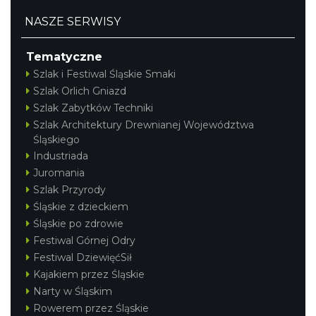
NASZE SERWISY
Tematyczne
Szlak i Festiwal Śląskie Smaki
Szlak Orlich Gniazd
Szlak Zabytków Techniki
Szlak Architektury Drewnianej Województwa
Śląskiego
Industriada
Juromania
Szlak Przyrody
Śląskie z dzieckiem
Śląskie po zdrowie
Festiwal Górnej Odry
Festiwal DziewięćSił
Kajakiem przez Śląskie
Narty w Śląskim
Rowerem przez Śląskie