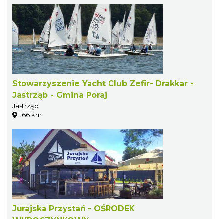
Stowarzyszenie Yacht Club Zefir- Drakkar -
Jastrząb - Gmina Poraj
Jastrząb
1.66 km
Jurajska Przystań - OŚRODEK