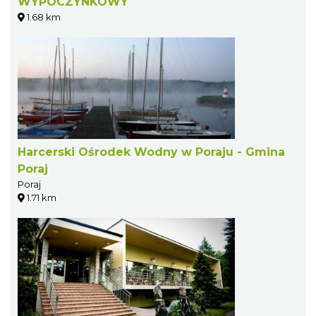
WYPOCZYNKOWY
1.68 km
Harcerski Ośrodek Wodny w Poraju - Gmina
Poraj
Poraj
1.71 km