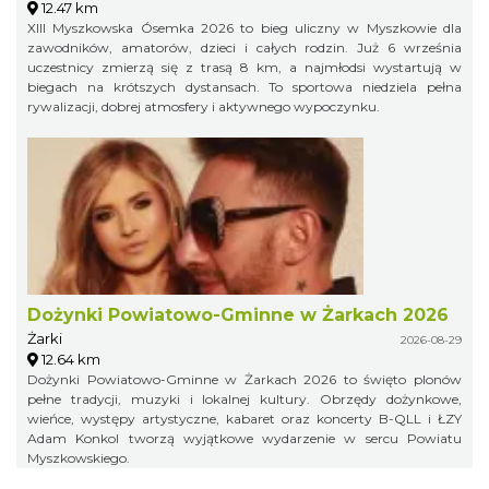
12.47 km
XIII Myszkowska Ósemka 2026 to bieg uliczny w Myszkowie dla
zawodników, amatorów, dzieci i całych rodzin. Już 6 września
uczestnicy zmierzą się z trasą 8 km, a najmłodsi wystartują w
biegach na krótszych dystansach. To sportowa niedziela pełna
rywalizacji, dobrej atmosfery i aktywnego wypoczynku.
Dożynki Powiatowo-Gminne w Żarkach 2026
Żarki
2026-08-29
12.64 km
Dożynki Powiatowo-Gminne w Żarkach 2026 to święto plonów
pełne tradycji, muzyki i lokalnej kultury. Obrzędy dożynkowe,
wieńce, występy artystyczne, kabaret oraz koncerty B-QLL i ŁZY
Adam Konkol tworzą wyjątkowe wydarzenie w sercu Powiatu
Myszkowskiego.