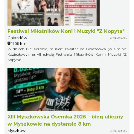
Festiwal Miłośników Koni i Muzyki "Z Kopyta"
Gniazdów
2026-08-08
11.56 km
W dniach 8-9 sierpnia, musicie zawitać do Gniazdowa (w Gminie
Koziegłowy) na VII edycję Festiwalu Miłośników Koni i Muzyki "Z
Kopyta".
XIII Myszkowska Ósemka 2026 – bieg uliczny
w Myszkowie na dystansie 8 km
Myszków
2026-09-06