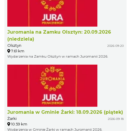
Juromania na Zamku Olsztyn: 20.09.2026
(niedziela)
Olsztyn
2026-09-20
7.61 km
Wydarzenia na Zamku Olsztyn w ramach Juromanii 2026.
Juromania w Gminie Żarki: 18.09.2026 (piątek)
Żarki
2026-09-18
10.59 km
Wydarzenia w Gminie Żarki w ramach Juromanii 2026.