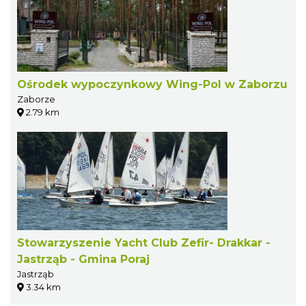
Ośrodek wypoczynkowy Wing-Pol w Zaborzu
Zaborze
2.79 km
Stowarzyszenie Yacht Club Zefir- Drakkar -
Jastrząb - Gmina Poraj
Jastrząb
3.34 km