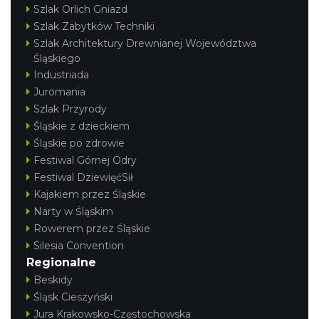
Szlak Orlich Gniazd
Szlak Zabytków Techniki
Szlak Architektury Drewnianej Województwa
Śląskiego
Industriada
Juromania
Szlak Przyrody
Śląskie z dzieckiem
Śląskie po zdrowie
Festiwal Górnej Odry
Festiwal DziewięćSił
Kajakiem przez Śląskie
Narty w Śląskim
Rowerem przez Śląskie
Silesia Convention
Regionalne
Beskidy
Śląsk Cieszyński
Jura Krakowsko-Częstochowska