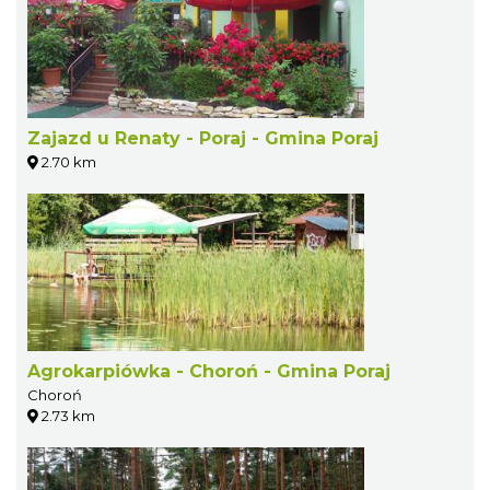
Zajazd u Renaty - Poraj - Gmina Poraj
2.70 km
Agrokarpiówka - Choroń - Gmina Poraj
Choroń
2.73 km