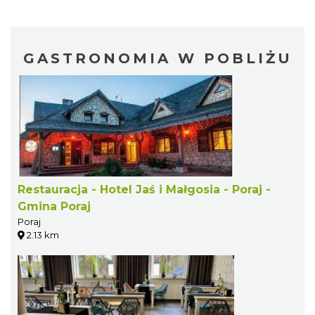
GASTRONOMIA W POBLIŻU
Restauracja - Hotel Jaś i Małgosia - Poraj -
Gmina Poraj
Poraj
2.13 km