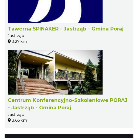
Tawerna SPINAKER - Jastrząb - Gmina Poraj
Jastrząb
3.27 km
Centrum Konferencyjno-Szkoleniowe PORAJ
- Jastrząb - Gmina Poraj
Jastrząb
3.65 km