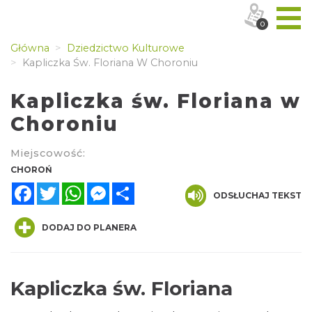
0
Główna
Dziedzictwo Kulturowe
Kapliczka Św. Floriana W Choroniu
Kapliczka św. Floriana w
Choroniu
Miejscowość:
CHOROŃ
Facebook
Twitter
WhatsApp
Messenger
Share
ODSŁUCHAJ TEKST
DODAJ DO PLANERA
Kapliczka św. Floriana