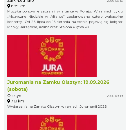
Żarki-Letnisko
2026-08-16
6.79 km
Muzyka ponownie zabrzmi w altance w Poraju. W ramach cyklu
„Muzyczne Niedziele w Altance” zaplanowano cztery wakacyjne
koncerty. Od 26 lipca do 16 sierpnia na scenie pojawią się kolejno:
Malwy, Jarzębina, Kalina oraz Szalona Piątka Plu
Juromania na Zamku Olsztyn: 19.09.2026
(sobota)
Olsztyn
2026-09-19
7.61 km
Wydarzenia na Zamku Olsztyn w ramach Juromanii 2026.