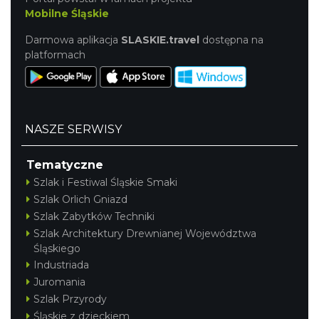
Mobilne Śląskie
Darmowa aplikacja
SLASKIE.travel
dostępna na
platformach
NASZE SERWISY
Tematyczne
Szlak i Festiwal Śląskie Smaki
Szlak Orlich Gniazd
Szlak Zabytków Techniki
Szlak Architektury Drewnianej Województwa
Śląskiego
Industriada
Juromania
Szlak Przyrody
Śląskie z dzieckiem