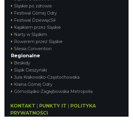
Śląskie po zdrowie
Festiwal Górnej Odry
Festiwal DziewięćSił
Kajakiem przez Śląskie
Narty w Śląskim
Rowerem przez Śląskie
Silesia Convention
Regionalne
Beskidy
Śląsk Cieszyński
Jura Krakowsko-Częstochowska
Kraina Górnej Odry
Górnośląsko-Zagłębiowska Metropolia
KONTAKT
|
PUNKTY IT
|
POLITYKA
PRYWATNOŚCI