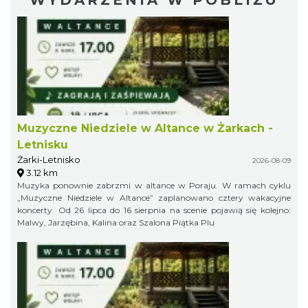
Muzyczne Niedziele w Altance w Żarkach -
Letnisku
Żarki-Letnisko
2026-08-09
3.12 km
Muzyka ponownie zabrzmi w altance w Poraju. W ramach cyklu
„Muzyczne Niedziele w Altance” zaplanowano cztery wakacyjne
koncerty. Od 26 lipca do 16 sierpnia na scenie pojawią się kolejno:
Malwy, Jarzębina, Kalina oraz Szalona Piątka Plu