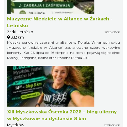
Muzyczne Niedziele w Altance w Żarkach -
Letnisku
Żarki-Letnisko
2026-08-16
3.12 km
Muzyka ponownie zabrzmi w altance w Poraju. W ramach cyklu
„Muzyczne Niedziele w Altance” zaplanowano cztery wakacyjne
koncerty. Od 26 lipca do 16 sierpnia na scenie pojawią się kolejno:
Malwy, Jarzębina, Kalina oraz Szalona Piątka Plu
XIII Myszkowska Ósemka 2026 – bieg uliczny
w Myszkowie na dystansie 8 km
Myszków
2026-09-06