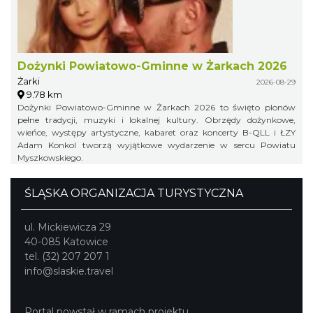
Dożynki Powiatowo-Gminne w Żarkach 2026
Żarki
2026-08-29
9.78 km
Dożynki Powiatowo-Gminne w Żarkach 2026 to święto plonów
pełne tradycji, muzyki i lokalnej kultury. Obrzędy dożynkowe,
wieńce, występy artystyczne, kabaret oraz koncerty B-QLL i ŁZY
Adam Konkol tworzą wyjątkowe wydarzenie w sercu Powiatu
Myszkowskiego.
ŚLĄSKA ORGANIZACJA TURYSTYCZNA
ul. Mickiewicza 29
40-085 Katowice
tel. (32) 207 207 1
info@slaskie.travel
Portal powstał w ramach projektu