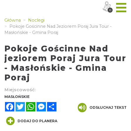
0
Główna
Noclegi
Pokoje Gościnne Nad Jeziorem Poraj Jura Tour -
Masłońskie - Gmina Poraj
Pokoje Gościnne Nad
jeziorem Poraj Jura Tour
- Masłońskie - Gmina
Poraj
Miejscowość:
MASŁOŃSKIE
Facebook
Twitter
WhatsApp
Messenger
Share
ODSŁUCHAJ TEKST
DODAJ DO PLANERA