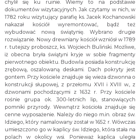
chylił się ku ruinie. Wiemy to na podstawie
dokumentów wizytacyjnych. Jak czytamy w nich, w
1782 roku wizytujący parafię ks. Jacek Kochanowski
nakazał kościół wyremontować, bądź też
wybudować nową świątynię. Wybrano drugie
rozwiązanie. Nowy drewniany kościół wzniósł w 1789
r. tutejszy proboszcz, ks. Wojciech Buliński. Możliwe,
iż obecna bryła świątyni kryje w sobie fragmenty
pierwotnego obiektu. Budowla posiada konstrukcję
zrębową, oszalowaną deskami. Dach pokryty jest
gontem. Przy kościele znajduje się wieża dzwonna o
konstrukcji słupowej, z przełomu XVII i XVIII w., z
dzwonami pochodzącymi z 1632 r. Przy kościele
rośnie grupa ok. 300-letnich lip, stanowiących
pomniki przyrody. Wewnątrz kościoła znajduje się
cenne wyposażenie. Należy do niego m.in. obraz św.
Idziego, który namalowany został w 1652 r. Wówczas
umieszczono go w kaplicy św. Idziego, która stała na
polach w okolicy wsi. Ponieważ kaplica uległa