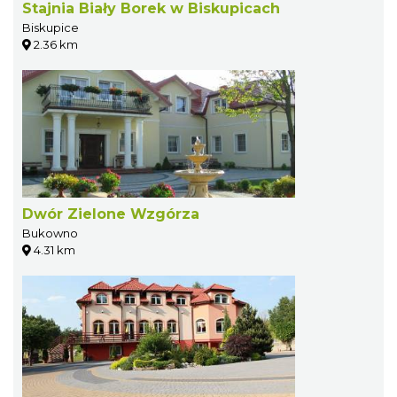
Stajnia Biały Borek w Biskupicach
Biskupice
2.36 km
Dwór Zielone Wzgórza
Bukowno
4.31 km