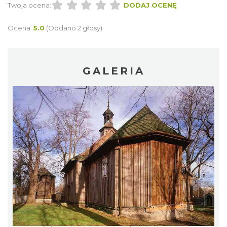
Twoja ocena:
DODAJ OCENĘ
Ocena:
5.0
(Oddano 2 głosy)
GALERIA