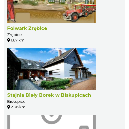
Folwark Zrębice
Zrębice
1.87 km
Stajnia Biały Borek w Biskupicach
Biskupice
2.36 km