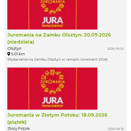
Juromania na Zamku Olsztyn: 20.09.2026
(niedziela)
Olsztyn
2026-09-20
5.01 km
Wydarzenia na Zamku Olsztyn w ramach Juromanii 2026.
Juromania w Złotym Potoku: 18.09.2026
(piątek)
Złoty Potok
2026-09-18