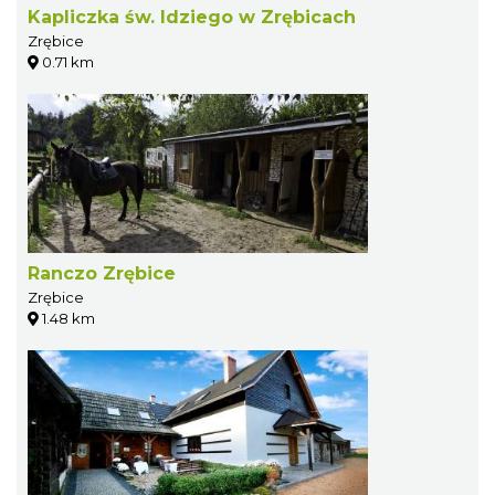
Kapliczka św. Idziego w Zrębicach
Zrębice
0.71 km
Ranczo Zrębice
Zrębice
1.48 km