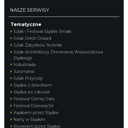
NASZE SERWISY
Tematyczne
Szlak i Festiwal Śląskie Smaki
Szlak Orlich Gniazd
Szlak Zabytków Techniki
Szlak Architektury Drewnianej Województwa
Śląskiego
Industriada
Juromania
Szlak Przyrody
Śląskie z dzieckiem
Śląskie po zdrowie
Festiwal Górnej Odry
Festiwal DziewięćSił
Kajakiem przez Śląskie
Narty w Śląskim
Rowerem przez Śląskie