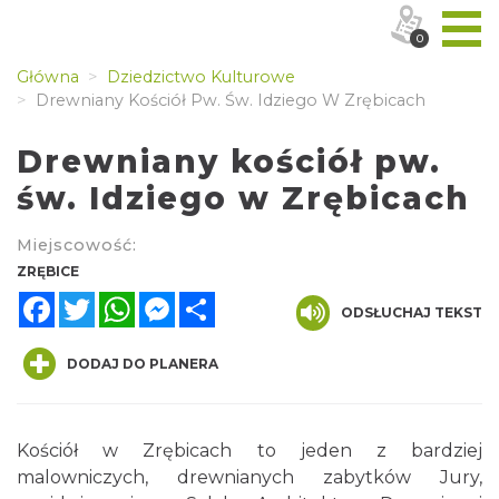
0
Główna
Dziedzictwo Kulturowe
Drewniany Kościół Pw. Św. Idziego W Zrębicach
Drewniany kościół pw.
św. Idziego w Zrębicach
Miejscowość:
ZRĘBICE
Facebook
Twitter
WhatsApp
Messenger
Share
ODSŁUCHAJ TEKST
DODAJ DO PLANERA
Kościół w Zrębicach to jeden z bardziej
malowniczych, drewnianych zabytków Jury,