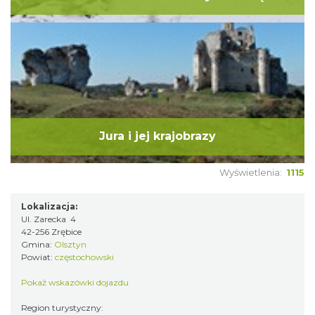
Jura i jej krajobrazy
Wyświetlenia:
1115
Lokalizacja:
Ul. Zarecka 4
42-256 Zrębice
Gmina:
Olsztyn
Powiat:
częstochowski
Pokaż wskazówki dojazdu
Region turystyczny: