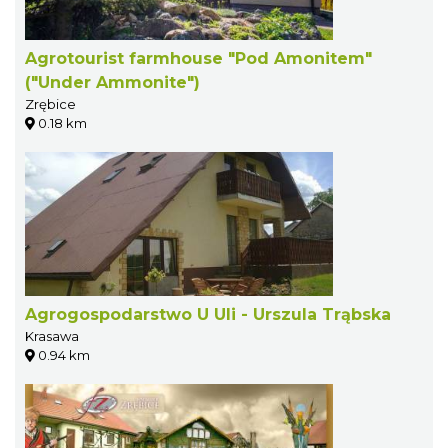
Agrotourist farmhouse "Pod Amonitem"
("Under Ammonite")
Zrębice
0.18 km
Agrogospodarstwo U Uli - Urszula Trąbska
Krasawa
0.94 km