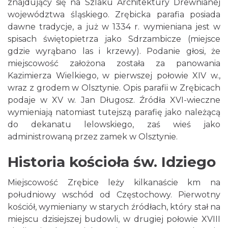
znajdujący się na Szlaku Architektury Drewnianej
województwa śląskiego. Zrębicka parafia posiada
dawne tradycje, a już w 1334 r. wymieniana jest w
spisach świętopietrza jako Sdrzambicze (miejsce
gdzie wyrąbano las i krzewy). Podanie głosi, że
miejscowość założona została za panowania
Kazimierza Wielkiego, w pierwszej połowie XIV w.,
wraz z grodem w Olsztynie. Opis parafii w Zrębicach
podaje w XV w. Jan Długosz. Źródła XVI-wieczne
wymieniają natomiast tutejszą parafię jako należącą
do dekanatu lelowskiego, zaś wieś jako
administrowaną przez zamek w Olsztynie.
Historia kościoła św. Idziego
Miejscowość Zrębice leży kilkanaście km na
południowy wschód od Częstochowy. Pierwotny
kościół, wymieniany w starych źródłach, który stał na
miejscu dzisiejszej budowli, w drugiej połowie XVIII