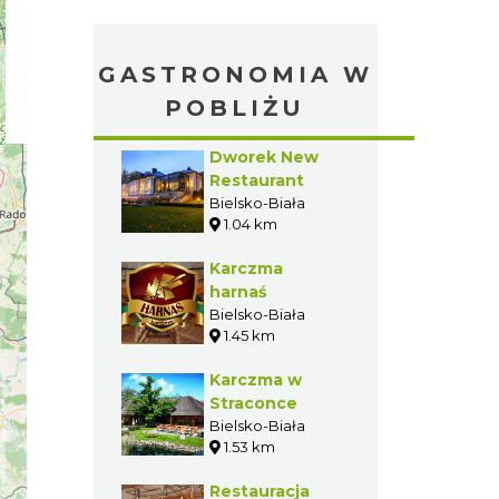
GASTRONOMIA W
POBLIŻU
Dworek New
Restaurant
Bielsko-Biała
1.04 km
Karczma
harnaś
Bielsko-Biała
1.45 km
Karczma w
Straconce
Bielsko-Biała
1.53 km
Restauracja