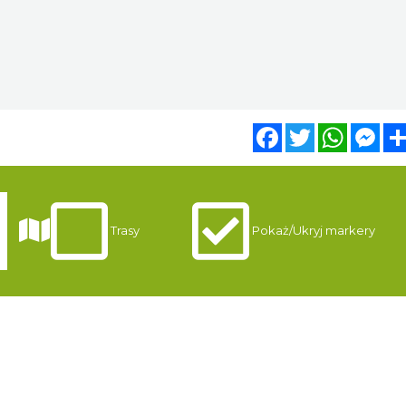
Facebook
Twitter
WhatsA
Mes
Trasy
Pokaż/Ukryj markery