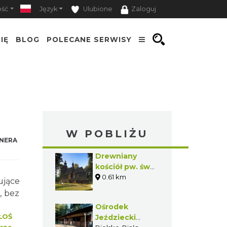
ość
Język
Ulubione
Zaloguj
IĘ
BLOG
POLECANE SERWISY
W POBLIŻU
NERA
Drewniany
kościół pw. św.
Barbary w
0.61 km
ujące
Bielsku-Białej -
, bez
Mikuszowicach
Ośrodek
Krakowskich
ŁOŚ
Jeździecki