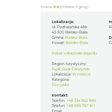
Ocena:
0.0
(Oddano 0 głosy)
Lokalizacja:
I
Ul. Podhalańska 48b
R
43-300 Bielsko-Biała
Gmina:
Bielsko-Biała
D
Powiat:
Bielsko-Biała
C
Pokaż wskazówki dojazdu
Region turystyczny:
Śląsk, Śląsk Cieszyński
Lokalizacja:
W mieście
Kategoria:
Rozrywka
Kontakt:
Telefon:
+48 334 862 886
Telefon:
+48 698 767 811
Email: