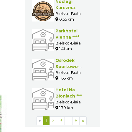
Noclegi
Karczma
Beskidzka
Bielsko-Biała
0.55 km
Parkhotel
Vienna ****
Bielsko-Biała
1.41 km
Ośrodek
Sportowo-
Szkoleniowy
Bielsko-Biała
1.65 km
Rekord
Hotel Na
Błoniach ***
Bielsko-Biała
1.70 km
«
1
2
3
…
6
»