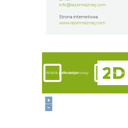
info@razemrazniej.com
Strona internetowa:
www.razemrazniej.com
Widok pełnoekranowy:
Atrakcje
Noclegi
+
−