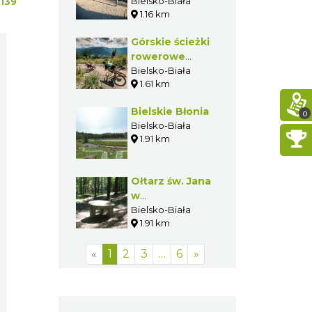
„Stajnia
Bielsko-Biała
139
1.16 km
Mikuszowice”
w Bielsku-
Górskie ścieżki
Białej
rowerowe
Enduro Trails w
Bielsko-Biała
1.61 km
Bielsku-Białej
Bielskie Błonia
0
Bielsko-Biała
1.91 km
Ołtarz św. Jana
w
Mikuszowicach
Bielsko-Biała
1.91 km
Śląskich
«
1
2
3
…
6
»