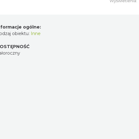
Wyświetlenia:
nformacje ogólne:
odzaj obiektu:
Inne
OSTĘPNOŚĆ
ałoroczny