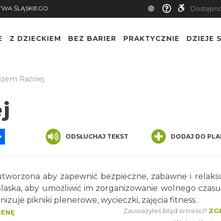
TWA ŚLĄSKIEGO
Dostępn
E
Z DZIECKIEM
BEZ BARIER
PRAKTYCZNIE
DZIEJE S
zem Raźniej
j
App
ssenger
Share
ODSŁUCHAJ TEKST
DODAJ DO PLA
 utworzona aby zapewnić bezpieczne, zabawne i relaks
 Ślaska, aby umożliwić im zorganizowanie wolnego czasu
izuje pikniki plenerowe, wycieczki, zajęcia fitness.
Zauważyłeś błąd w treści?
ZG
CENĘ