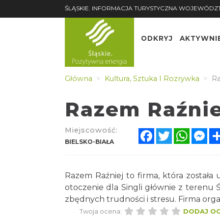
ŚLĄSKIE. INFORMACJA TURYSTYCZNA WOJEWÓDZ
ODKRYJ
AKTYWNI
Główna
Kultura, Sztuka I Rozrywka
Ra
Razem Raźnie
Miejscowość:
Facebook
Twitter
Whats
Me
BIELSKO-BIAŁA
Razem Raźniej to firma, która została
otoczenie dla Singli głównie z terenu
zbędnych trudności i stresu. Firma organ
Twoja ocena:
DODAJ O