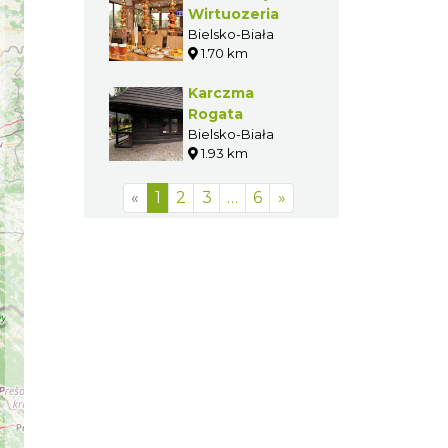
Wirtuozeria
Bielsko-Biała
1.70 km
Karczma
Rogata
Bielsko-Biała
1.93 km
«
1
2
3
…
6
»