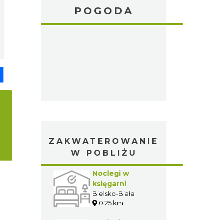
POGODA
pp
senger
Share
ZAKWATEROWANIE
W POBLIŻU
Noclegi w
księgarni
Bielsko-Biała
0.25 km