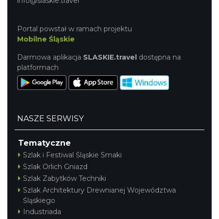
info@slaskie.travel
Portal powstał w ramach projektu
Mobilne Śląskie
Darmowa aplikacja
SLASKIE.travel
dostępna na
platformach
NASZE SERWISY
Tematyczne
Szlak i Festiwal Śląskie Smaki
Szlak Orlich Gniazd
Szlak Zabytków Techniki
Szlak Architektury Drewnianej Województwa
Śląskiego
Industriada