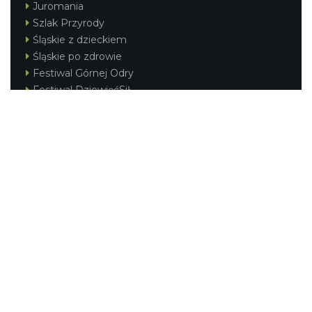
Juromania
Szlak Przyrody
Śląskie z dzieckiem
Śląskie po zdrowie
Festiwal Górnej Odry
Festiwal DziewięćSił
Kajakiem przez Śląskie
Narty w Śląskim
Rowerem przez Śląskie
Silesia Convention
Regionalne
Beskidy
Śląsk Cieszyński
Jura Krakowsko-Częstochowska
Kraina Górnej Odry
Górnośląsko-Zagłębiowska Metropolia
KONTAKT
|
PUNKTY IT
|
POLITYKA
PRYWATNOŚCI