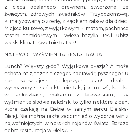
z pieca opalanego drewnem, stworzonej ze
świeżych, zdrowych składników! Trzypoziomową,
klimatyzowaną pizzerię, z kącikiem zabaw dla dzieci.
Miejsce kultowe, z wyjątkowym klimatem, pachnące
sosem pomidorowym i świeżą bazylią. Jeśli lubisz
włoski klimat– świetnie trafiłeś!
NA LEWO – WYŚMIENITA RESTAURACJA
Lunch? Większy głód? Wyjątkowa okazja? A może
ochota na zjedzenie czegoś naprawdę pysznego? U
nas skosztujesz najlepszych dań! Idealnie
wysmażony stek (dokładnie tak, jak lubisz!), kaczka
w jabłuszkach, makaron z krewetkami, czy
wyśmienite słodkie naleśniki to tylko niektóre z dań,
które czekają na Ciebie w samym sercu Bielska-
Białej. Nie można także zapomnieć o wyborze win z
najważniejszych winiarskich rejonów świata! Bardzo
dobra restauracja w Bielsku?