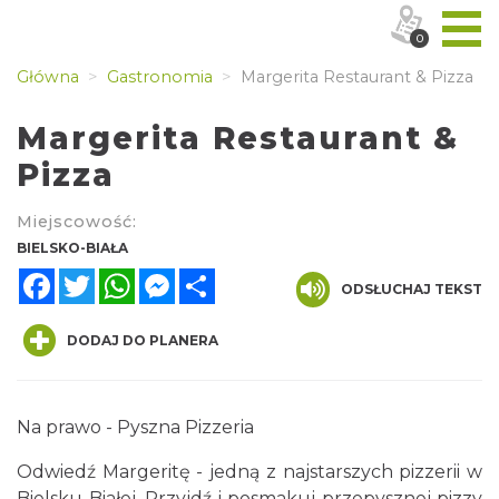
0
Główna
Gastronomia
Margerita Restaurant & Pizza
Margerita Restaurant &
Pizza
Miejscowość:
BIELSKO-BIAŁA
Facebook
Twitter
WhatsApp
Messenger
Share
ODSŁUCHAJ TEKST
DODAJ DO PLANERA
Na prawo - Pyszna Pizzeria
Odwiedź Margeritę - jedną z najstarszych pizzerii w
Bielsku-Białej. Przyjdź i posmakuj przepysznej pizzy