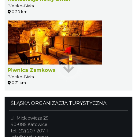
Bielsko-Biała
0.20 km
Piwnica Zamkowa
Bielsko-Biała
0.21 km
ŚLĄSKA ORGANIZACJA TURYSTYCZNA
ul. Mickiewicza 29
40-085 Katowice
tel. (32) 207 207 1