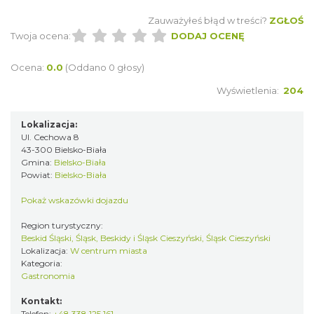
Zauważyłeś błąd w treści?
ZGŁOŚ
Twoja ocena:
DODAJ OCENĘ
Ocena:
0.0
(Oddano 0 głosy)
Wyświetlenia:
204
Lokalizacja:
Ul. Cechowa 8
43-300 Bielsko-Biała
Gmina:
Bielsko-Biała
Powiat:
Bielsko-Biała
Pokaż wskazówki dojazdu
Region turystyczny:
Beskid Śląski, Śląsk, Beskidy i Śląsk Cieszyński, Śląsk Cieszyński
Lokalizacja:
W centrum miasta
Kategoria:
Gastronomia
Kontakt:
Telefon:
+48 338 125 161