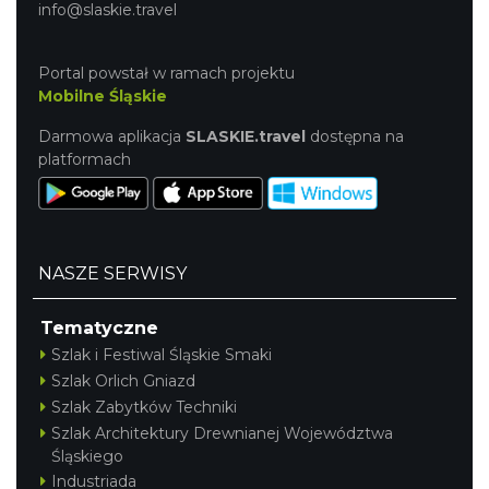
info@slaskie.travel
Portal powstał w ramach projektu
Mobilne Śląskie
Darmowa aplikacja
SLASKIE.travel
dostępna na
platformach
NASZE SERWISY
Tematyczne
Szlak i Festiwal Śląskie Smaki
Szlak Orlich Gniazd
Szlak Zabytków Techniki
Szlak Architektury Drewnianej Województwa
Śląskiego
Industriada