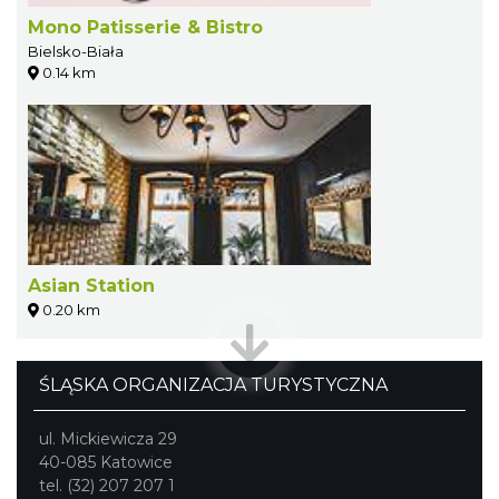
Mono Patisserie & Bistro
Bielsko-Biała
0.14 km
Asian Station
0.20 km
ŚLĄSKA ORGANIZACJA TURYSTYCZNA
ul. Mickiewicza 29
40-085 Katowice
tel. (32) 207 207 1