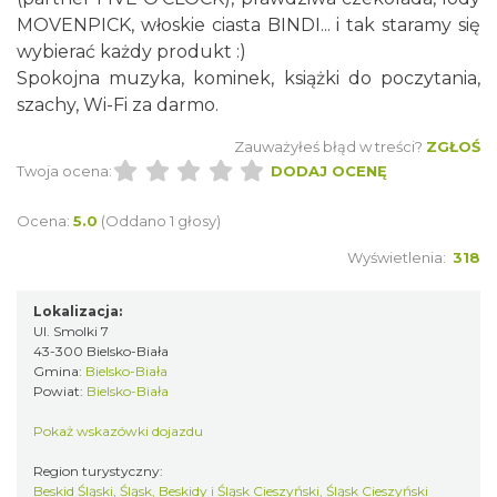
MOVENPICK, włoskie ciasta BINDI... i tak staramy się
wybierać każdy produkt :)
Spokojna muzyka, kominek, książki do poczytania,
szachy, Wi-Fi za darmo.
Zauważyłeś błąd w treści?
ZGŁOŚ
Twoja ocena:
DODAJ OCENĘ
Ocena:
5.0
(Oddano 1 głosy)
Wyświetlenia:
318
Lokalizacja:
Ul. Smolki 7
43-300 Bielsko-Biała
Gmina:
Bielsko-Biała
Powiat:
Bielsko-Biała
Pokaż wskazówki dojazdu
Region turystyczny:
Beskid Śląski, Śląsk, Beskidy i Śląsk Cieszyński, Śląsk Cieszyński