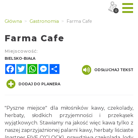
0
Główna
Gastronomia
Farma Cafe
Farma Cafe
Miejscowość:
BIELSKO-BIAŁA
Facebook
Twitter
WhatsApp
Messenger
Share
ODSŁUCHAJ TEKST
DODAJ DO PLANERA
"Pyszne miejsce" dla miłośników kawy, czekolady,
herbaty, słodkich przyjemności i przekąsek
wyjątkowych. Stawiamy na jakość więc kawa tylko z
naszej zaprzyjaźnionej palarni kawy, herbaty liściaste
(partner FIVE O'CLOCK), prawdziwa czekolada, lody