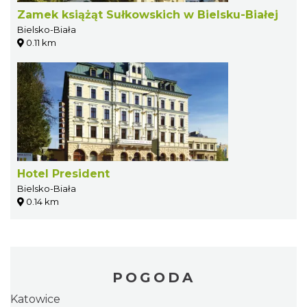
Zamek książąt Sułkowskich w Bielsku-Białej
Bielsko-Biała
0.11 km
Hotel President
Bielsko-Biała
0.14 km
POGODA
Katowice