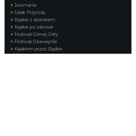
Juromania
Szlak Przyrody
Śląskie z dzieckiem
Śląskie po zdrowie
Festiwal Górnej Odry
Festiwal DziewięćSił
Kajakiem przez Śląskie
Narty w Śląskim
Rowerem przez Śląskie
Silesia Convention
Regionalne
Beskidy
Śląsk Cieszyński
Jura Krakowsko-Częstochowska
Kraina Górnej Odry
Górnośląsko-Zagłębiowska Metropolia
KONTAKT
|
PUNKTY IT
|
POLITYKA