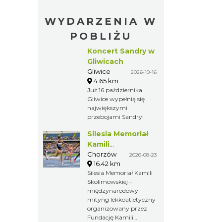
WYDARZENIA W
POBLIŻU
Koncert Sandry w
Gliwicach
Gliwice
2026-10-16
4.65 km
Już 16 października
Gliwice wypełnią się
największymi
przebojami Sandry!
Silesia Memoriał
Kamili
Skolimowskiej
Chorzów
2026-08-23
16.42 km
Silesia Memoriał Kamili
Skolimowskiej –
międzynarodowy
mityng lekkoatletyczny
organizowany przez
Fundację Kamili