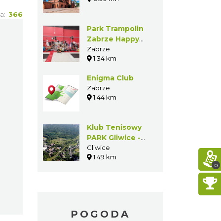
ia:
366
Park Trampolin
Zabrze Happy
Jumper
Zabrze
1.34 km
Enigma Club
Zabrze
1.44 km
Klub Tenisowy
PARK Gliwice -
korty
Gliwice
1.49 km
0
POGODA