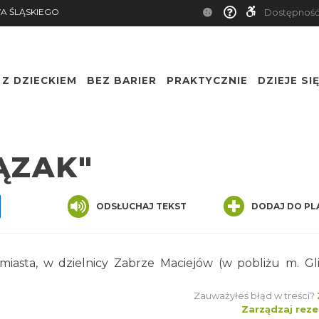
A ŚLĄSKIEGO
Dostępnoś
Z DZIECKIEM
BEZ BARIER
PRAKTYCZNIE
DZIEJE SI
Nazwa
LĄZAK"
pp
senger
Share
ODSŁUCHAJ TEKST
DODAJ DO PL
miasta, w dzielnicy Zabrze Maciejów (w pobliżu m. Gli
Zauważyłeś błąd w treści?
Zarządzaj reze