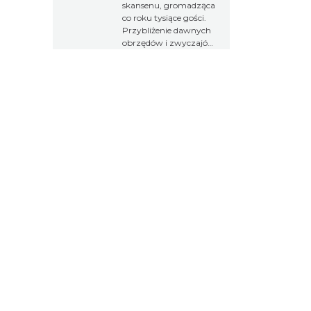
skansenu, gromadząca
co roku tysiące gości.
Przybliżenie dawnych
obrzędów i zwyczajów
na Górnym Śląsku.