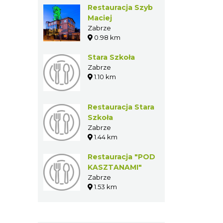
Restauracja Szyb
Maciej
Zabrze
0.98 km
Stara Szkoła
Zabrze
1.10 km
Restauracja Stara
Szkoła
Zabrze
1.44 km
Restauracja "POD
KASZTANAMI"
Zabrze
1.53 km