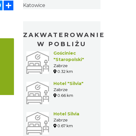
atsApp
Messenger
Share
Katowice
ZAKWATEROWANIE
W POBLIŻU
Gościniec
"Staropolski"
Zabrze
0.32 km
Hotel "Silvia"
Zabrze
0.66 km
Hotel Silvia
Zabrze
0.67 km