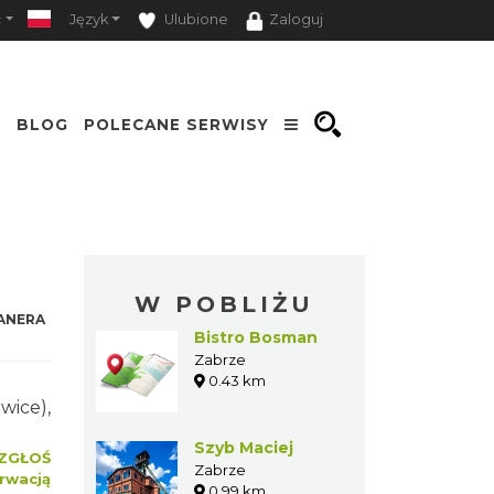
ć
Język
Ulubione
Zaloguj
Ę
BLOG
POLECANE SERWISY
Opcje
W POBLIŻU
ANERA
Bistro Bosman
Zabrze
0.43 km
wice),
Szyb Maciej
ZGŁOŚ
Zabrze
rwacją
0.99 km