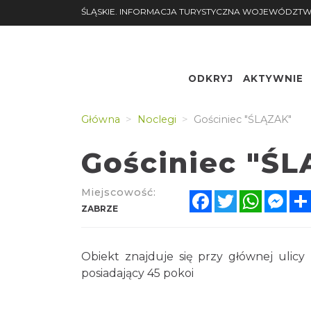
ŚLĄSKIE. INFORMACJA TURYSTYCZNA WOJEWÓDZTW
ODKRYJ
AKTYWNIE
Nr.
Podgląd
Główna
Noclegi
Gościniec "ŚLĄZAK"
Gościniec "Ś
Miejscowość:
Facebook
Twitter
WhatsA
Mes
ZABRZE
Obiekt znajduje się przy głównej ulicy 
posiadający 45 pokoi