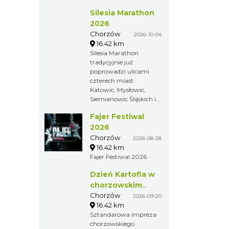
Skolimowskiej. Zawody
Silesia Marathon
poświęcone są pamięci
zmarłej w lutym 2009
2026
roku Kamili
Chorzów
2026-10-04
Skolimowskiej –
16.42 km
mistrzyni olimpijskiej w
Silesia Marathon
rzucie młotem z 2000
tradycyjnie już
roku.
poprowadzi ulicami
czterech miast:
Katowic, Mysłowic,
Siemianowic Śląskich i
Chorzowa. Jest to
Fajer Festiwal
największa impreza
biegowa na Śląsku i
2026
jeden z największych
Chorzów
2026-08-28
maratonów w Polsce.
16.42 km
Fajer Festiwal 2026
Dzień Kartofla w
chorzowskim
skansenie
Chorzów
2026-09-20
16.42 km
Sztandarowa impreza
chorzowskiego