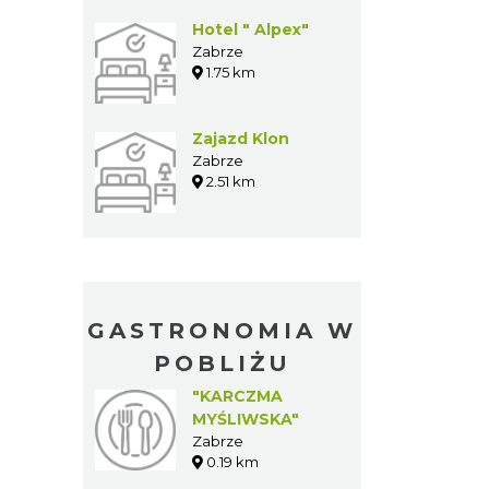
Hotel " Alpex"
Zabrze
1.75 km
Zajazd Klon
Zabrze
2.51 km
GASTRONOMIA W
POBLIŻU
"KARCZMA
MYŚLIWSKA"
Zabrze
0.19 km