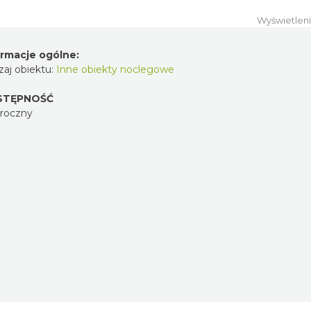
Wyświetlen
ormacje ogólne:
aj obiektu:
Inne obiekty noclegowe
STĘPNOŚĆ
oroczny