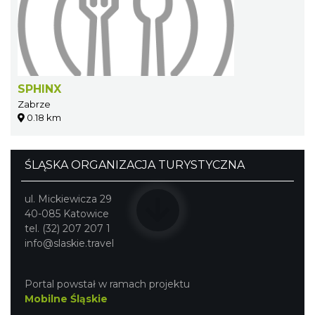
SPHINX
Zabrze
0.18 km
ŚLĄSKA ORGANIZACJA TURYSTYCZNA
ul. Mickiewicza 29
40-085 Katowice
tel. (32) 207 207 1
info@slaskie.travel
Portal powstał w ramach projektu
Mobilne Śląskie