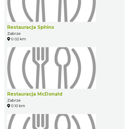
Restauracja Sphinx
Zabrze
0.02 km
Restauracja McDonald
Zabrze
0.10 km