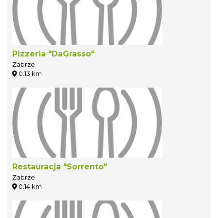
Pizzeria "DaGrasso"
Zabrze
0.13 km
Restauracja "Sorrento"
Zabrze
0.14 km