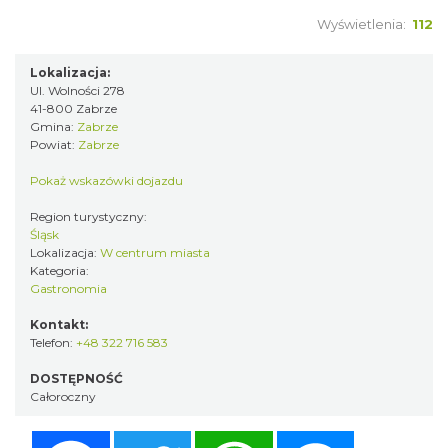
Wyświetlenia:
112
Lokalizacja:
Ul. Wolności 278
41-800 Zabrze
Gmina:
Zabrze
Powiat:
Zabrze
Pokaż wskazówki dojazdu
Region turystyczny:
Śląsk
Lokalizacja:
W centrum miasta
Kategoria:
Gastronomia
Kontakt:
Telefon:
+48 322 716 583
DOSTĘPNOŚĆ
Całoroczny
Facebook
Twitter
WhatsApp
Messenger