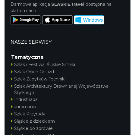
Darmowa aplikacja
SLASKIE.travel
dostępna na
platformach
NASZE SERWISY
Tematyczne
Szlak i Festiwal Śląskie Smaki
Szlak Orlich Gniazd
Szlak Zabytków Techniki
Szlak Architektury Drewnianej Województwa
Śląskiego
Industriada
Juromania
Szlak Przyrody
Śląskie z dzieckiem
Śląskie po zdrowie