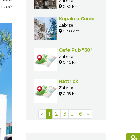
Zabrzu
Zabrze
trzeć
0.35 km
Kopalnia Guido
Zabrze
0.40 km
Cafe Pub "30"
Zabrze
0.45 km
Hattrick
Zabrze
0.59 km
«
1
2
3
…
6
»