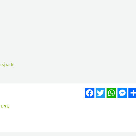
e/park-
Facebook
Twitter
WhatsA
Mes
CENĘ