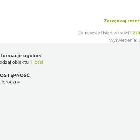
Zarządzaj rezer
Zauważyłeś błąd w treści?
ZG
Wyświetlenia:
nformacje ogólne:
odzaj obiektu:
Hotel
OSTĘPNOŚĆ
ałoroczny