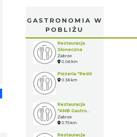
GASTRONOMIA W
POBLIŻU
Restauracja
Słoneczna
Zabrze
0.06 km
Pizzeria "Redd
0.36 km
pp
senger
Share
Restauracja
"AMB Gastro
Serwis"
Zabrze
0.75 km
Restauracja