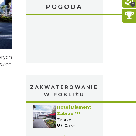
0
POGODA
órych
skład
ZAKWATEROWANIE
W POBLIŻU
Hotel Diament
Zabrze ***
Zabrze
0.05 km