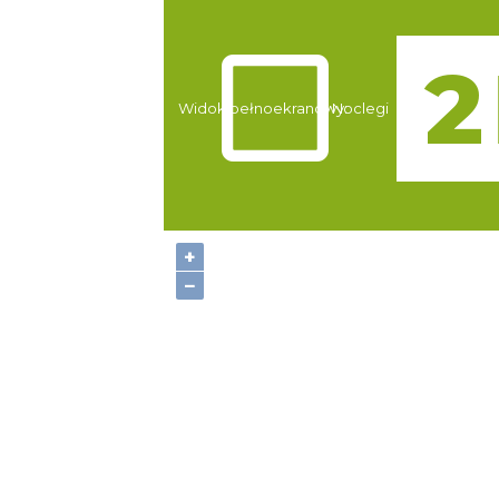
Atrakcje
Widok pełnoekranowy:
Noclegi
+
−