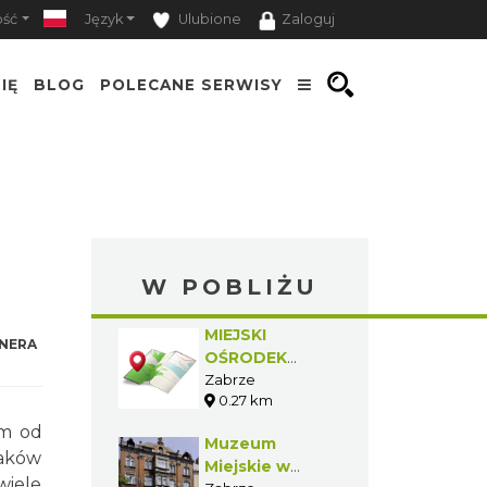
ość
Język
Ulubione
Zaloguj
IĘ
BLOG
POLECANE SERWISY
W POBLIŻU
MIEJSKI
NERA
OŚRODEK
KULTURY
Zabrze
0.27 km
"GUIDO"
0m od
Muzeum
aków
Miejskie w
wiele