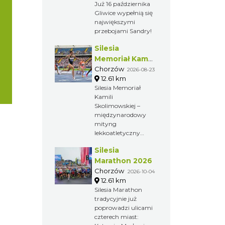
Już 16 października
Gliwice wypełnią się
największymi
przebojami Sandry!
Silesia
Memoriał Kamili
Skolimowskiej
Chorzów
2026-08-23
12.61 km
Silesia Memoriał
Kamili
Skolimowskiej –
międzynarodowy
mityng
lekkoatletyczny
organizowany
Silesia
przez Fundację
Kamili
Marathon 2026
Skolimowskiej.
Chorzów
2026-10-04
Zawody poświęcone
12.61 km
są pamięci zmarłej
Silesia Marathon
w lutym 2009 roku
tradycyjnie już
Kamili
poprowadzi ulicami
Skolimowskiej –
czterech miast:
mistrzyni