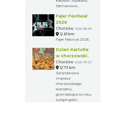
Katowic, Mysłowic,
olimpijskiej w rzucie
Siemianowic
młotem z 2000
Śląskich i Chorzowa.
roku.
Fajer Festiwal
Jest to największa
impreza biegowa na
2026
Śląsku i jeden z
Chorzów
2026-08-28
największych
12.61 km
maratonów w
Fajer Festiwal 2026
Polsce.
Dzień Kartofla
w chorzowskim
skansenie
Chorzów
2026-09-20
12.73 km
Sztandarowa
impreza
chorzowskiego
skansenu,
gromadząca co roku
tysiące gości.
Przybliżenie
dawnych obrzędów
i zwyczajów na
Górnym Śląsku.