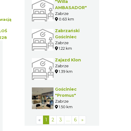
"Willa
AMBASADOR"
Zabrze
0.63 km
wacją
Zabrzański
ŁOŚ
Gościniec
228
Zabrze
1.22 km
Zajazd Klon
Zabrze
1.39 km
Gościniec
"Promus"
Zabrze
1.50 km
«
1
2
3
…
6
»