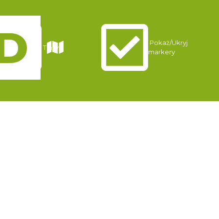
Pokaż/Ukryj
Trasy
markery