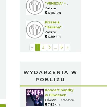
"VENEZIA" -
test
Zabrze
0.80 km
Pizzeria
"Italiana"
Zabrze
0.89 km
«
1
2
3
…
6
»
WYDARZENIA W
POBLIŻU
Koncert Sandry
w Gliwicach
Gliwice
2026-10-16
7.85 km