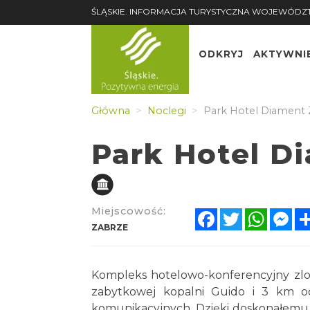
ŚLĄSKIE. INFORMACJA TURYSTYCZNA WOJEWÓDZ
ODKRYJ
AKTYWNI
Główna
Noclegi
Park Hotel Diament 
Park Hotel D
Miejscowość:
Facebook
Twitter
Whats
Me
ZABRZE
Kompleks hotelowo-konferencyjny zlo
zabytkowej kopalni Guido i 3 km 
komunikacyjnych. Dzięki doskonałemu p