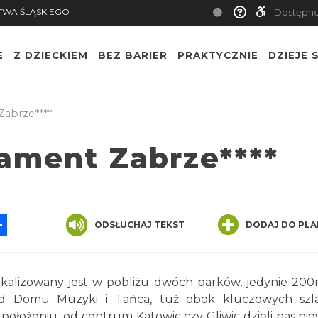
TWA ŚLĄSKIEGO
Dostępn
E
Z DZIECKIEM
BEZ BARIER
PRAKTYCZNIE
DZIEJE S
Zabrze****
iament Zabrze****
App
ssenger
Share
ODSŁUCHAJ TEKST
DODAJ DO PLA
kalizowany jest w pobliżu dwóch parków, jedynie 20
od Domu Muzyki i Tańca, tuż obok kluczowych szl
ołożeniu, od centrum Katowic czy Gliwic dzieli nas nie