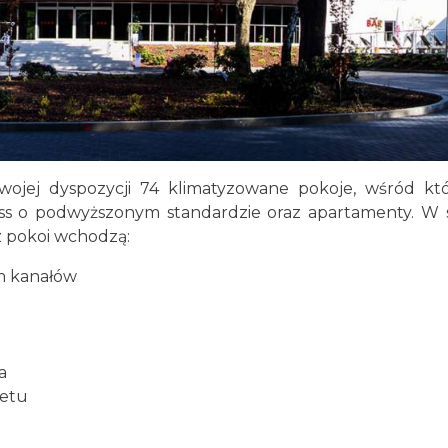
ojej dyspozycji 74 klimatyzowane pokoje, wśród kt
s o podwyższonym standardzie oraz apartamenty. W 
 pokoi wchodzą:
m kanałów
a
netu