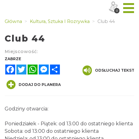
0
Główna
Kultura, Sztuka I Rozrywka
Club 44
Club 44
Miejscowość:
ZABRZE
Facebook
Twitter
WhatsApp
Messenger
Share
ODSŁUCHAJ TEKST
DODAJ DO PLANERA
Godziny otwarcia:
Poniedziałek - Piątek: od 13:00 do ostatniego klienta
Sobota: od 13:00 do ostatniego klienta
Niedziela: od 13:00 do ostatniego klienta