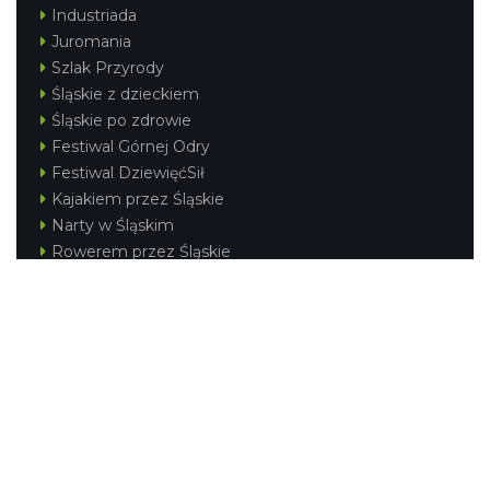
Industriada
Juromania
Szlak Przyrody
Śląskie z dzieckiem
Śląskie po zdrowie
Festiwal Górnej Odry
Festiwal DziewięćSił
Kajakiem przez Śląskie
Narty w Śląskim
Rowerem przez Śląskie
Silesia Convention
Regionalne
Beskidy
Śląsk Cieszyński
Jura Krakowsko-Częstochowska
Kraina Górnej Odry
Górnośląsko-Zagłębiowska Metropolia
KONTAKT
|
PUNKTY IT
|
POLITYKA