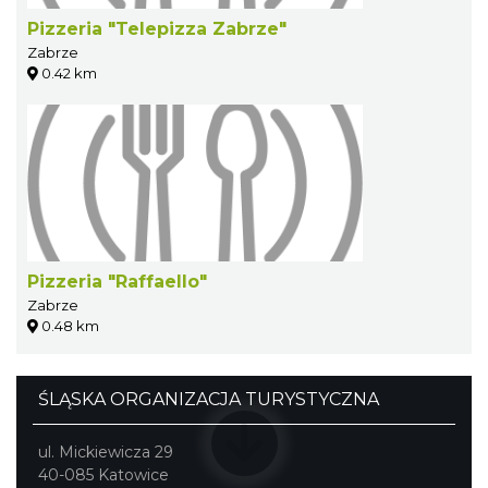
Pizzeria "Telepizza Zabrze"
Zabrze
0.42 km
Pizzeria "Raffaello"
Zabrze
0.48 km
ŚLĄSKA ORGANIZACJA TURYSTYCZNA
ul. Mickiewicza 29
40-085 Katowice