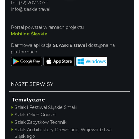
tel. (32) 207 207 1
info@slaskie.travel
Portal powstał w ramach projektu
Mobilne Śląskie
Darmowa aplikacja
SLASKIE.travel
dostępna na
platformach
NASZE SERWISY
Tematyczne
Szlak i Festiwal Śląskie Smaki
Szlak Orlich Gniazd
Szlak Zabytków Techniki
Szlak Architektury Drewnianej Województwa
Śląskiego