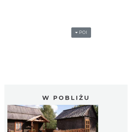
POI
W POBLIŻU