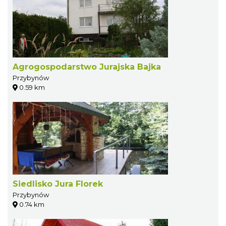
Agrogospodarstwo Jurajska Bajka
Przybynów
0.59 km
Siedlisko Jura Florek
Przybynów
0.74 km