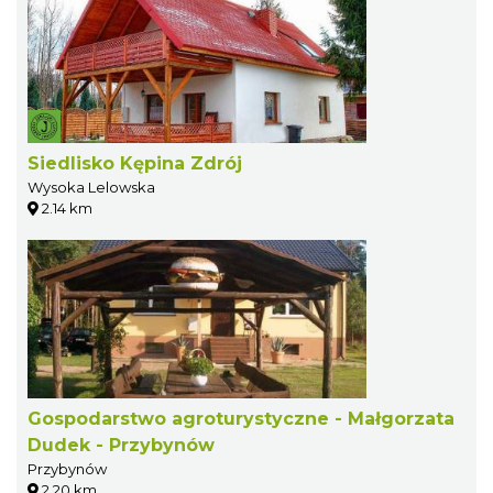
Siedlisko Kępina Zdrój
Wysoka Lelowska
2.14 km
Gospodarstwo agroturystyczne - Małgorzata
Dudek - Przybynów
Przybynów
2.20 km