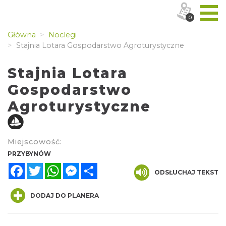
0
Główna
Noclegi
Stajnia Lotara Gospodarstwo Agroturystyczne
Stajnia Lotara
Gospodarstwo
Agroturystyczne
Miejscowość:
PRZYBYNÓW
Facebook
Twitter
WhatsApp
Messenger
Share
ODSŁUCHAJ TEKST
DODAJ DO PLANERA