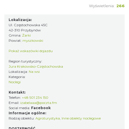
Wyświetlenia:
266
Lokalizacja:
Ul. Częstochowska 45C
42-310 Przybynów
Gmina:
Żarki
Powiat:
myszkowski
Pokaż wskazówki dojazdu
Region turystyczny:
Jura Krakowsko-Częstochowska
Lokalizacja:
Na wsi
Kategoria:
Noclegi
Kontakt:
Telefon:
+48 501 234 150
Email:
izabelaaa@poczta.fm
Social media:
Facebook
Informacje ogólne:
Rodzaj obiektu:
Agroturystyka
,
Inne obiekty noclegowe
DOSTĘPNOŚĆ