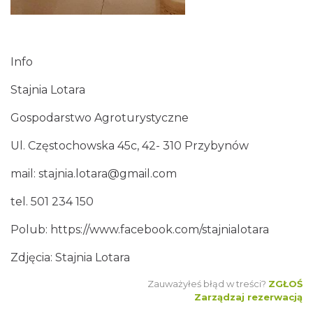
Info
Stajnia Lotara
Gospodarstwo Agroturystyczne
Ul. Częstochowska 45c, 42- 310 Przybynów
mail:
stajnia.lotara@gmail.com
tel. 501 234 150
Polub:
https://www.facebook.com/stajnialotara
Zdjęcia: Stajnia Lotara
Zauważyłeś błąd w treści?
ZGŁOŚ
Zarządzaj rezerwacją