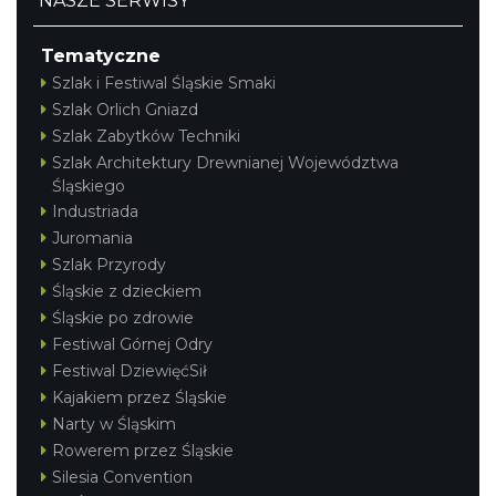
NASZE SERWISY
Tematyczne
Szlak i Festiwal Śląskie Smaki
Szlak Orlich Gniazd
Szlak Zabytków Techniki
Szlak Architektury Drewnianej Województwa
Śląskiego
Industriada
Juromania
Szlak Przyrody
Śląskie z dzieckiem
Śląskie po zdrowie
Festiwal Górnej Odry
Festiwal DziewięćSił
Kajakiem przez Śląskie
Narty w Śląskim
Rowerem przez Śląskie
Silesia Convention