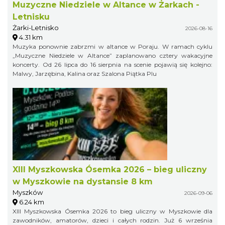
Muzyczne Niedziele w Altance w Żarkach -
Letnisku
Żarki-Letnisko
2026-08-16
4.31 km
Muzyka ponownie zabrzmi w altance w Poraju. W ramach cyklu
„Muzyczne Niedziele w Altance” zaplanowano cztery wakacyjne
koncerty. Od 26 lipca do 16 sierpnia na scenie pojawią się kolejno:
Malwy, Jarzębina, Kalina oraz Szalona Piątka Plu
XIII Myszkowska Ósemka 2026 – bieg uliczny
w Myszkowie na dystansie 8 km
Myszków
2026-09-06
6.24 km
XIII Myszkowska Ósemka 2026 to bieg uliczny w Myszkowie dla
zawodników, amatorów, dzieci i całych rodzin. Już 6 września