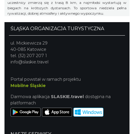
uczestnicy zmierzą się z trasą 8 km, a najmłodsi wystartują w
biegach na krótszych dystansach. To sportowa niedziela pełna
rywalizacji, dobrej atmosfery i aktywnego wypoczynku.
ŚLĄSKA ORGANIZACJA TURYSTYCZNA
ul. Mickiewicza 29
40-085 Katowice
tel. (32) 207 207 1
info@slaskie.travel
Portal powstał w ramach projektu
Mobilne Śląskie
Darmowa aplikacja
SLASKIE.travel
dostępna na
platformach