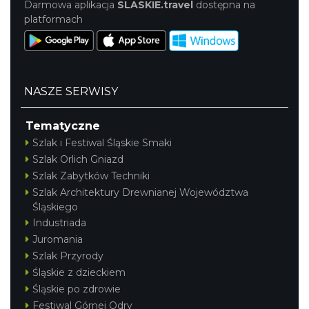
Darmowa aplikacja
SLASKIE.travel
dostępna na
platformach
NASZE SERWISY
Tematyczne
Szlak i Festiwal Śląskie Smaki
Szlak Orlich Gniazd
Szlak Zabytków Techniki
Szlak Architektury Drewnianej Województwa
Śląskiego
Industriada
Juromania
Szlak Przyrody
Śląskie z dzieckiem
Śląskie po zdrowie
Festiwal Górnej Odry