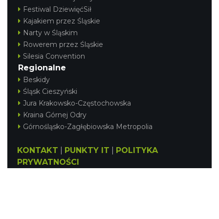
Festiwal DziewięćSił
Kajakiem przez Śląskie
Narty w Śląskim
Rowerem przez Śląskie
Silesia Convention
Regionalne
Beskidy
Śląsk Cieszyński
Jura Krakowsko-Częstochowska
Kraina Górnej Odry
Górnośląsko-Zagłębiowska Metropolia
KONTAKT
|
PUNKTY IT
|
POLITYKA
PRYWATNOŚCI