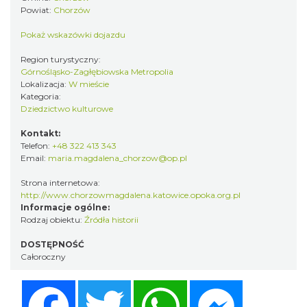
Powiat:
Chorzów
Pokaż wskazówki dojazdu
Region turystyczny:
Górnośląsko-Zagłębiowska Metropolia
Lokalizacja:
W mieście
Kategoria:
Dziedzictwo kulturowe
Kontakt:
Telefon:
+48 322 413 343
Email:
maria.magdalena_chorzow@op.pl
Strona internetowa:
http://www.chorzowmagdalena.katowice.opoka.org.pl
Informacje ogólne:
Rodzaj obiektu:
Źródła historii
DOSTĘPNOŚĆ
Całoroczny
Facebook
Twitter
WhatsApp
Messenger