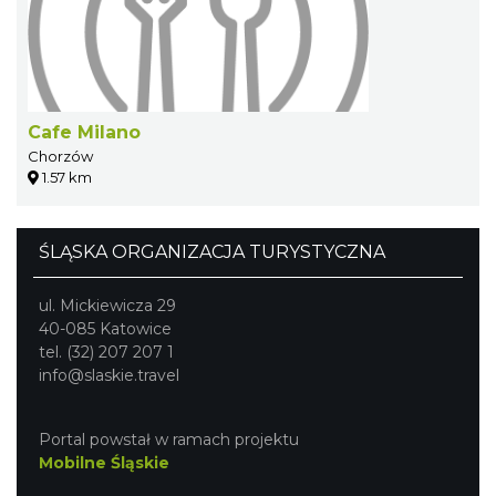
Cafe Milano
Chorzów
1.57 km
ŚLĄSKA ORGANIZACJA TURYSTYCZNA
ul. Mickiewicza 29
40-085 Katowice
tel. (32) 207 207 1
info@slaskie.travel
Portal powstał w ramach projektu
Mobilne Śląskie