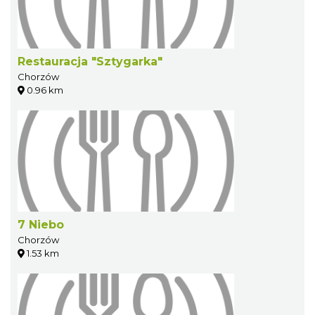
Restauracja "Sztygarka"
Chorzów
0.96 km
7 Niebo
Chorzów
1.53 km