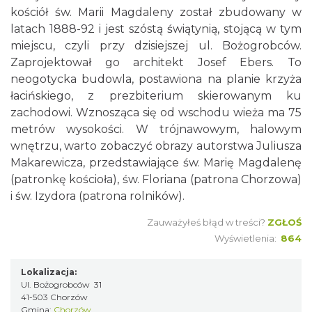
kościół św. Marii Magdaleny został zbudowany w
latach 1888-92 i jest szóstą świątynią, stojącą w tym
miejscu, czyli przy dzisiejszej ul. Bożogrobców.
Zaprojektował go architekt Josef Ebers. To
neogotycka budowla, postawiona na planie krzyża
łacińskiego, z prezbiterium skierowanym ku
zachodowi. Wznosząca się od wschodu wieża ma 75
metrów wysokości. W trójnawowym, halowym
wnętrzu, warto zobaczyć obrazy autorstwa Juliusza
Makarewicza, przedstawiające św. Marię Magdalenę
(patronkę kościoła), św. Floriana (patrona Chorzowa)
i św. Izydora (patrona rolników).
Zauważyłeś błąd w treści?
ZGŁOŚ
Wyświetlenia:
864
Lokalizacja:
Ul. Bożogrobców 31
41-503 Chorzów
Gmina:
Chorzów