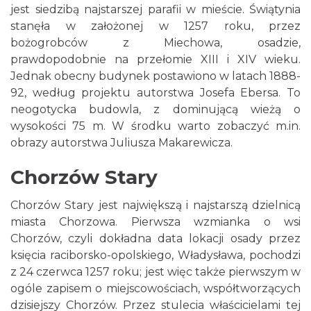
jest siedzibą najstarszej parafii w mieście. Świątynia
stanęła w założonej w 1257 roku, przez
bożogrobców z Miechowa, osadzie,
prawdopodobnie na przełomie XIII i XIV wieku.
Jednak obecny budynek postawiono w latach 1888-
92, według projektu autorstwa Josefa Ebersa. To
neogotycka budowla, z dominującą wieżą o
wysokości 75 m. W środku warto zobaczyć m.in.
obrazy autorstwa Juliusza Makarewicza.
Chorzów Stary
Chorzów Stary jest największą i najstarszą dzielnicą
miasta Chorzowa. Pierwsza wzmianka o wsi
Chorzów, czyli dokładna data lokacji osady przez
księcia raciborsko-opolskiego, Władysława, pochodzi
z 24 czerwca 1257 roku; jest więc także pierwszym w
ogóle zapisem o miejscowościach, współtworzących
dzisiejszy Chorzów. Przez stulecia właścicielami tej