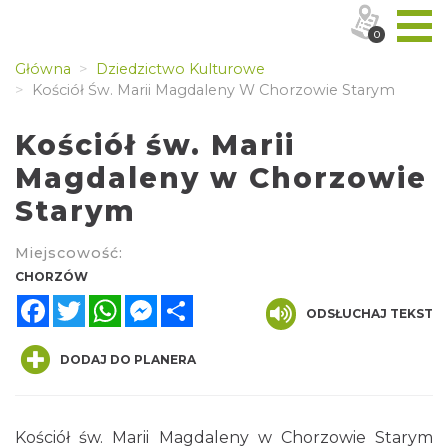
0
Główna
Dziedzictwo Kulturowe
Kościół Św. Marii Magdaleny W Chorzowie Starym
Kościół św. Marii
Magdaleny w Chorzowie
Starym
Miejscowość:
CHORZÓW
Facebook
Twitter
WhatsApp
Messenger
Share
ODSŁUCHAJ TEKST
DODAJ DO PLANERA
Kościół św. Marii Magdaleny w Chorzowie Starym