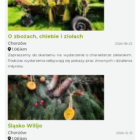
O zbożach, chlebie i ziołach
Chorzów
2026-08-23
1.06 km
Zapraszamy do skansenu na wydarzenie o charakterze zielarskim.
Podczas wydarzenia odbywają się pokazy prac żniwnych i działania
młynów.
Śląsko Wilijo
Chorzów
2026-12-13
1.06 km