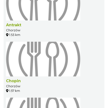
Antrakt
Chorzów
1.53 km
Chopin
Chorzów
1.57 km