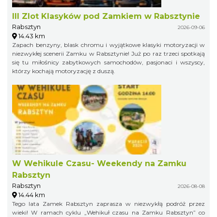
III Zlot Klasyków pod Zamkiem w Rabsztynie
Rabsztyn
2026-09-06
14.43 km
Zapach benzyny, blask chromu i wyjątkowe klasyki motoryzacji w
niezwykłej scenerii Zamku w Rabsztynie! Już po raz trzeci spotkają
się tu miłośnicy zabytkowych samochodów, pasjonaci i wszyscy,
którzy kochają motoryzację z duszą.
W Wehikule Czasu- Weekendy na Zamku
Rabsztyn
Rabsztyn
2026-08-08
14.44 km
Tego lata Zamek Rabsztyn zaprasza w niezwykłą podróż przez
wieki! W ramach cyklu „Wehikuł czasu na Zamku Rabsztyn” co