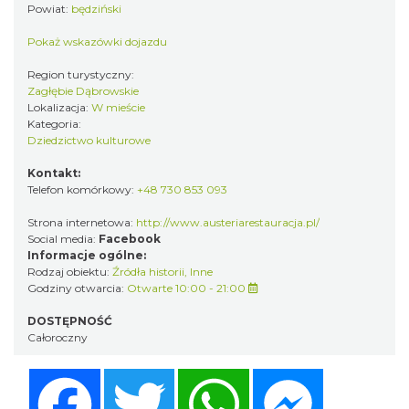
Powiat:
będziński
Pokaż wskazówki dojazdu
Region turystyczny:
Zagłębie Dąbrowskie
Lokalizacja:
W mieście
Kategoria:
Dziedzictwo kulturowe
Kontakt:
Telefon komórkowy:
+48 730 853 093
Strona internetowa:
http://www.austeriarestauracja.pl/
Social media:
Facebook
Informacje ogólne:
Rodzaj obiektu:
Źródła historii
,
Inne
Godziny otwarcia:
Otwarte 10:00 - 21:00
DOSTĘPNOŚĆ
Całoroczny
Facebook
Twitter
WhatsApp
Messenger