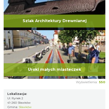
Szlak Architektury Drewnianej
Uroki małych miasteczek
Wyświetlenia:
550
Lokalizacja:
Ul. Rynek 2
41-260 Sławków
Gmina:
Sławków