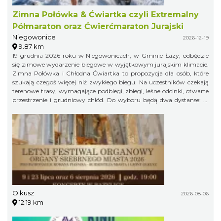
Zimna Połówka & Ćwiartka czyli Extremalny
Półmaraton oraz Ćwierćmaraton Jurajski
Niegowonice
2026-12-19
9.87 km
19 grudnia 2026 roku w Niegowonicach, w Gminie Łazy, odbędzie
się zimowe wydarzenie biegowe w wyjątkowym jurajskim klimacie.
Zimna Połówka i Chłodna Ćwiartka to propozycja dla osób, które
szukają czegoś więcej niż zwykłego biegu. Na uczestników czekają
terenowe trasy, wymagające podbiegi, zbiegi, leśne odcinki, otwarte
przestrzenie i grudniowy chłód. Do wyboru będą dwa dystanse: 21
km w formule Extremalnego Półmaratonu Jurajskiego oraz 11 km
jako Extremalny Ćwierćmaraton Jurajski. Krótszy dystans jest
przeznaczony zarówno dla biegaczy, jak i miłośników nordic
walking. Trasy zostaną przygotowane bezpiecznie, ale zachowają
swój terenowy charakter i zimowy pazur.
Olkusz
2026-08-06
12.19 km