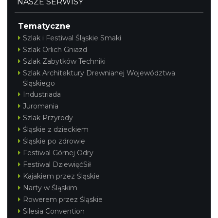
NASZE SERWISY
Tematyczne
Szlak i Festiwal Śląskie Smaki
Szlak Orlich Gniazd
Szlak Zabytków Techniki
Szlak Architektury Drewnianej Województwa
Śląskiego
Industriada
Juromania
Szlak Przyrody
Śląskie z dzieckiem
Śląskie po zdrowie
Festiwal Górnej Odry
Festiwal DziewięćSił
Kajakiem przez Śląskie
Narty w Śląskim
Rowerem przez Śląskie
Silesia Convention