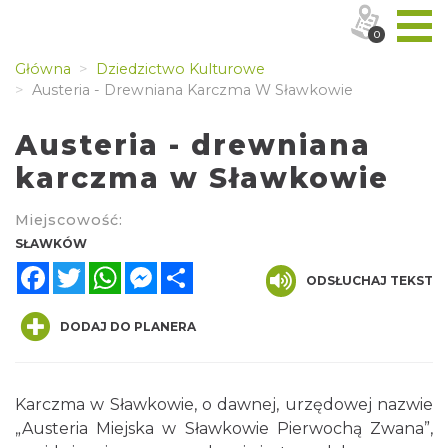
0
Główna
Dziedzictwo Kulturowe
Austeria - Drewniana Karczma W Sławkowie
Austeria - drewniana
karczma w Sławkowie
Miejscowość:
SŁAWKÓW
Facebook
Twitter
WhatsApp
Messenger
Share
ODSŁUCHAJ TEKST
DODAJ DO PLANERA
Karczma w Sławkowie, o dawnej, urzędowej nazwie
„Austeria Miejska w Sławkowie Pierwochą Zwana”,