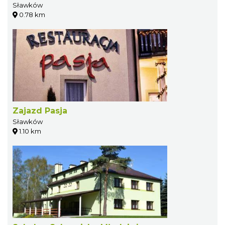
Sławków
0.78 km
Zajazd Pasja
Sławków
1.10 km