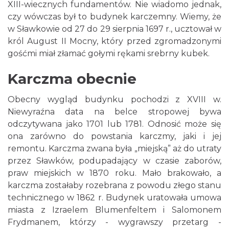
XIII-wiecznych fundamentów. Nie wiadomo jednak,
czy wówczas był to budynek karczemny. Wiemy, że
w Sławkowie od 27 do 29 sierpnia 1697 r., ucztował w
król August II Mocny, który przed zgromadzonymi
gośćmi miał złamać gołymi rękami srebrny kubek.
Karczma obecnie
Obecny wygląd budynku pochodzi z XVIII w.
Niewyraźna data na belce stropowej bywa
odczytywana jako 1701 lub 1781. Odnosić może się
ona zarówno do powstania karczmy, jaki i jej
remontu. Karczma zwana była „miejską” aż do utraty
przez Sławków, podupadający w czasie zaborów,
praw miejskich w 1870 roku. Mało brakowało, a
karczma zostałaby rozebrana z powodu złego stanu
technicznego w 1862 r. Budynek uratowała umowa
miasta z Izraelem Blumenfeltem i Salomonem
Frydmanem, którzy - wygrawszy przetarg -