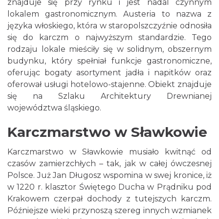
znajduje się przy rynku i jest nadal czynnym
lokalem gastronomicznym. Austeria to nazwa z
języka włoskiego, która w staropolszczyźnie odnosiła
się do karczm o najwyższym standardzie. Tego
rodzaju lokale mieściły się w solidnym, obszernym
budynku, który spełniał funkcje gastronomiczne,
oferując bogaty asortyment jadła i napitków oraz
oferował usługi hotelowo-stajenne. Obiekt znajduje
się na Szlaku Architektury Drewnianej
województwa śląskiego.
Karczmarstwo w Sławkowie
Karczmarstwo w Sławkowie musiało kwitnąć od
czasów zamierzchłych – tak, jak w całej ówczesnej
Polsce. Już Jan Długosz wspomina w swej kronice, iż
w 1220 r. klasztor Świętego Ducha w Prądniku pod
Krakowem czerpał dochody z tutejszych karczm.
Późniejsze wieki przynoszą szereg innych wzmianek