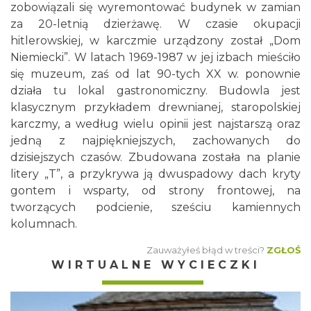
zobowiązali się wyremontować budynek w zamian
za 20-letnią dzierżawę. W czasie okupacji
hitlerowskiej, w karczmie urządzony został „Dom
Niemiecki”. W latach 1969-1987 w jej izbach mieściło
się muzeum, zaś od lat 90-tych XX w. ponownie
działa tu lokal gastronomiczny. Budowla jest
klasycznym przykładem drewnianej, staropolskiej
karczmy, a według wielu opinii jest najstarszą oraz
jedną z najpiękniejszych, zachowanych do
dzisiejszych czasów. Zbudowana została na planie
litery „T”, a przykrywa ją dwuspadowy dach kryty
gontem i wsparty, od strony frontowej, na
tworzących podcienie, sześciu kamiennych
kolumnach.
Zauważyłeś błąd w treści?
ZGŁOŚ
WIRTUALNE WYCIECZKI