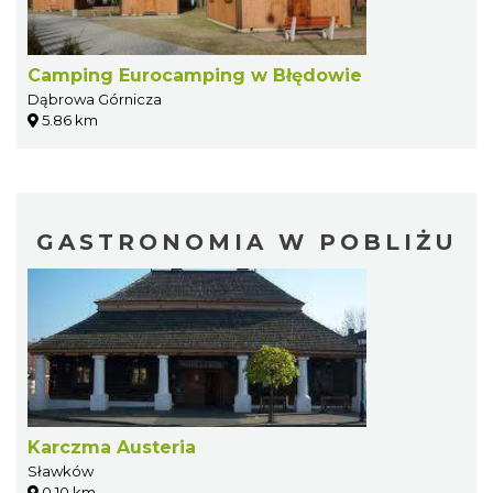
Camping Eurocamping w Błędowie
Dąbrowa Górnicza
5.86 km
GASTRONOMIA W POBLIŻU
Karczma Austeria
Sławków
0.10 km