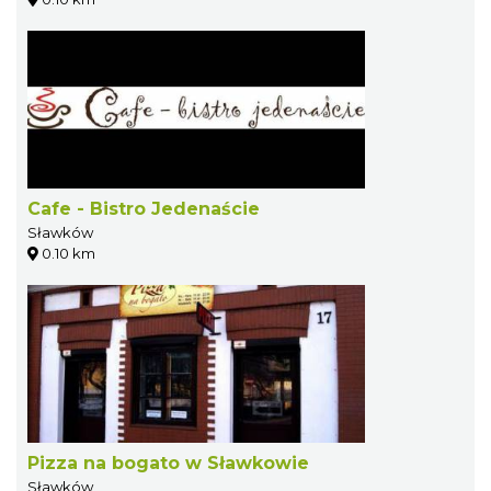
Cafe - Bistro Jedenaście
Sławków
0.10 km
Pizza na bogato w Sławkowie
Sławków