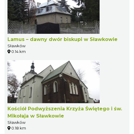
Lamus – dawny dwór biskupi w Sławkowie
Sławków
0.14 km
Kościół Podwyższenia Krzyża Świętego i św.
Mikołaja w Sławkowie
Sławków
0.18 km