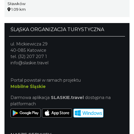
Sławków
1.09 km
ŚLĄSKA ORGANIZACJA TURYSTYCZNA
ul. Mickiewicza 29
40-085 Katowice
tel. (32) 207 207 1
info@slaskie.travel
Portal powstał w ramach projektu
Mobilne Śląskie
Darmowa aplikacja
SLASKIE.travel
dostępna na
platformach