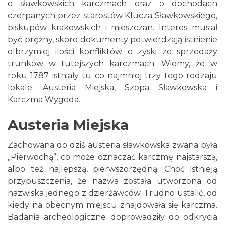
o sławkowskich karczmach oraz o dochodach
czerpanych przez starostów Klucza Sławkowskiego,
biskupów krakowskich i mieszczan. Interes musiał
być prężny, skoro dokumenty potwierdzają istnienie
olbrzymiej ilości konfliktów o zyski ze sprzedaży
trunków w tutejszych karczmach. Wiemy, że w
roku 1787 istniały tu co najmniej trzy tego rodzaju
lokale: Austeria Miejska, Szopa Sławkowska i
Karczma Wygoda.
Austeria Miejska
Zachowana do dziś austeria sławkowska zwana była
„Pierwochą”, co może oznaczać karczmę najstarszą,
albo też najlepszą, pierwszorzędną. Choć istnieją
przypuszczenia, że nazwa została utworzona od
nazwiska jednego z dzierżawców. Trudno ustalić, od
kiedy na obecnym miejscu znajdowała się karczma.
Badania archeologiczne doprowadziły do odkrycia