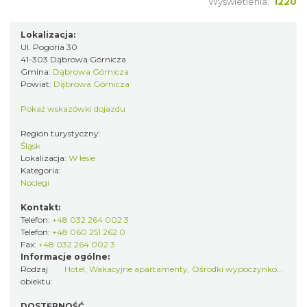
Wyświetlenia:
1220
Lokalizacja:
Ul. Pogoria 30
41-303 Dąbrowa Górnicza
Gmina:
Dąbrowa Górnicza
Powiat:
Dąbrowa Górnicza
Pokaż wskazówki dojazdu
Region turystyczny:
Śląsk
Lokalizacja:
W lesie
Kategoria:
Noclegi
Kontakt:
Telefon:
+48 032 264 002 3
Telefon:
+48 060 251 262 0
Fax:
+48 032 264 002 3
Informacje ogólne:
Rodzaj
Hotel
,
Wakacyjne apartamenty
,
Ośrodki wypoczynkowe
,
Inn
obiektu:
DOSTĘPNOŚĆ