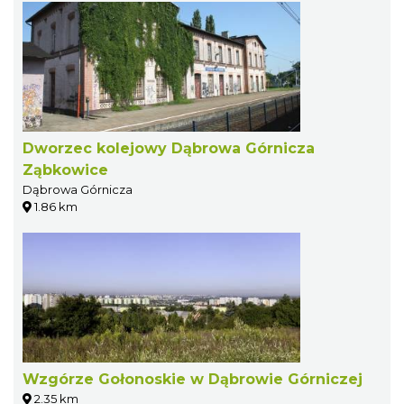
Dworzec kolejowy Dąbrowa Górnicza
Ząbkowice
Dąbrowa Górnicza
1.86 km
Wzgórze Gołonoskie w Dąbrowie Górniczej
2.35 km