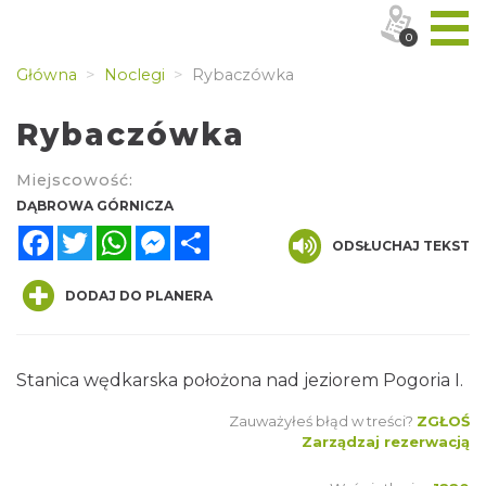
0
Główna
Noclegi
Rybaczówka
Rybaczówka
Miejscowość:
DĄBROWA GÓRNICZA
Facebook
Twitter
WhatsApp
Messenger
Share
ODSŁUCHAJ TEKST
DODAJ DO PLANERA
Stanica wędkarska położona nad jeziorem Pogoria I.
Zauważyłeś błąd w treści?
ZGŁOŚ
Zarządzaj rezerwacją