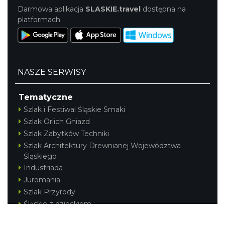
Darmowa aplikacja
SLASKIE.travel
dostępna na
platformach
NASZE SERWISY
Tematyczne
Szlak i Festiwal Śląskie Smaki
Szlak Orlich Gniazd
Szlak Zabytków Techniki
Szlak Architektury Drewnianej Województwa
Śląskiego
Industriada
Juromania
Szlak Przyrody
Śląskie z dzieckiem
Śląskie po zdrowie