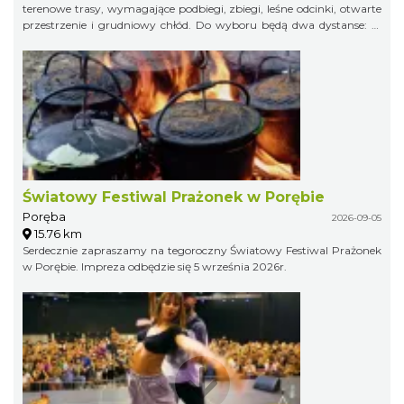
terenowe trasy, wymagające podbiegi, zbiegi, leśne odcinki, otwarte
przestrzenie i grudniowy chłód. Do wyboru będą dwa dystanse: 21
km w formule Extremalnego Półmaratonu Jurajskiego oraz 11 km
jako Extremalny Ćwierćmaraton Jurajski. Krótszy dystans jest
przeznaczony zarówno dla biegaczy, jak i miłośników nordic
walking. Trasy zostaną przygotowane bezpiecznie, ale zachowają
swój terenowy charakter i zimowy pazur.
Światowy Festiwal Prażonek w Porębie
Poręba
2026-09-05
15.76 km
Serdecznie zapraszamy na tegoroczny Światowy Festiwal Prażonek
w Porębie. Impreza odbędzie się 5 września 2026r.