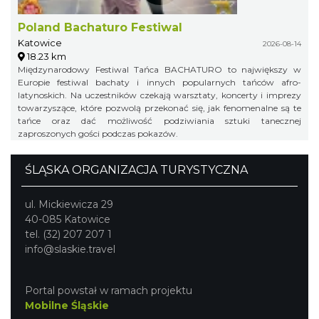
Poland Bachaturo Festiwal
Katowice
2026-08-14
18.23 km
Międzynarodowy Festiwal Tańca BACHATURO to największy w
Europie festiwal bachaty i innych popularnych tańców afro-
latynoskich. Na uczestników czekają warsztaty, koncerty i imprezy
towarzyszące, które pozwolą przekonać się, jak fenomenalne są te
tańce oraz dać możliwość podziwiania sztuki tanecznej
zaproszonych gości podczas pokazów.
ŚLĄSKA ORGANIZACJA TURYSTYCZNA
ul. Mickiewicza 29
40-085 Katowice
tel. (32) 207 207 1
info@slaskie.travel
Portal powstał w ramach projektu
Mobilne Śląskie