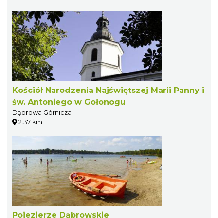
Kościół Narodzenia Najświętszej Marii Panny i
św. Antoniego w Gołonogu
Dąbrowa Górnicza
2.37 km
Pojezierze Dąbrowskie