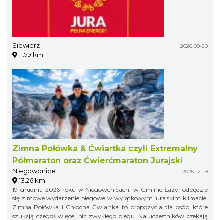
Siewierz
2026-09-20
11.79 km
Zimna Połówka & Ćwiartka czyli Extremalny
Półmaraton oraz Ćwierćmaraton Jurajski
Niegowonice
2026-12-19
13.26 km
19 grudnia 2026 roku w Niegowonicach, w Gminie Łazy, odbędzie
się zimowe wydarzenie biegowe w wyjątkowym jurajskim klimacie.
Zimna Połówka i Chłodna Ćwiartka to propozycja dla osób, które
szukają czegoś więcej niż zwykłego biegu. Na uczestników czekają