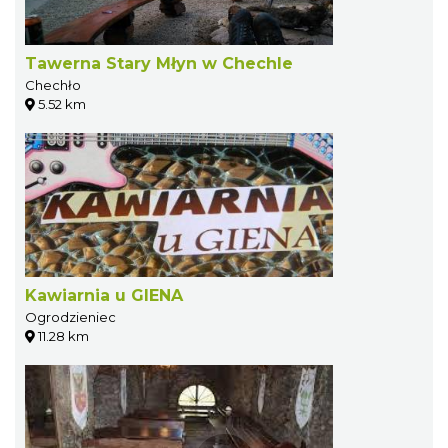
Tawerna Stary Młyn w Chechle
Chechło
5.52 km
Kawiarnia u GIENA
Ogrodzieniec
11.28 km