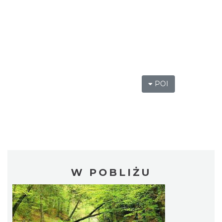
POI
W POBLIŻU