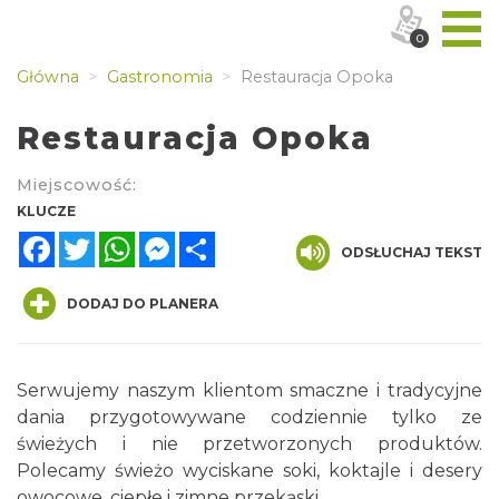
0
Główna
Gastronomia
Restauracja Opoka
Restauracja Opoka
Miejscowość:
KLUCZE
Facebook
Twitter
WhatsApp
Messenger
Share
ODSŁUCHAJ TEKST
DODAJ DO PLANERA
Serwujemy naszym klientom smaczne i tradycyjne
dania przygotowywane codziennie tylko ze
świeżych i nie przetworzonych produktów.
Polecamy świeżo wyciskane soki, koktajle i desery
owocowe, ciepłe i zimne przekąski.