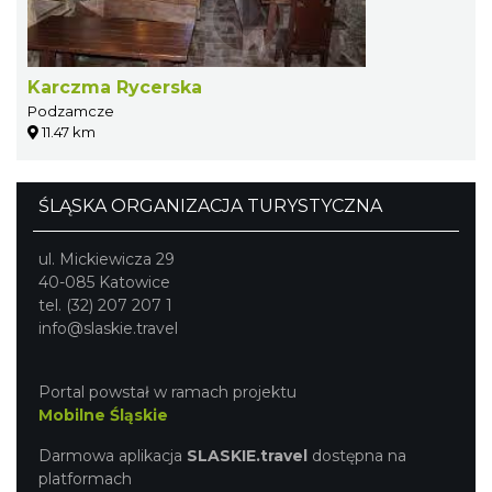
Karczma Rycerska
Podzamcze
11.47 km
ŚLĄSKA ORGANIZACJA TURYSTYCZNA
ul. Mickiewicza 29
40-085 Katowice
tel. (32) 207 207 1
info@slaskie.travel
Portal powstał w ramach projektu
Mobilne Śląskie
Darmowa aplikacja
SLASKIE.travel
dostępna na
platformach