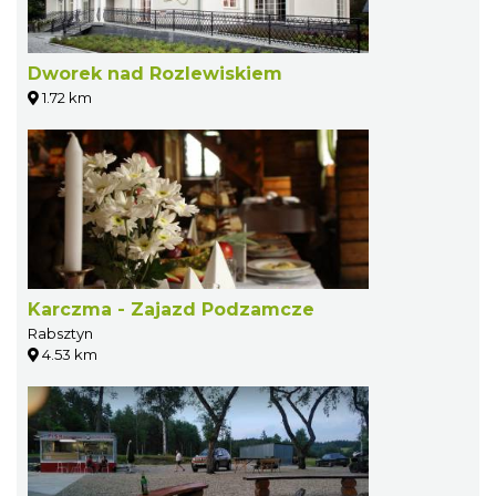
Dworek nad Rozlewiskiem
1.72 km
Karczma - Zajazd Podzamcze
Rabsztyn
4.53 km