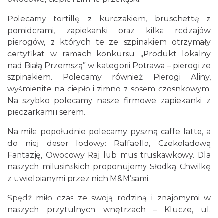
Polecamy tortillę z kurczakiem, bruschettę z
pomidorami, zapiekanki oraz kilka rodzajów
pierogów, z których te ze szpinakiem otrzymały
certyfikat w ramach konkursu „Produkt lokalny
nad Białą Przemszą” w kategorii Potrawa – pierogi ze
szpinakiem. Polecamy również Pierogi Aliny,
wyśmienite na ciepło i zimno z sosem czosnkowym.
Na szybko polecamy nasze firmowe zapiekanki z
pieczarkami i serem.
Na miłe popołudnie polecamy pyszną caffe latte, a
do niej deser lodowy: Raffaello, Czekoladową
Fantazję, Owocowy Raj lub mus truskawkowy. Dla
naszych milusińskich proponujemy Słodką Chwilkę
z uwielbianymi przez nich M&M’sami.
Spędź miło czas ze swoją rodziną i znajomymi w
naszych przytulnych wnętrzach – Klucze, ul.