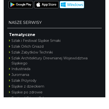
NASZE SERWISY
Tematyczne
Szlak i Festiwal Śląskie Smaki
Szlak Orlich Gniazd
Szlak Zabytków Techniki
Szlak Architektury Drewnianej Województwa
Śląskiego
Industriada
Juromania
Szlak Przyrody
Śląskie z dzieckiem
Śląskie po zdrowie
Festiwal Górnej Odry
Festiwal DziewięćSił