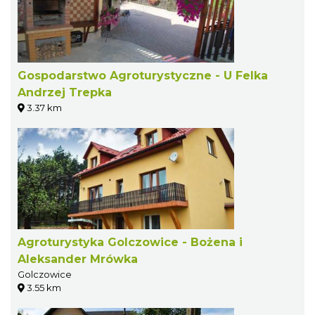
Gospodarstwo Agroturystyczne - U Felka
Andrzej Trepka
3.37 km
Agroturystyka Golczowice - Bożena i
Aleksander Mrówka
Golczowice
3.55 km