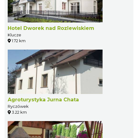
Hotel Dworek nad Rozlewiskiem
Klucze
1.72 km
Agroturystyka Jurna Chata
Ryczówek
3.22 km