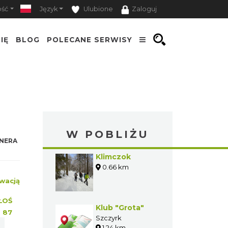
ość
Język
Ulubione
Zaloguj
IĘ
BLOG
POLECANE SERWISY
W POBLIŻU
NERA
Klimczok
0.66 km
wacją
ŁOŚ
Klub "Grota"
:
87
Szczyrk
1.24 km