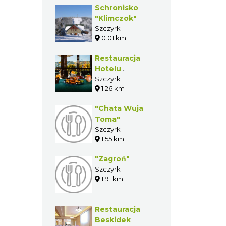
GASTRONOMIA W
POBLIŻU
Schronisko
"Klimczok"
Szczyrk
0.01 km
Restauracja
Hotelu
Klimczok ****
Szczyrk
1.26 km
"Chata Wuja
Toma"
Szczyrk
1.55 km
"Zagroń"