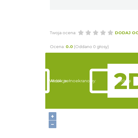
Twoja ocena:
DODAJ O
Ocena:
0.0
(Oddano 0 głosy)
Widok pełnoekranowy:
Atrakcje
Noclegi
+
−