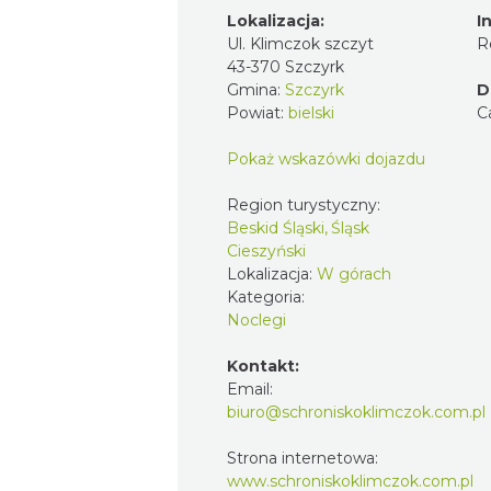
Lokalizacja:
I
Ul. Klimczok szczyt
R
43-370 Szczyrk
Gmina:
Szczyrk
D
Powiat:
bielski
C
Pokaż wskazówki dojazdu
Region turystyczny:
Beskid Śląski, Śląsk
Cieszyński
Lokalizacja:
W górach
Kategoria:
Noclegi
Kontakt:
Email:
biuro@schroniskoklimczok.com.pl
Strona internetowa:
www.schroniskoklimczok.com.pl