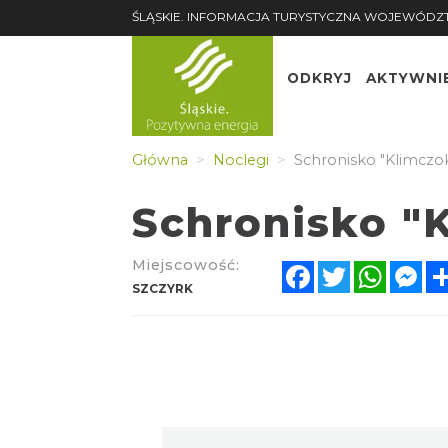
ŚLĄSKIE. INFORMACJA TURYSTYCZNA WOJEWÓDZ
ODKRYJ
AKTYWNI
Główna
Noclegi
Schronisko "Klimczo
Schronisko "
Miejscowość:
Facebook
Twitter
Whats
Me
SZCZYRK