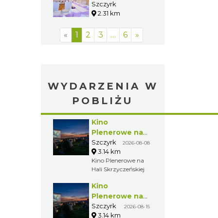
Szczyrk
1.91 km
Restauracja
Beskidek
Szczyrk
2.31 km
«
1
2
3
…
6
»
WYDARZENIA W
POBLIŻU
Kino
Plenerowe na
Hali
Szczyrk
2026-08-08
3.14 km
Skrzyczeńskiej