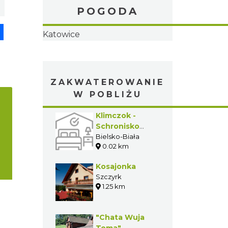
POGODA
pp
senger
Share
ZAKWATEROWANIE
W POBLIŻU
Klimczok -
Schronisko
Górskie PTTK
Bielsko-Biała
0.02 km