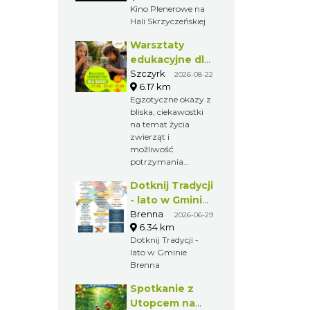
Kino Plenerowe na
Hali Skrzyczeńskiej
Kino
Plenerowe na
Hali
Szczyrk
2026-08-15
3.14 km
Skrzyczeńskiej
Kino Plenerowe na
Hali Skrzyczeńskiej
Warsztaty
edukacyjne dla
dzieci - owady i
Szczyrk
2026-08-22
6.17 km
spółka
Egzotyczne okazy z
bliska, ciekawostki
na temat życia
zwierząt i
możliwość
potrzymania
stworzonka sprawi,
Dotknij Tradycji
że będzie to
niezwykłe przeżycie
- lato w Gminie
dla każdego dziecka,
Brenna
Brenna
2026-06-29