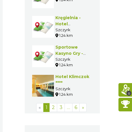
Kręgielnia -
Hotel
"Klimczok"
Szczyrk
1.24 km
Sportowe
Kasyno Gry -
Hotel
Szczyrk
1.24 km
"Klimczok"
Hotel Klimczok
****
Szczyrk
0
1.24 km
«
1
2
3
…
6
»