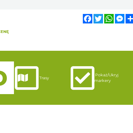
Facebook
Twitter
WhatsA
Mes
CENĘ
Pokaż/Ukryj
Trasy
markery