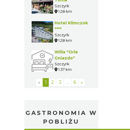
Kosajonka
Szczyrk
1.25 km
"Chata Wuja
Toma"
Szczyrk
1.28 km
Hotel Klimczok
****
Szczyrk
1.28 km
Willa "Orle
Gniazdo"
Szczyrk
1.37 km
«
1
2
3
…
6
»