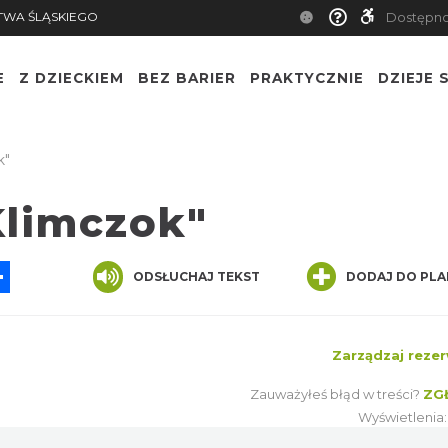
TWA ŚLĄSKIEGO
Dostępn
E
Z DZIECKIEM
BEZ BARIER
PRAKTYCZNIE
DZIEJE S
k"
Klimczok"
App
ssenger
Share
ODSŁUCHAJ TEKST
DODAJ DO PLA
Zarządzaj rezer
Zauważyłeś błąd w treści?
ZG
Wyświetlenia