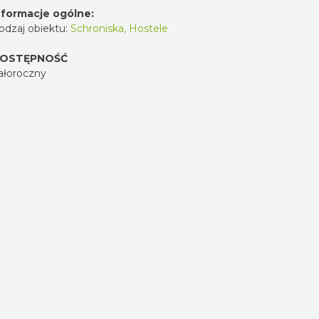
nformacje ogólne:
odzaj obiektu:
Schroniska, Hostele
OSTĘPNOŚĆ
ałoroczny