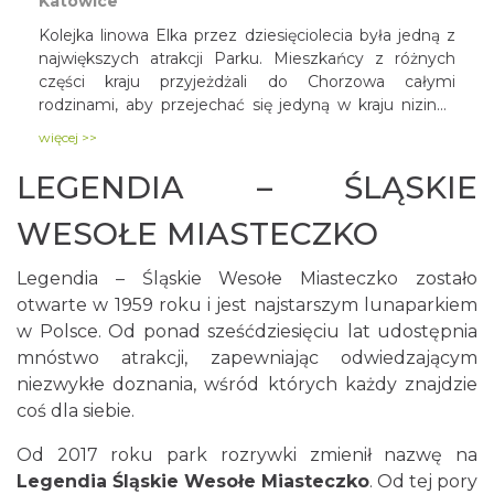
Katowice
Kolejka linowa Elka przez dziesięciolecia była jedną z
największych atrakcji Parku. Mieszkańcy z różnych
części kraju przyjeżdżali do Chorzowa całymi
rodzinami, aby przejechać się jedyną w kraju nizinną
kolejką. We wrześniu 2013 roku, po 7-letniej przerwie,
więcej >>
Elka została ponownie uruchomiona.
LEGENDIA – ŚLĄSKIE
WESOŁE MIASTECZKO
Legendia – Śląskie Wesołe Miasteczko zostało
otwarte w 1959 roku i jest najstarszym lunaparkiem
w Polsce. Od ponad sześćdziesięciu lat udostępnia
mnóstwo atrakcji, zapewniając odwiedzającym
niezwykłe doznania, wśród których każdy znajdzie
coś dla siebie.
Od 2017 roku park rozrywki zmienił nazwę na
Legendia Śląskie Wesołe Miasteczko
. Od tej pory