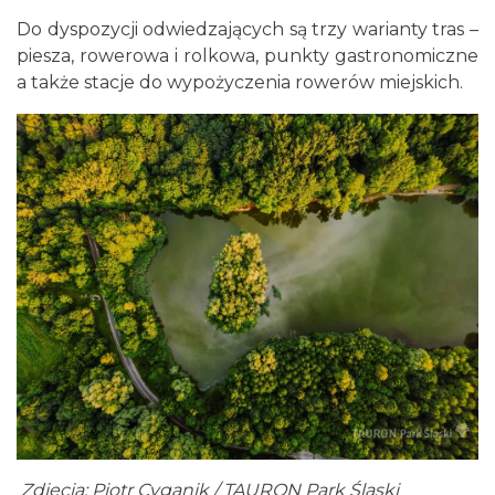
Do dyspozycji odwiedzających są trzy warianty tras –
piesza, rowerowa i rolkowa, punkty gastronomiczne
a także stacje do wypożyczenia rowerów miejskich.
Zdjęcia: Piotr Cyganik / TAURON Park Śląski