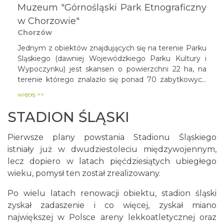
Muzeum "Górnośląski Park Etnograficzny
w Chorzowie"
Chorzów
Jednym z obiektów znajdujących się na terenie Parku
Śląskiego (dawniej Wojewódzkiego Parku Kultury i
Wypoczynku) jest skansen o powierzchni 22 ha, na
terenie którego znalazło się ponad 70 zabytkowych
budowli. Obiekty zgromadzone w skansenie
więcej >>
pochodzą z pięciu górnośląskich
podregionów (beskidzkiego, podgórskiego,
STADION ŚLĄSKI
pszczyńsko-rybnickiego, przemysłowego i
lublinieckiego) oraz z Zagłębia. Muzeum "Górnośląski
Pierwsze plany powstania Stadionu Śląskiego
Park Etnograficzny w Chorzowie" stanowi jeden z
istniały już w dwudziestoleciu międzywojennym,
obiektów Szlaku Architektury Drewnianej
lecz dopiero w latach pięćdziesiątych ubiegłego
województwa śląskiego.
wieku, pomysł ten został zrealizowany.
Po wielu latach renowacji obiektu, stadion śląski
zyskał zadaszenie i co więcej, zyskał miano
największej w Polsce areny lekkoatletycznej oraz