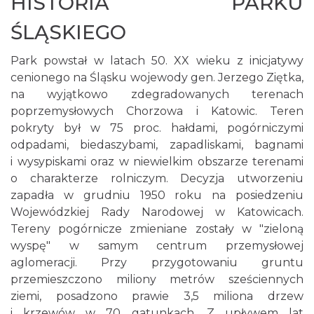
HISTORIA PARKU
ŚLĄSKIEGO
Park powstał w latach 50. XX wieku z inicjatywy
cenionego na Śląsku wojewody gen. Jerzego Ziętka,
na wyjątkowo zdegradowanych terenach
poprzemysłowych Chorzowa i Katowic. Teren
pokryty był w 75 proc. hałdami, pogórniczymi
odpadami, biedaszybami, zapadliskami, bagnami
i wysypiskami oraz w niewielkim obszarze terenami
o charakterze rolniczym. Decyzja utworzeniu
zapadła w grudniu 1950 roku na posiedzeniu
Wojewódzkiej Rady Narodowej w Katowicach.
Tereny pogórnicze zmieniane zostały w "zieloną
wyspę" w samym centrum przemysłowej
aglomeracji. Przy przygotowaniu gruntu
przemieszczono miliony metrów sześciennych
ziemi, posadzono prawie 3,5 miliona drzew
i krzewów w 70 gatunkach. Z upływem lat