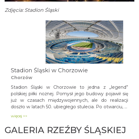
Zdjęcia: Stadion Śląski
Stadion Śląski w Chorzowie
Chorzów
Stadion Śląski w Chorzowie to jedna z „legend”
polskiej piłki nożnej. Pomysł jego budowy pojawił się
już w czasach międzywojennych, ale do realizacji
doszło w latach 50. ubiegłego stulecia. Po otwarciu, w
1956 roku, był największym obiektem tego typu w
więcej >>
kraju - mógł pomieścić ponad 100 tysięcy widzów.
Wiele rozegranych na nim meczów piłkarskich czy
GALERIA RZEŹBY ŚLĄSKIEJ
zawodów żużlowych przeszło do historii sportu.