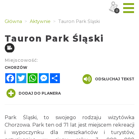
0
Główna
Aktywnie
Tauron Park Śląski
Tauron Park Śląski
Miejscowość:
CHORZÓW
Facebook
Twitter
WhatsApp
Messenger
Share
ODSŁUCHAJ TEKST
DODAJ DO PLANERA
Park Śląski, to swojego rodzaju wizytówka
Chorzowa. Park ten od 71 lat jest miejscem rekreacji
i wypoczynku dla mieszkańców i turystów,