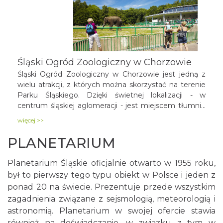
Śląski Ogród Zoologiczny w Chorzowie
Śląski Ogród Zoologiczny w Chorzowie jest jedną z
wielu atrakcji, z których można skorzystać na terenie
Parku Śląskiego. Dzięki świetnej lokalizacji - w
centrum śląskiej aglomeracji - jest miejscem tłumnie
odwiedzanym (rocznie ok. 400 tys. gości!) przez
więcej >>
mieszkańców regionu i licznych turystów. Znajdziemy
tutaj ponad 2500 zwierząt ze wszystkich stron świata,
PLANETARIUM
a najmłodszych dodatkowo przyciąga minizoo oraz
Skalna Kotlina Dinozaurów.
Planetarium Śląskie oficjalnie otwarto w 1955 roku,
był to pierwszy tego typu obiekt w Polsce i jeden z
ponad 20 na świecie. Prezentuje przede wszystkim
zagadnienia związane z sejsmologią, meteorologią i
astronomią. Planetarium w swojej ofercie stawia
również na doświadczanie, w związku z tym w