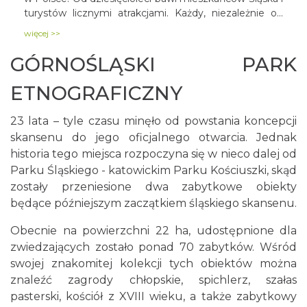
turystów licznymi atrakcjami. Każdy, niezależnie od
wieku, może znaleźć tu coś dla siebie: od
więcej >>
spokojniejszych, rodzinnych rozrywek, po bardzo
ekstremalne doznania. Z najpopularniejszej i
GÓRNOŚLĄSKI PARK
największej w Polsce karuzeli można podziwiać
panoramę okolicy (gondole wznoszą się na ponad 45
ETNOGRAFICZNY
m).
23 lata – tyle czasu minęło od powstania koncepcji
skansenu do jego oficjalnego otwarcia. Jednak
historia tego miejsca rozpoczyna się w nieco dalej od
Parku Śląskiego - katowickim Parku Kościuszki, skąd
zostały przeniesione dwa zabytkowe obiekty
będące późniejszym zaczątkiem śląskiego skansenu.
Obecnie na powierzchni 22 ha, udostępnione dla
zwiedzających zostało ponad 70 zabytków. Wśród
swojej znakomitej kolekcji tych obiektów można
znaleźć zagrody chłopskie, spichlerz, szałas
pasterski, kościół z XVIII wieku, a także zabytkowy