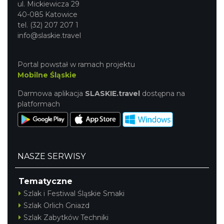
ul. Mickiewicza 29
40-085 Katowice
tel. (32) 207 207 1
info@slaskie.travel
Portal powstał w ramach projektu
Mobilne Śląskie
Darmowa aplikacja
SLASKIE.travel
dostępna na
platformach
NASZE SERWISY
Tematyczne
Szlak i Festiwal Śląskie Smaki
Szlak Orlich Gniazd
Szlak Zabytków Techniki