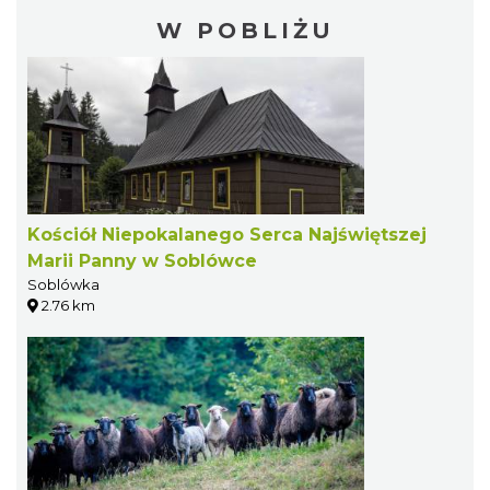
W POBLIŻU
Kościół Niepokalanego Serca Najświętszej
Marii Panny w Soblówce
Soblówka
2.76 km