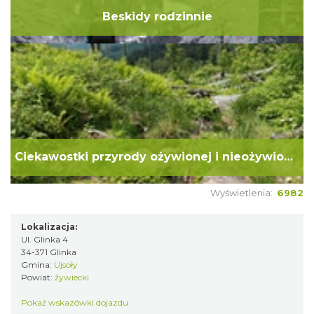
Beskidy rodzinnie
Ciekawostki przyrody ożywionej i nieożywionej
Wyświetlenia:
6982
Lokalizacja:
Ul. Glinka 4
34-371 Glinka
Gmina:
Ujsoły
Powiat:
żywiecki
Pokaż wskazówki dojazdu