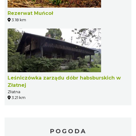
Rezerwat Muńcoł
3.18 km
Leśniczówka zarządu dóbr habsburskich w
Złatnej
Złatna
3.21 km
POGODA