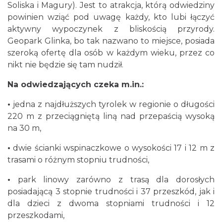
Soliska i Magury). Jest to atrakcja, którą odwiedziny
powinien wziąć pod uwagę każdy, kto lubi łączyć
aktywny wypoczynek z bliskością przyrody.
Geopark Glinka, bo tak nazwano to miejsce, posiada
szeroką ofertę dla osób w każdym wieku, przez co
nikt nie będzie się tam nudził.
Na odwiedzających czeka m.in.:
•
jedna z najdłuższych tyrolek w regionie o długości
220 m z przeciągniętą liną nad przepaścią wysoką
na 30 m,
•
dwie ścianki wspinaczkowe o wysokości 17 i 12 m z
trasami o różnym stopniu trudności,
•
park linowy zarówno z trasą dla dorosłych
posiadającą 3 stopnie trudności i 37 przeszkód, jak i
dla dzieci z dwoma stopniami trudności i 12
przeszkodami,