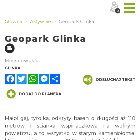
0
Główna
Aktywnie
Geopark Glinka
Geopark Glinka
Miejscowość:
GLINKA
Facebook
Twitter
WhatsApp
Messenger
Share
ODSŁUCHAJ TEKST
DODAJ DO PLANERA
Małpi gaj, tyrolka, odkryty basen o długości aż 110
metrów i ścianka wspinaczkowa na wolnym
powietrzu, a to wszystko w starym kamieniołomie,