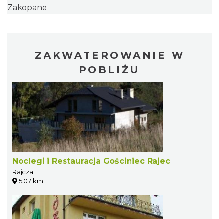
Zakopane
ZAKWATEROWANIE W
POBLIŻU
Noclegi i Restauracja Gościniec Rajec
Rajcza
5.07 km