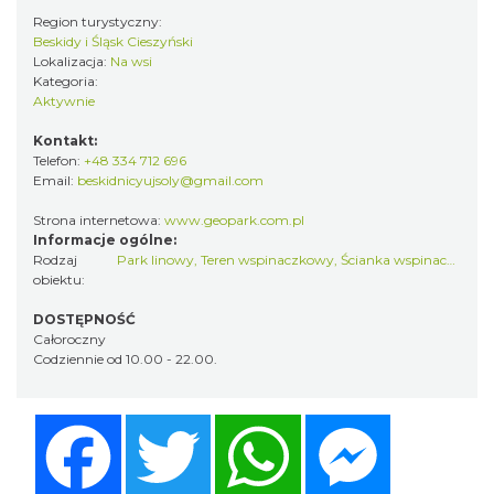
Region turystyczny:
Beskidy i Śląsk Cieszyński
Lokalizacja:
Na wsi
Kategoria:
Aktywnie
Kontakt:
Telefon:
+48 334 712 696
Email:
beskidnicyujsoly@gmail.com
Strona internetowa:
www.geopark.com.pl
Informacje ogólne:
Rodzaj
Park linowy
,
Teren wspinaczkowy
,
Ścianka wspinaczkowa
obiektu:
DOSTĘPNOŚĆ
Całoroczny
Codziennie od 10.00 - 22.00.
Facebook
Twitter
WhatsApp
Messenger