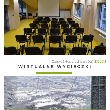
Zauważyłeś błąd w treści?
ZGŁOŚ
WIRTUALNE WYCIECZKI