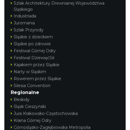
Szlak Architektury Drewnianej Województwa
Śląskiego
Industriada
Juromania
Szlak Przyrody
Śląskie z dzieckiem
Śląskie po zdrowie
Festiwal Górnej Odry
Festiwal DziewięćSił
Kajakiem przez Śląskie
Narty w Śląskim
Rowerem przez Śląskie
Silesia Convention
Regionalne
Beskidy
Śląsk Cieszyński
Jura Krakowsko-Częstochowska
Kraina Górnej Odry
Górnośląsko-Zagłębiowska Metropolia