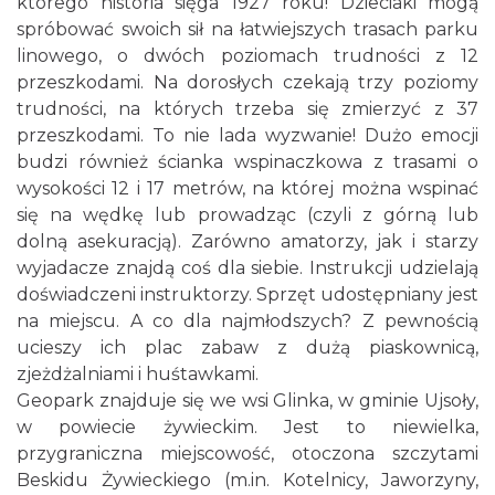
którego historia sięga 1927 roku! Dzieciaki mogą
spróbować swoich sił na łatwiejszych trasach parku
linowego, o dwóch poziomach trudności z 12
przeszkodami. Na dorosłych czekają trzy poziomy
trudności, na których trzeba się zmierzyć z 37
przeszkodami. To nie lada wyzwanie! Dużo emocji
budzi również ścianka wspinaczkowa z trasami o
wysokości 12 i 17 metrów, na której można wspinać
się na wędkę lub prowadząc (czyli z górną lub
dolną asekuracją). Zarówno amatorzy, jak i starzy
wyjadacze znajdą coś dla siebie. Instrukcji udzielają
doświadczeni instruktorzy. Sprzęt udostępniany jest
na miejscu. A co dla najmłodszych? Z pewnością
ucieszy ich plac zabaw z dużą piaskownicą,
zjeżdżalniami i huśtawkami.
Geopark znajduje się we wsi Glinka, w gminie Ujsoły,
w powiecie żywieckim. Jest to niewielka,
przygraniczna miejscowość, otoczona szczytami
Beskidu Żywieckiego (m.in. Kotelnicy, Jaworzyny,