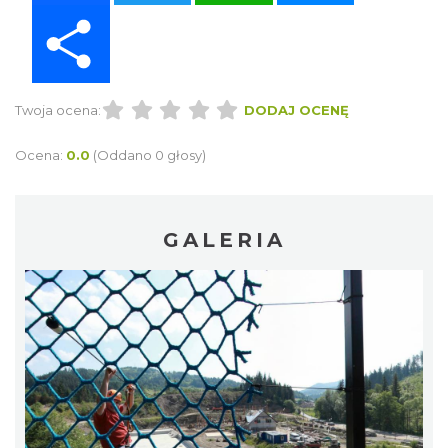
Share
Twoja ocena:
DODAJ OCENĘ
Ocena:
0.0
(Oddano 0 głosy)
GALERIA