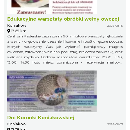
Edukacyjne warsztaty obróbki wełny owczej
Koniaków
2026-08-15
17.69 km
Centrum Pasterskie zaprasza na 90 minutowe warsztaty rękodzieła
z wełny - gręplowanie, czesanie, filcowanie i robótki ręczne podczas
których nauczymy Was jak wykonać pamiątkowy magnes
owieczkę, zdrowotną wełnianą poduszkę, breloczek zawieszkę, oraz
wełniane mydełko. Godziny rozpoczęcia warsztatów: 10:00, 11:30,
13:00, 14:30 Ilość miejsc ograniczona - rezerwacja mailowa:
kolyba@op.pl lub tel. 694844840 Prosimy o dokonywanie
rezerwacji na warsztaty mailowo lub telefonicznie! Rezerwacje będą
przyjmowane według kolejność zgłoszeń. Zapraszamy! Wydarzenie
odbędzie się na terenie Centrum Pasterskiego 43-474 Koniaków,
Szańce 33 „Projekt współfinansowany z budżetu Samorządu
Województwa Śląskiego w ramach Wojewódzkiego Programu –
Owca Plus do roku 2027”
Dni Koronki Koniakowskiej
Koniaków
2026-08-13
17.78 km