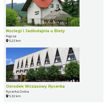
Noclegi i Jadłodajnia u Biety
Rajcza
5.23 km
Ośrodek Wczasowy Rycerka
Rycerka Dolna
5.32 km