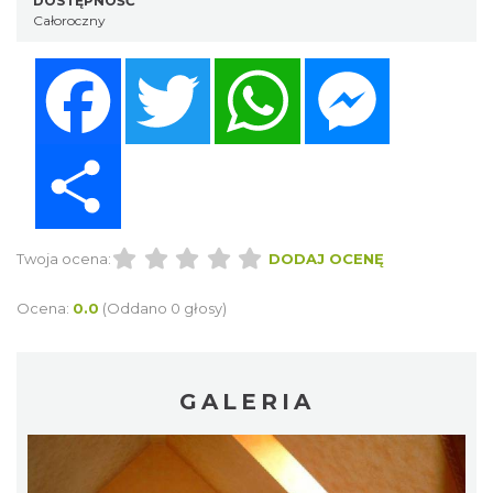
DOSTĘPNOŚĆ
Całoroczny
Facebook
Twitter
WhatsApp
Messenger
Share
Twoja ocena:
DODAJ OCENĘ
Ocena:
0.0
(Oddano 0 głosy)
GALERIA