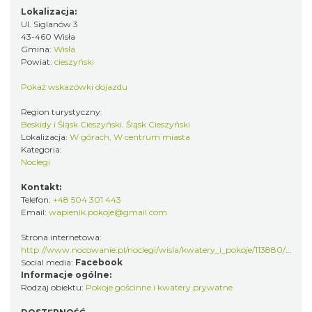
Lokalizacja:
Ul. Siglanów 3
43-460 Wisła
Gmina:
Wisła
Powiat:
cieszyński
Pokaż wskazówki dojazdu
Region turystyczny:
Beskidy i Śląsk Cieszyński, Śląsk Cieszyński
Lokalizacja:
W górach, W centrum miasta
Kategoria:
Noclegi
Kontakt:
Telefon:
+48 504 301 443
Email:
wapienik.pokoje@gmail.com
Strona internetowa:
http://www.nocowanie.pl/noclegi/wisla/kwatery_i_pokoje/113880/fbclid=IwAR1bHfy624kAM7mQUmY3Y6jIdvk5tJWmsyqLq4yCuAt
Social media:
Facebook
Informacje ogólne:
Rodzaj obiektu:
Pokoje gościnne i kwatery prywatne