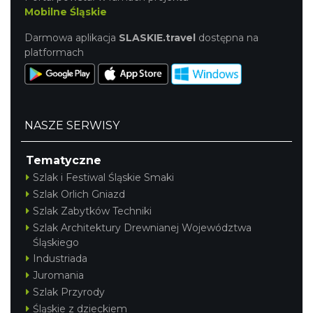
Mobilne Śląskie
Darmowa aplikacja
SLASKIE.travel
dostępna na
platformach
NASZE SERWISY
Tematyczne
Szlak i Festiwal Śląskie Smaki
Szlak Orlich Gniazd
Szlak Zabytków Techniki
Szlak Architektury Drewnianej Województwa
Śląskiego
Industriada
Juromania
Szlak Przyrody
Śląskie z dzieckiem