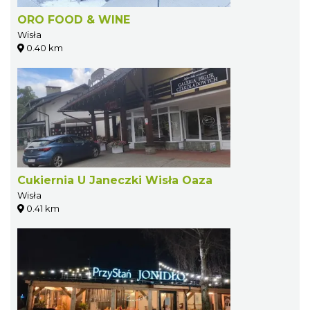
ORO FOOD & WINE
Wisła
0.40 km
Cukiernia U Janeczki Wisła Oaza
Wisła
0.41 km