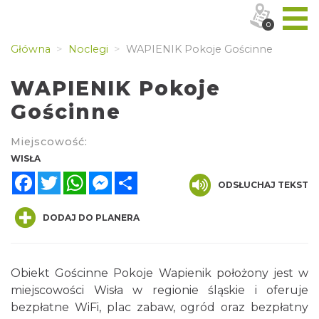
0
Główna
Noclegi
WAPIENIK Pokoje Gościnne
WAPIENIK Pokoje
Gościnne
Miejscowość:
WISŁA
Facebook
Twitter
WhatsApp
Messenger
Share
ODSŁUCHAJ TEKST
DODAJ DO PLANERA
Obiekt Gościnne Pokoje Wapienik położony jest w
miejscowości Wisła w regionie śląskie i oferuje
bezpłatne WiFi, plac zabaw, ogród oraz bezpłatny