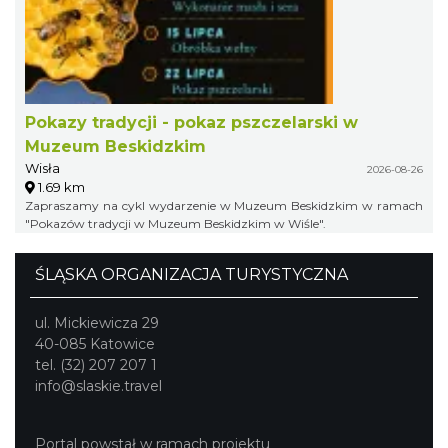
Pokazy tradycji - pokaz pszczelarski w
Muzeum Beskidzkim
Wisła
2026-08-26
1.69 km
Zapraszamy na cykl wydarzenie w Muzeum Beskidzkim w ramach
"Pokazów tradycji w Muzeum Beskidzkim w Wiśle".
ŚLĄSKA ORGANIZACJA TURYSTYCZNA
ul. Mickiewicza 29
40-085 Katowice
tel. (32) 207 207 1
info@slaskie.travel
Portal powstał w ramach projektu