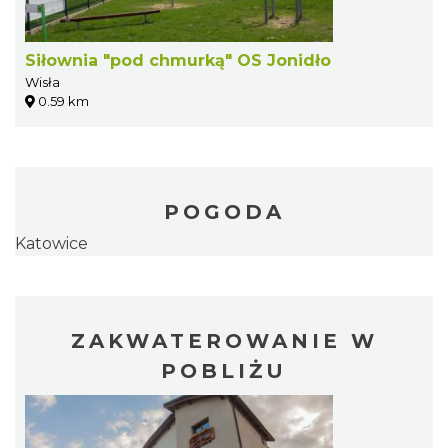
Siłownia "pod chmurką" OS Jonidło
Wisła
0.59 km
POGODA
Katowice
ZAKWATEROWANIE W
POBLIŻU