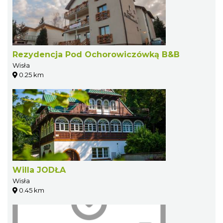
Rezydencja Pod Ochorowiczówką B&B
Wisła
0.25 km
Willa JODŁA
Wisła
0.45 km