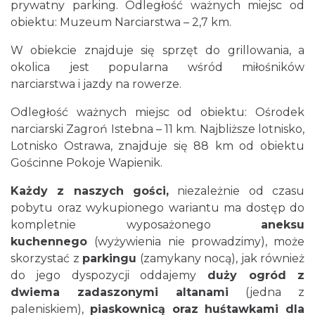
prywatny parking. Odległość ważnych miejsc od
obiektu: Muzeum Narciarstwa – 2,7 km.
W obiekcie znajduje się sprzęt do grillowania, a
okolica jest popularna wśród miłośników
narciarstwa i jazdy na rowerze.
Odległość ważnych miejsc od obiektu: Ośrodek
narciarski Zagroń Istebna – 11 km. Najbliższe lotnisko,
Lotnisko Ostrawa, znajduje się 88 km od obiektu
Gościnne Pokoje Wapienik.
Każdy z naszych gości,
niezależnie od czasu
pobytu oraz wykupionego wariantu ma dostęp do
kompletnie wyposażonego
aneksu
kuchennego
(wyżywienia nie prowadzimy), może
skorzystać z
parkingu
(zamykany nocą), jak również
do jego dyspozycji oddajemy
duży ogród z
dwiema zadaszonymi altanami
(jedna z
paleniskiem),
piaskownicą oraz huśtawkami dla