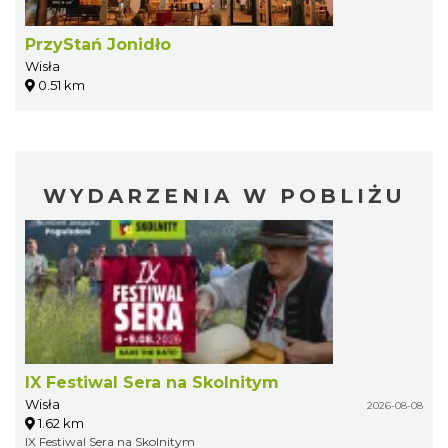
PrzyStań Jonidło
Wisła
0.51 km
WYDARZENIA W POBLIŻU
IX Festiwal Sera na Skolnitym
Wisła
2026-08-08
1.62 km
IX Festiwal Sera na Skolnitym