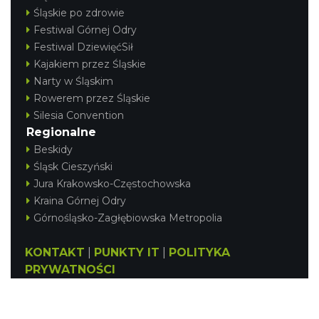
Śląskie po zdrowie
Festiwal Górnej Odry
Festiwal DziewięćSił
Kajakiem przez Śląskie
Narty w Śląskim
Rowerem przez Śląskie
Silesia Convention
Regionalne
Beskidy
Śląsk Cieszyński
Jura Krakowsko-Częstochowska
Kraina Górnej Odry
Górnośląsko-Zagłębiowska Metropolia
KONTAKT
|
PUNKTY IT
|
POLITYKA
PRYWATNOŚCI