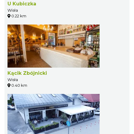
U Kubiczka
Wisła
0.22 km
Kącik Zbójnicki
Wisła
0.40 km