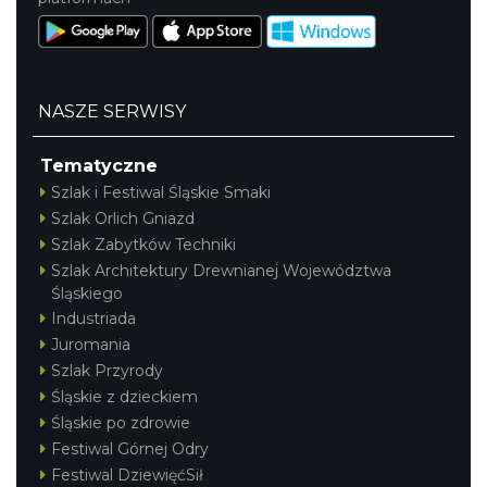
NASZE SERWISY
Tematyczne
Szlak i Festiwal Śląskie Smaki
Szlak Orlich Gniazd
Szlak Zabytków Techniki
Szlak Architektury Drewnianej Województwa
Śląskiego
Industriada
Juromania
Szlak Przyrody
Śląskie z dzieckiem
Śląskie po zdrowie
Festiwal Górnej Odry
Festiwal DziewięćSił