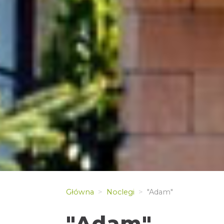
Główna
Noclegi
"Adam"
"Adam"