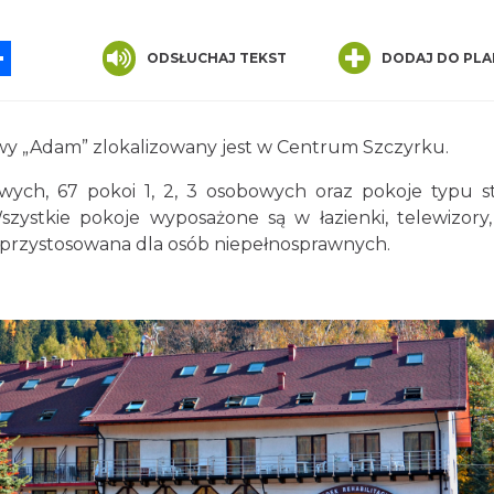
App
ssenger
Share
ODSŁUCHAJ TEKST
DODAJ DO PLA
y „Adam” zlokalizowany jest w Centrum Szczyrku.
owych, 67 pokoi 1, 2, 3 osobowych oraz pokoje typu s
szystkie pokoje wyposażone są w łazienki, telewizory
st przystosowana dla osób niepełnosprawnych.