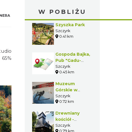
W POBLIŻU
NERA
Szyszka Park
Szczyrk
0.41 km
tudio
Gospoda Bajka,
, 65%
Pub "Gadu-
Gadu"
Szczyrk
0.45 km
Muzeum
Górskie w
Szczyrku
Szczyrk
0.72 km
Drewniany
kościół -
sanktuarium
Szczyrk
0.79 km
św. Jakuba