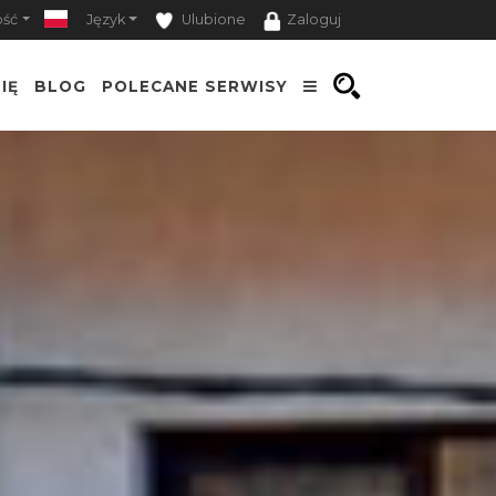
ość
Język
Ulubione
Zaloguj
IĘ
BLOG
POLECANE SERWISY