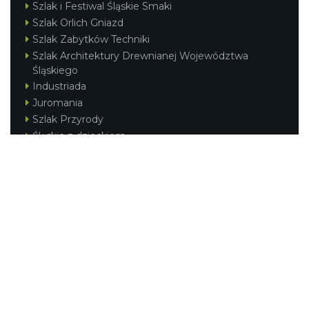
Szlak i Festiwal Śląskie Smaki
Szlak Orlich Gniazd
Szlak Zabytków Techniki
Szlak Architektury Drewnianej Województwa
Śląskiego
Industriada
Juromania
Szlak Przyrody
Śląskie z dzieckiem
Śląskie po zdrowie
Festiwal Górnej Odry
Festiwal DziewięćSił
Kajakiem przez Śląskie
Narty w Śląskim
Rowerem przez Śląskie
Silesia Convention
Regionalne
Beskidy
Śląsk Cieszyński