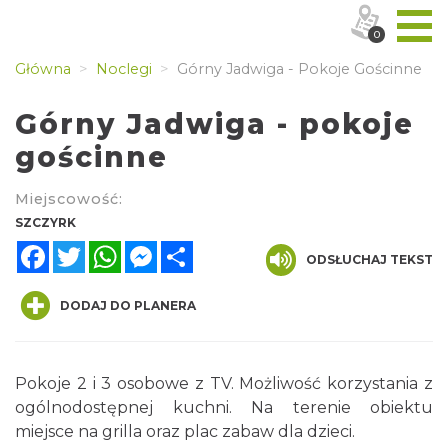
0
Główna
Noclegi
Górny Jadwiga - Pokoje Gościnne
Górny Jadwiga - pokoje
gościnne
Miejscowość:
SZCZYRK
Facebook
Twitter
WhatsApp
Messenger
Share
ODSŁUCHAJ TEKST
DODAJ DO PLANERA
Pokoje 2 i 3 osobowe z TV. Możliwość korzystania z
ogólnodostępnej kuchni. Na terenie obiektu
miejsce na grilla oraz plac zabaw dla dzieci.