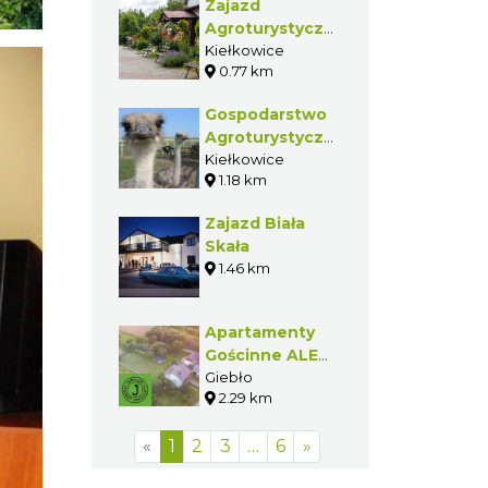
Zajazd
Agroturystyczny
KAJA Wioletta i
Kiełkowice
0.77 km
Urszula
Janoska
Gospodarstwo
Agroturystyczne
Ferma Strusi
Kiełkowice
1.18 km
Zajazd Biała
Skała
1.46 km
Apartamenty
Gościnne ALE
WIDOKI
Giebło
2.29 km
«
1
2
3
…
6
»