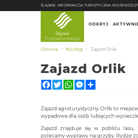
ŚLĄSKIE. INFORMACJA TURYSTYCZNA WOJEWÓDZ
ODKRYJ
AKTYWNI
Główna
Noclegi
Zajazd Orlik
Zajazd Orlik
Facebook
Twitter
WhatsApp
Messenger
Share
Zajazd agroturystyczny Orlik to miejsc
wypadowa dla osób lubiących wycieczki
Zajazd znajduje się w pobliżu lasu
polecamy wyprawy na grzyby. Rydze zda