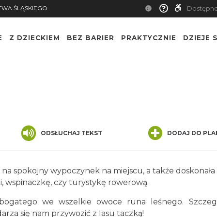
TWA ŚLĄSKIEGO
Dostępn
E
Z DZIECKIEM
BEZ BARIER
PRAKTYCZNIE
DZIEJE S
ODSŁUCHAJ TEKST
DODAJ DO PLA
e na spokojny wypoczynek na miejscu, a także doskonała
, wspinaczkę, czy turystykę rowerową.
, bogatego we wszelkie owoce runa leśnego. Szczeg
rza się nam przywozić z lasu taczką!