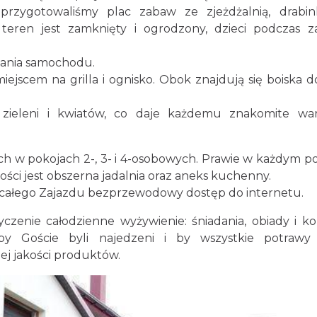
zygotowaliśmy plac zabaw ze zjeżdżalnią, drabin
teren jest zamknięty i ogrodzony, dzieci podczas 
owania samochodu.
ejscem na grilla i ognisko. Obok znajdują się boiska d
 zieleni i kwiatów, co daje każdemu znakomite wa
h w pokojach 2-, 3- i 4-osobowych. Prawie w każdym p
 Gości jest obszerna jadalnia oraz aneks kuchenny.
całego Zajazdu bezprzewodowy dostęp do internetu.
enie całodzienne wyżywienie: śniadania, obiady i kol
y Goście byli najedzeni i by wszystkie potrawy
ej jakości produktów.