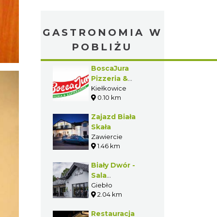
GASTRONOMIA W
POBLIŻU
BoscaJura
Pizzeria &
Zapiekarnia
Kiełkowice
0.10 km
Zajazd Biała
Skała
Zawiercie
1.46 km
Biały Dwór -
Sala
Bankietowa w
Giebło
2.04 km
Gieble
Restauracja