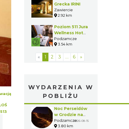
Grecka IRINI
Zawiercie
2.92 km
Poziom 511 Jura
Wellness Hotel
& Spa ****-
Podzamcze
3.54 km
RESTAURACJA
«
1
2
3
…
6
»
WYDARZENIA W
wacją
POBLIŻU
ŁOŚ
Noc Perseidów
:
513
w Grodzie na
Górze Birów
Podzamcze
2026-08-15
3.80 km