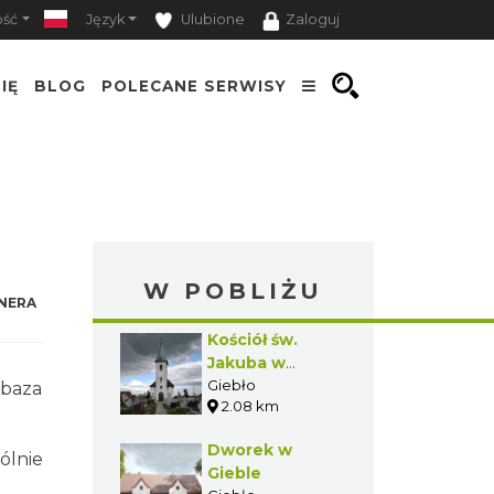
ość
Język
Ulubione
Zaloguj
IĘ
BLOG
POLECANE SERWISY
W POBLIŻU
NERA
Kościół św.
Jakuba w
Gieble
Giebło
 baza
2.08 km
Dworek w
ólnie
Gieble