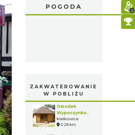
POGODA
0
ZAKWATEROWANIE
W POBLIŻU
Ośrodek
Wypoczynkowy
Jura
Kiełkowice
0.26 km