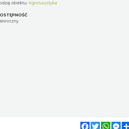
odzaj obiektu:
Agroturystyka
OSTĘPNOŚĆ
ałoroczny
Facebook
Twitter
WhatsA
Mes