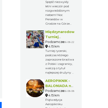
Spędź niezwykły
letni wieczór pod
rozgwieżdżonym
niebem! Noc
Perseidów w
Grodzie na Górze
Birów to wyjątkowe
Międzynarodowy
wydarzenie, podczas
którego będzie
Turniej
można obserwować
Rycerski w
Podzamcze
2026-08-22
rój meteorów,
4.15 km
Podzamczu
poznać tajemnice
Turniej rycerski,
2026
nocnego nieba i
podczas którego
poczuć
zaproszone bractwa
niepowtarzalny
z Polski i zagranicy,
klimat
walczą o tytuł
historycznego
najlepszej drużyny i
grodu.
nagrodę, jaką jest
AEROPIKNIK -
Miecz Kasztelana
Zamku
BALONIADA na
Ogrodzienieckiego.
Zamku
Podzamcze
2026-08-08
Widzowie podczas
4.15 km
Ogrodzieniec
festynu zobaczą
Piąta edycja
liczne pokazy w
pp
senger
Share
Aeropikniku
konkurencjach