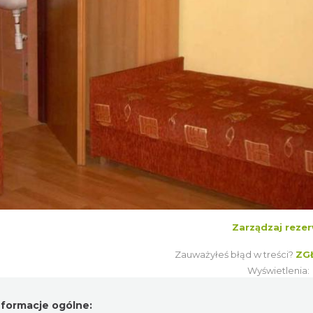
Zarządzaj rezer
Zauważyłeś błąd w treści?
ZG
Wyświetlenia
nformacje ogólne: