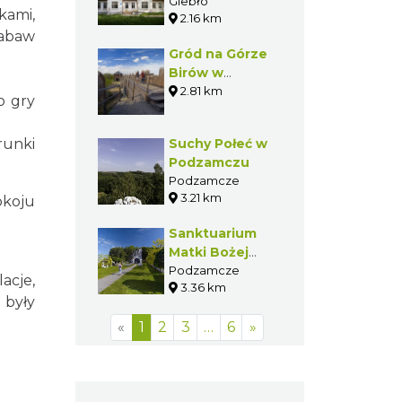
Giebło
kami,
2.16 km
zabaw
Gród na Górze
Birów w
Podzamczu
2.81 km
o gry
runki
Suchy Połeć w
Podzamczu
Podzamcze
3.21 km
okoju
Sanktuarium
Matki Bożej
Skałkowej w
Podzamcze
acje,
3.36 km
Podzamczu
 były
«
1
2
3
…
6
»