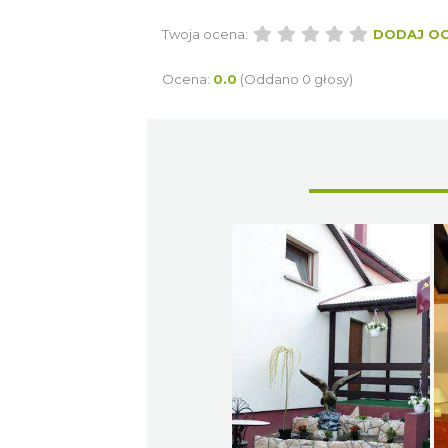
Twoja ocena:
DODAJ O
Ocena:
0.0
(Oddano 0 głosy)