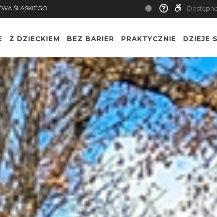
TWA ŚLĄSKIEGO
Dostępn
E
Z DZIECKIEM
BEZ BARIER
PRAKTYCZNIE
DZIEJE S