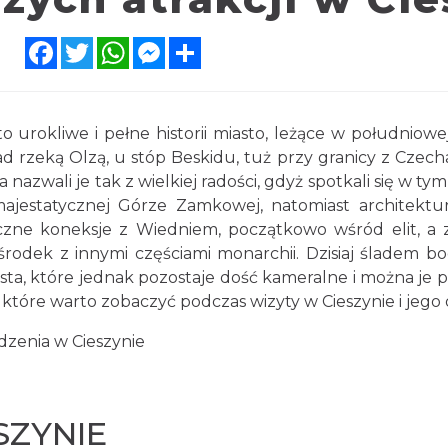
Facebook
Twitter
WhatsApp
Messenger
Share
urokliwe i pełne historii miasto, leżące w południow
 rzeką Olzą, u stóp Beskidu, tuż przy granicy z Czecha
, a nazwali je tak z wielkiej radości, gdyż spotkali się w t
majestatycznej Górze Zamkowej, natomiast architekt
 liczne koneksje z Wiedniem, początkowo wśród elit, a
ośrodek z innymi częściami monarchii. Dzisiaj śladem bo
asta, które jednak pozostaje dość kameralne i można j
, które warto zobaczyć podczas wizyty w Cieszynie i jego 
zenia w Cieszynie
SZYNIE