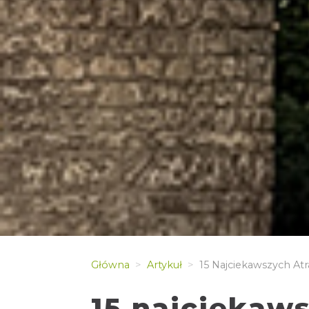
Główna
Artykuł
15 Najciekawszych Atr
15 najciekaws