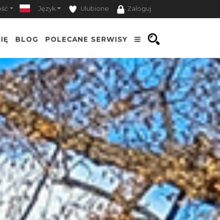
ość
Język
Ulubione
Zaloguj
IĘ
BLOG
POLECANE SERWISY