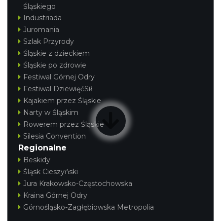
Śląskiego
Industriada
Juromania
Szlak Przyrody
Śląskie z dzieckiem
Śląskie po zdrowie
Festiwal Górnej Odry
Festiwal DziewięćSił
Kajakiem przez Śląskie
Narty w Śląskim
Rowerem przez Śląskie
Silesia Convention
Regionalne
Beskidy
Śląsk Cieszyński
Jura Krakowsko-Częstochowska
Kraina Górnej Odry
Górnośląsko-Zagłębiowska Metropolia