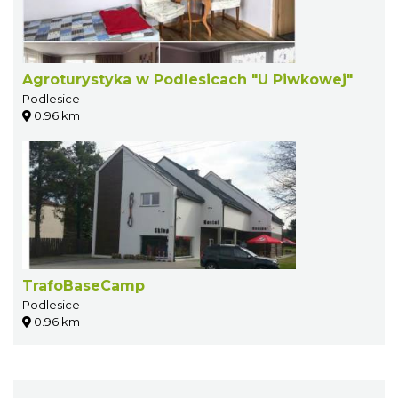
Agroturystyka w Podlesicach "U Piwkowej"
Podlesice
0.96 km
TrafoBaseCamp
Podlesice
0.96 km