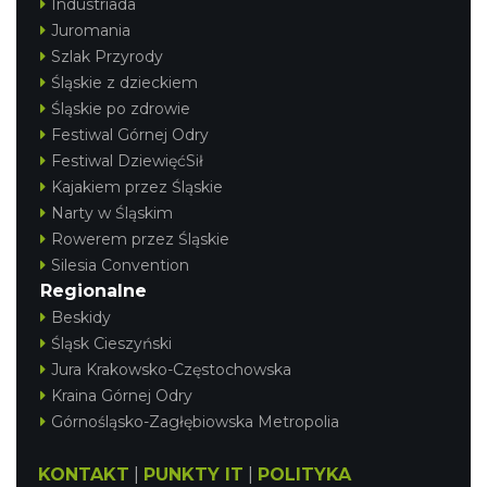
Industriada
Juromania
Szlak Przyrody
Śląskie z dzieckiem
Śląskie po zdrowie
Festiwal Górnej Odry
Festiwal DziewięćSił
Kajakiem przez Śląskie
Narty w Śląskim
Rowerem przez Śląskie
Silesia Convention
Regionalne
Beskidy
Śląsk Cieszyński
Jura Krakowsko-Częstochowska
Kraina Górnej Odry
Górnośląsko-Zagłębiowska Metropolia
KONTAKT
|
PUNKTY IT
|
POLITYKA