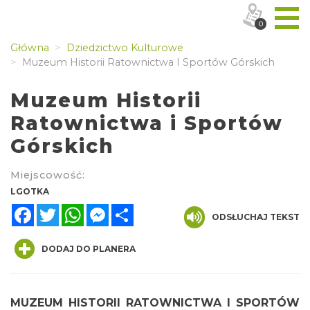
0
Główna
Dziedzictwo Kulturowe
Muzeum Historii Ratownictwa I Sportów Górskich
Muzeum Historii
Ratownictwa i Sportów
Górskich
Miejscowość:
LGOTKA
Facebook
Twitter
WhatsApp
Messenger
Share
ODSŁUCHAJ TEKST
DODAJ DO PLANERA
MUZEUM HISTORII RATOWNICTWA I SPORTÓW