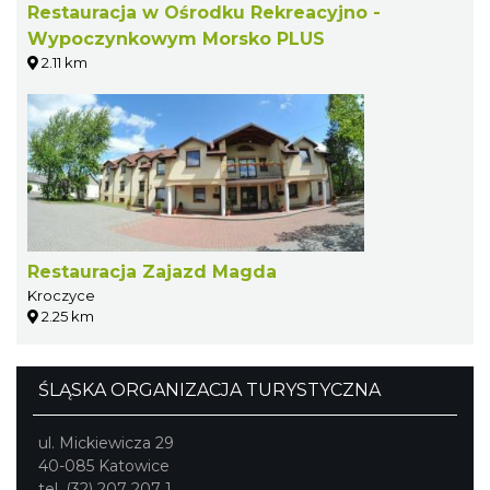
Restauracja w Ośrodku Rekreacyjno -
Wypoczynkowym Morsko PLUS
2.11 km
Restauracja Zajazd Magda
Kroczyce
2.25 km
ŚLĄSKA ORGANIZACJA TURYSTYCZNA
ul. Mickiewicza 29
40-085 Katowice
tel. (32) 207 207 1