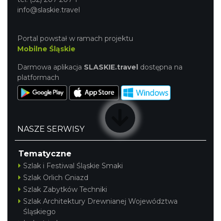
info@slaskie.travel
Portal powstał w ramach projektu
Mobilne Śląskie
Darmowa aplikacja
SLASKIE.travel
dostępna na
platformach
NASZE SERWISY
Tematyczne
Szlak i Festiwal Śląskie Smaki
Szlak Orlich Gniazd
Szlak Zabytków Techniki
Szlak Architektury Drewnianej Województwa
Śląskiego