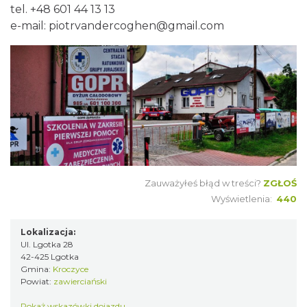
tel. +48 601 44 13 13
e-mail:
piotrvandercoghen@gmail.com
Zauważyłeś błąd w treści?
ZGŁOŚ
Wyświetlenia:
440
Lokalizacja:
Ul. Lgotka 28
42-425 Lgotka
Gmina:
Kroczyce
Powiat:
zawierciański
Pokaż wskazówki dojazdu