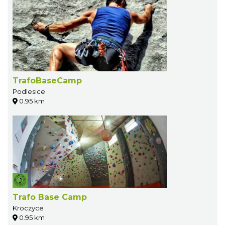
TrafoBaseCamp
Podlesice
0.95 km
Trafo Base Camp
Kroczyce
0.95 km