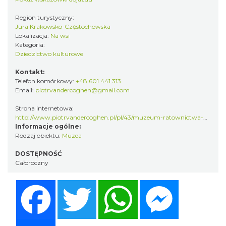
Region turystyczny:
Jura Krakowsko-Częstochowska
Lokalizacja:
Na wsi
Kategoria:
Dziedzictwo kulturowe
Kontakt:
Telefon komórkowy:
+48 601 441 313
Email:
piotrvandercoghen@gmail.com
Strona internetowa:
http://www.piotrvandercoghen.pl/pl/43/muzeum-ratownictwa-gorskiego
Informacje ogólne:
Rodzaj obiektu:
Muzea
DOSTĘPNOŚĆ
Całoroczny
Facebook
Twitter
WhatsApp
Messenger
Share