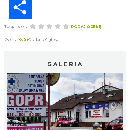
Twoja ocena:
DODAJ OCENĘ
Ocena:
0.0
(Oddano 0 głosy)
GALERIA