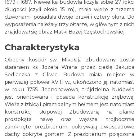
1679 i 1687. Niewielka budowla liczyła sobie 27 łokci
długości (czyli około 15 m), miała wieże z trzema
dzwonami, posiadała dwoje drzwi i cztery okna. Do
wyposażenia należały trzy ołtarze, w głównym z nich
znajdował się obraz Matki Bożej Częstochowskiej.
Charakterystyka
Obecny kościół św. Mikołaja zbudowany został
staraniem ks. Józefa Wrana przez cieślę Jakuba
Sedlaczka z Gliwic. Budowa miała miejsce w
pierwszej połowie XVIII w., ukończono ją natomiast
w roku 1755. Jednonawowa, trójdzielna budowla
jest orientowana i posiada konstrukcję zrębową.
Wieża z izbicą i piramidalnym hełmem jest natomiast
konstrukcji słupowej. Zbudowaną na planie
prostokąta nawę oraz węższe, trójbocznie
zamknięte prezbiterium, pokrywają dwuspadowe
dachy pokryte gontem. Z prezbiterium połączona