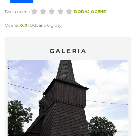
Twoja ocena:
DODAJ OCENĘ
Ocena:
0.0
(Oddano 0 głosy)
GALERIA