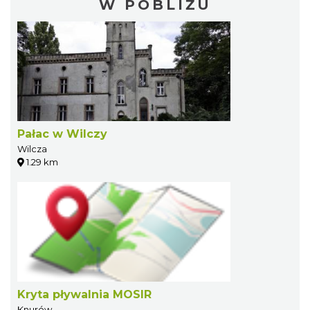
W POBLIŻU
Pałac w Wilczy
Wilcza
1.29 km
Kryta pływalnia MOSIR
Knurów