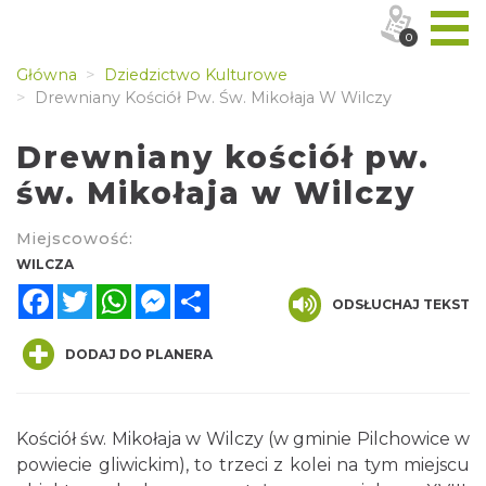
0
Główna
Dziedzictwo Kulturowe
Drewniany Kościół Pw. Św. Mikołaja W Wilczy
Drewniany kościół pw.
św. Mikołaja w Wilczy
Miejscowość:
WILCZA
Facebook
Twitter
WhatsApp
Messenger
Share
ODSŁUCHAJ TEKST
DODAJ DO PLANERA
Kościół św. Mikołaja w Wilczy (w gminie Pilchowice w
powiecie gliwickim), to trzeci z kolei na tym miejscu