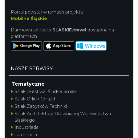
Portal powstał w ramach projektu
Mobilne Śląskie
Darmowa aplikacja
SLASKIE.travel
dostępna na
platformach
NASZE SERWISY
Tematyczne
Szlak i Festiwal Śląskie Smaki
Szlak Orlich Gniazd
Szlak Zabytków Techniki
Szlak Architektury Drewnianej Województwa
Śląskiego
Industriada
Juromania