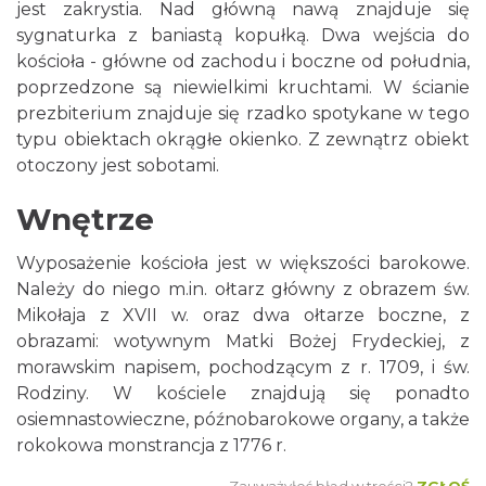
jest zakrystia. Nad główną nawą znajduje się
sygnaturka z baniastą kopułką. Dwa wejścia do
kościoła - główne od zachodu i boczne od południa,
poprzedzone są niewielkimi kruchtami. W ścianie
prezbiterium znajduje się rzadko spotykane w tego
typu obiektach okrągłe okienko. Z zewnątrz obiekt
otoczony jest sobotami.
Wnętrze
Wyposażenie kościoła jest w większości barokowe.
Należy do niego m.in. ołtarz główny z obrazem św.
Mikołaja z XVII w. oraz dwa ołtarze boczne, z
obrazami: wotywnym Matki Bożej Frydeckiej, z
morawskim napisem, pochodzącym z r. 1709, i św.
Rodziny. W kościele znajdują się ponadto
osiemnastowieczne, późnobarokowe organy, a także
rokokowa monstrancja z 1776 r.