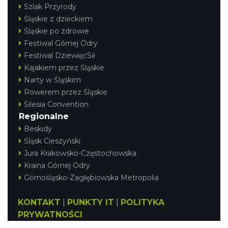
Szlak Przyrody
Śląskie z dzieckiem
Śląskie po zdrowie
Festiwal Górnej Odry
Festiwal DziewięćSił
Kajakiem przez Śląskie
Narty w Śląskim
Rowerem przez Śląskie
Silesia Convention
Regionalne
Beskidy
Śląsk Cieszyński
Jura Krakowsko-Częstochowska
Kraina Górnej Odry
Górnośląsko-Zagłębiowska Metropolia
KONTAKT
|
PUNKTY IT
|
POLITYKA
PRYWATNOŚCI