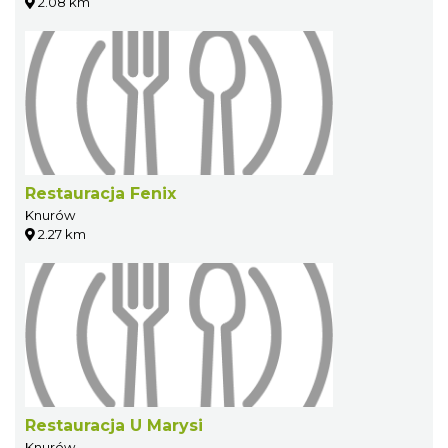
2.08 km
Restauracja Fenix
Knurów
2.27 km
Restauracja U Marysi
Knurów