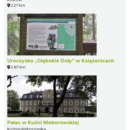
2.27 km
Uroczysko „Głębokie Doły” w Książenicach
2.87 km
Pałac w Kuźni Nieborowskiej
Kuźnia Nieborowska