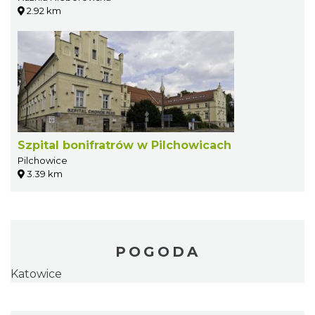
2.92 km
Szpital bonifratrów w Pilchowicach
Pilchowice
3.39 km
POGODA
Katowice