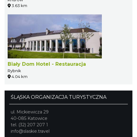
3.63 km
Biały Dom Hotel - Restauracja
Rybnik
4.04 km
ŚLĄSKA ORGANIZACJA TURYSTYCZNA
ul. Mickiewicza 29
40-085 Katowice
tel. (32) 207 207 1
info@slaskie.travel