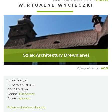
Zauważyłeś błąd w treści?
ZGŁOŚ
WIRTUALNE WYCIECZKI
Szlak Architektury Drewnianej
Wyświetlenia:
400
Lokalizacja:
Ul. Karola Miarki 121
44-189 Wilcza
Gmina:
Pilchowice
Powiat:
gliwicki
Pokaż wskazówki dojazdu