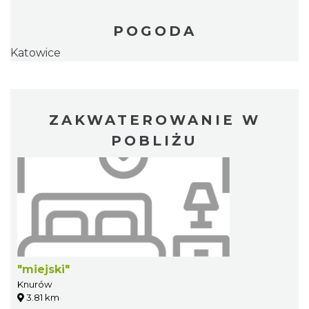
POGODA
Katowice
ZAKWATEROWANIE W
POBLIŻU
"miejski"
Knurów
3.81 km