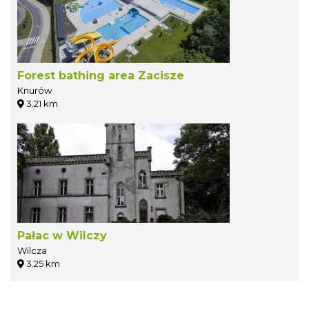
Forest bathing area Zacisze
Knurów
3.21 km
Pałac w Wilczy
Wilcza
3.25 km