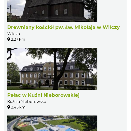
Drewniany kościół pw. św. Mikołaja w Wilczy
Wilcza
2.27 km
Pałac w Kuźni Nieborowskiej
Kuźnia Nieborowska
2.45 km