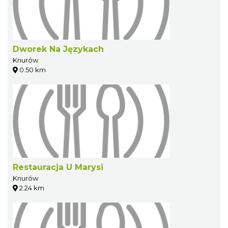
Dworek Na Językach
Knurów
0.50 km
Restauracja U Marysi
Knurów
2.24 km