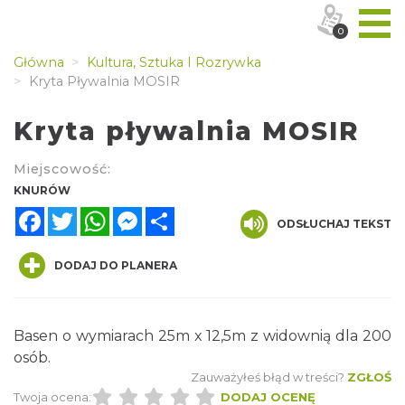
0
Główna
Kultura, Sztuka I Rozrywka
Kryta Pływalnia MOSIR
Kryta pływalnia MOSIR
Miejscowość:
KNURÓW
Facebook
Twitter
WhatsApp
Messenger
Share
ODSŁUCHAJ TEKST
DODAJ DO PLANERA
Basen o wymiarach 25m x 12,5m z widownią dla 200
osób.
Zauważyłeś błąd w treści?
ZGŁOŚ
Twoja ocena:
DODAJ OCENĘ