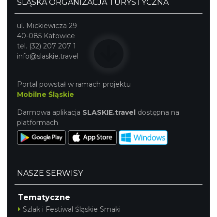
ŚLĄSKA ORGANIZACJA TURYSTYCZNA
ul. Mickiewicza 29
40-085 Katowice
tel. (32) 207 207 1
info@slaskie.travel
Portal powstał w ramach projektu
Mobilne Śląskie
Darmowa aplikacja
SLASKIE.travel
dostępna na
platformach
NASZE SERWISY
Tematyczne
Szlak i Festiwal Śląskie Smaki