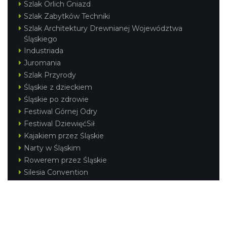
Szlak Orlich Gniazd
Szlak Zabytków Techniki
Szlak Architektury Drewnianej Województwa
Śląskiego
Industriada
Juromania
Szlak Przyrody
Śląskie z dzieckiem
Śląskie po zdrowie
Festiwal Górnej Odry
Festiwal DziewięćSił
Kajakiem przez Śląskie
Narty w Śląskim
Rowerem przez Śląskie
Silesia Convention
Regionalne
Beskidy
Śląsk Cieszyński
Jura Krakowsko-Częstochowska