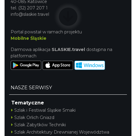
40-085 Katowice
tel. (32) 207 207 1
info@slaskie.travel
Portal powstał w ramach projektu
Mobilne Śląskie
Darmowa aplikacja
SLASKIE.travel
dostępna na
platformach
NASZE SERWISY
Tematyczne
Szlak i Festiwal Śląskie Smaki
Szlak Orlich Gniazd
Szlak Zabytków Techniki
Szlak Architektury Drewnianej Województwa