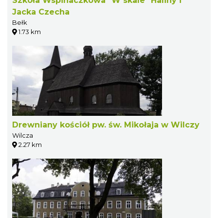
Szkoła Wspinaczkowa "W skale" Haliny i
Jacka Czecha
Bełk
1.73 km
Drewniany kościół pw. św. Mikołaja w Wilczy
Wilcza
2.27 km