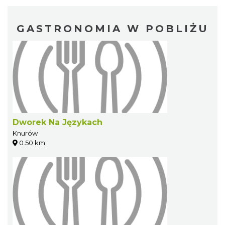
GASTRONOMIA W POBLIŻU
Dworek Na Językach
Knurów
0.50 km