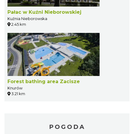
Pałac w Kuźni Nieborowskiej
Kuźnia Nieborowska
2.45 km
Forest bathing area Zacisze
Knurów
3.21 km
POGODA