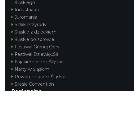
Śląskiego
Industriada
Juromania
Szlak Przyrody
Śląskie z dzieckiem
Śląskie po zdrowie
Festiwal Górnej Odry
Festiwal DziewięćSił
Kajakiem przez Śląskie
Narty w Śląskim
Rowerem przez Śląskie
Silesia Convention
Regionalne
Beskidy
Śląsk Cieszyński
Jura Krakowsko-Częstochowska
Kraina Górnej Odry
Górnośląsko-Zagłębiowska Metropolia