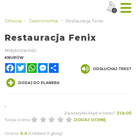
0
Główna
Gastronomia
Restauracja Fenix
Restauracja Fenix
Miejscowość:
KNURÓW
Facebook
Twitter
WhatsApp
Messenger
Share
ODSŁUCHAJ TEKST
DODAJ DO PLANERA
-
Zauważyłeś błąd w treści?
ZGŁOŚ
Twoja ocena:
DODAJ OCENĘ
Ocena:
0.0
(Oddano 0 głosy)