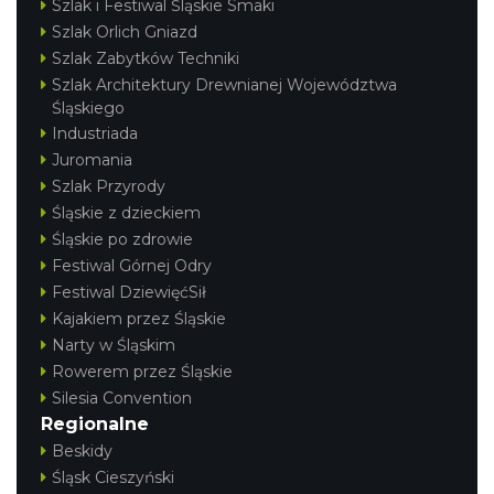
Szlak i Festiwal Śląskie Smaki
Szlak Orlich Gniazd
Szlak Zabytków Techniki
Szlak Architektury Drewnianej Województwa
Śląskiego
Industriada
Juromania
Szlak Przyrody
Śląskie z dzieckiem
Śląskie po zdrowie
Festiwal Górnej Odry
Festiwal DziewięćSił
Kajakiem przez Śląskie
Narty w Śląskim
Rowerem przez Śląskie
Silesia Convention
Regionalne
Beskidy
Śląsk Cieszyński