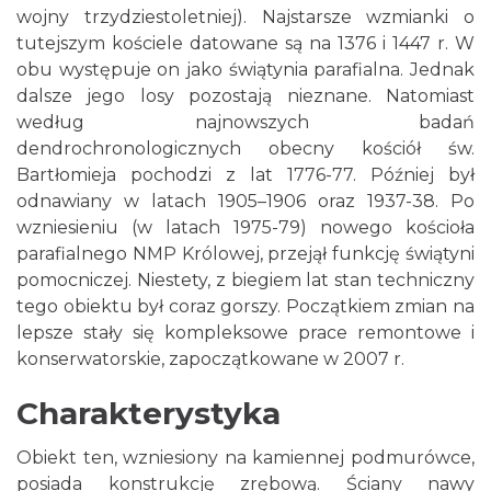
wojny trzydziestoletniej). Najstarsze wzmianki o
tutejszym kościele datowane są na 1376 i 1447 r. W
obu występuje on jako świątynia parafialna. Jednak
dalsze jego losy pozostają nieznane. Natomiast
według najnowszych badań
dendrochronologicznych obecny kościół św.
Bartłomieja pochodzi z lat 1776-77. Później był
odnawiany w latach 1905–1906 oraz 1937-38. Po
wzniesieniu (w latach 1975-79) nowego kościoła
parafialnego NMP Królowej, przejął funkcję świątyni
pomocniczej. Niestety, z biegiem lat stan techniczny
tego obiektu był coraz gorszy. Początkiem zmian na
lepsze stały się kompleksowe prace remontowe i
konserwatorskie, zapoczątkowane w 2007 r.
Charakterystyka
Obiekt ten, wzniesiony na kamiennej podmurówce,
posiada konstrukcję zrębową. Ściany nawy