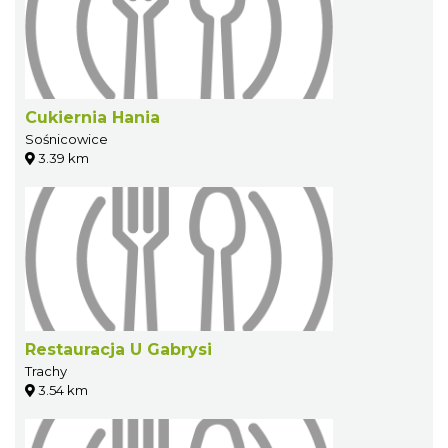
Cukiernia Hania
Sośnicowice
3.39 km
Restauracja U Gabrysi
Trachy
3.54 km