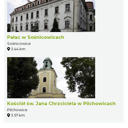
Pałac w Sośnicowicach
Sośnicowice
3.44 km
Kościół św. Jana Chrzciciela w Pilchowicach
Pilchowice
3.57 km