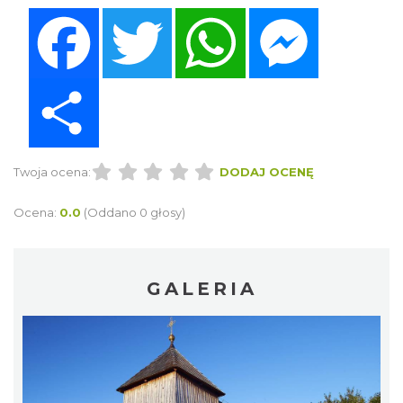
Facebook
Twitter
WhatsApp
Messenger
Share
Twoja ocena:
DODAJ OCENĘ
Ocena:
0.0
(Oddano 0 głosy)
GALERIA