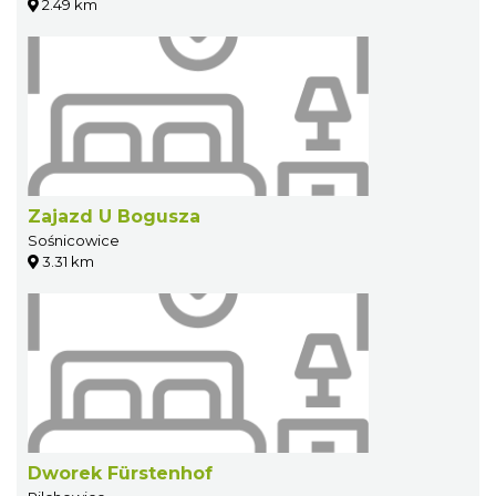
2.49 km
Zajazd U Bogusza
Sośnicowice
3.31 km
Dworek Fürstenhof