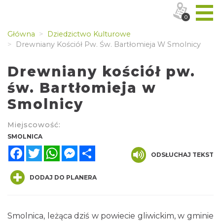
0
Główna
Dziedzictwo Kulturowe
Drewniany Kościół Pw. Św. Bartłomieja W Smolnicy
Drewniany kościół pw.
św. Bartłomieja w
Smolnicy
Miejscowość:
SMOLNICA
Facebook
Twitter
WhatsApp
Messenger
Share
ODSŁUCHAJ TEKST
DODAJ DO PLANERA
Smolnica, leżąca dziś w powiecie gliwickim, w gminie