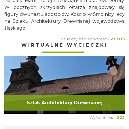
Barbary, Matki Bożej z Dzieciątkiem oraz św. Doroty.
W bocznych skrzydłach ołtarza znajdowały się
figury dwunastu apostołów. Kościół w Smolnicy leży
na Szlaku Architektury Drewnianej województwa
śląskiego.
Zauważyłeś błąd w treści?
ZGŁOŚ
WIRTUALNE WYCIECZKI
Szlak Architektury Drewnianej
Wyświetlenia:
222