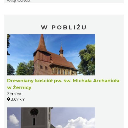
wyjątkowego!
W POBLIŻU
Drewniany kościół pw. św. Michała Archanioła
w Żernicy
Żernica
3.07 km