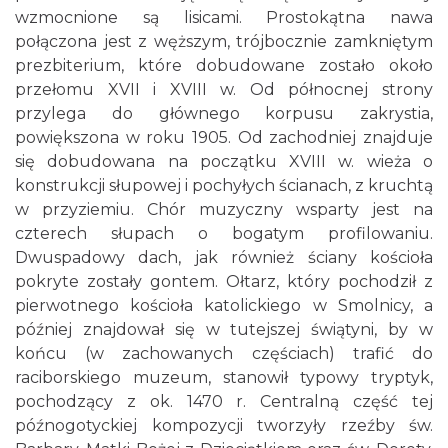
wzmocnione są lisicami. Prostokątna nawa
połączona jest z węższym, trójbocznie zamkniętym
prezbiterium, które dobudowane zostało około
przełomu XVII i XVIII w. Od północnej strony
przylega do głównego korpusu zakrystia,
powiększona w roku 1905. Od zachodniej znajduje
się dobudowana na początku XVIII w. wieża o
konstrukcji słupowej i pochyłych ścianach, z kruchtą
w przyziemiu. Chór muzyczny wsparty jest na
czterech słupach o bogatym profilowaniu.
Dwuspadowy dach, jak również ściany kościoła
pokryte zostały gontem. Ołtarz, który pochodził z
pierwotnego kościoła katolickiego w Smolnicy, a
później znajdował się w tutejszej świątyni, by w
końcu (w zachowanych częściach) trafić do
raciborskiego muzeum, stanowił typowy tryptyk,
pochodzący z ok. 1470 r. Centralną część tej
późnogotyckiej kompozycji tworzyły rzeźby św.