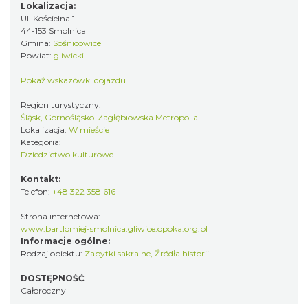
Lokalizacja:
Ul. Kościelna 1
44-153 Smolnica
Gmina:
Sośnicowice
Powiat:
gliwicki
Pokaż wskazówki dojazdu
Region turystyczny:
Śląsk, Górnośląsko-Zagłębiowska Metropolia
Lokalizacja:
W mieście
Kategoria:
Dziedzictwo kulturowe
Kontakt:
Telefon:
+48 322 358 616
Strona internetowa:
www.bartlomiej-smolnica.gliwice.opoka.org.pl
Informacje ogólne:
Rodzaj obiektu:
Zabytki sakralne
,
Źródła historii
DOSTĘPNOŚĆ
Całoroczny