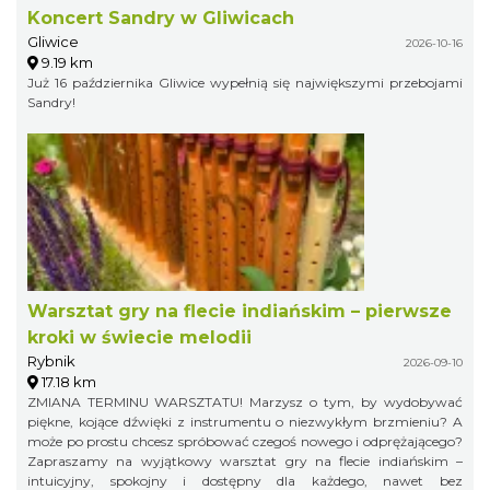
Koncert Sandry w Gliwicach
Gliwice
2026-10-16
9.19 km
Już 16 października Gliwice wypełnią się największymi przebojami
Sandry!
Warsztat gry na flecie indiańskim – pierwsze
kroki w świecie melodii
Rybnik
2026-09-10
17.18 km
ZMIANA TERMINU WARSZTATU! Marzysz o tym, by wydobywać
piękne, kojące dźwięki z instrumentu o niezwykłym brzmieniu? A
może po prostu chcesz spróbować czegoś nowego i odprężającego?
Zapraszamy na wyjątkowy warsztat gry na flecie indiańskim –
intuicyjny, spokojny i dostępny dla każdego, nawet bez