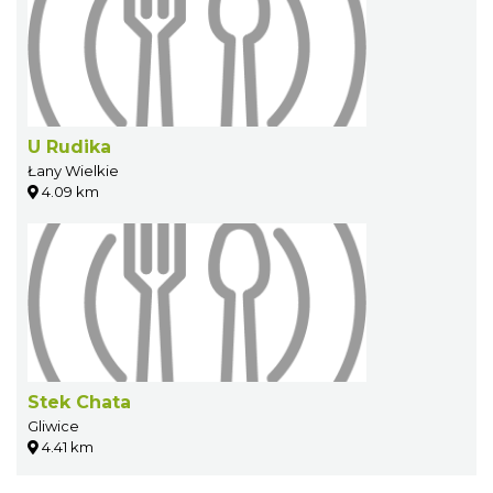
U Rudika
Łany Wielkie
4.09 km
Stek Chata
Gliwice
4.41 km