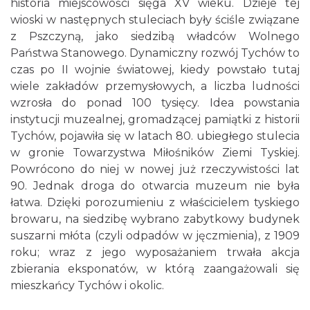
historia miejscowości sięga XV wieku. Dzieje tej
wioski w następnych stuleciach były ściśle związane
z Pszczyną, jako siedzibą władców Wolnego
Państwa Stanowego. Dynamiczny rozwój Tychów to
czas po II wojnie światowej, kiedy powstało tutaj
wiele zakładów przemysłowych, a liczba ludności
wzrosła do ponad 100 tysięcy. Idea powstania
instytucji muzealnej, gromadzącej pamiątki z historii
Tychów, pojawiła się w latach 80. ubiegłego stulecia
w gronie Towarzystwa Miłośników Ziemi Tyskiej.
Powrócono do niej w nowej już rzeczywistości lat
90. Jednak droga do otwarcia muzeum nie była
łatwa. Dzięki porozumieniu z właścicielem tyskiego
browaru, na siedzibę wybrano zabytkowy budynek
suszarni młóta (czyli odpadów w jęczmienia), z 1909
roku; wraz z jego wyposażaniem trwała akcja
zbierania eksponatów, w którą zaangażowali się
mieszkańcy Tychów i okolic.