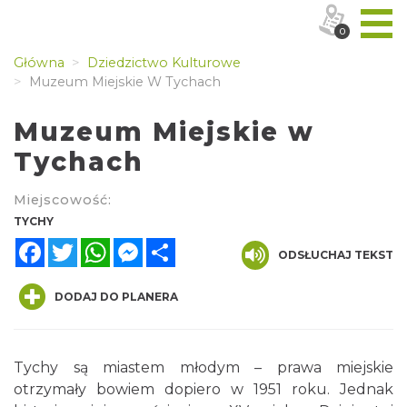
0
Główna
Dziedzictwo Kulturowe
Muzeum Miejskie W Tychach
Muzeum Miejskie w
Tychach
Miejscowość:
TYCHY
Facebook
Twitter
WhatsApp
Messenger
Share
ODSŁUCHAJ TEKST
DODAJ DO PLANERA
Tychy są miastem młodym – prawa miejskie
otrzymały bowiem dopiero w 1951 roku. Jednak