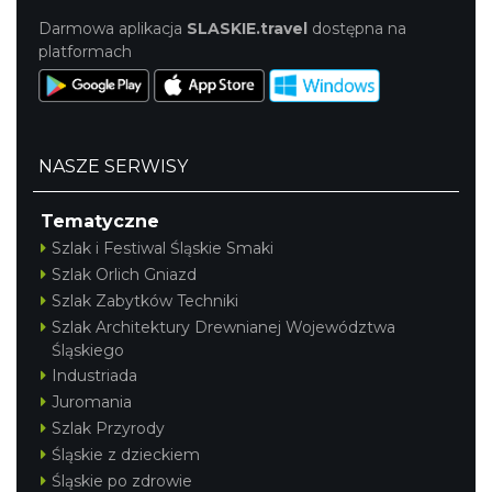
Darmowa aplikacja
SLASKIE.travel
dostępna na
platformach
NASZE SERWISY
Tematyczne
Szlak i Festiwal Śląskie Smaki
Szlak Orlich Gniazd
Szlak Zabytków Techniki
Szlak Architektury Drewnianej Województwa
Śląskiego
Industriada
Juromania
Szlak Przyrody
Śląskie z dzieckiem
Śląskie po zdrowie