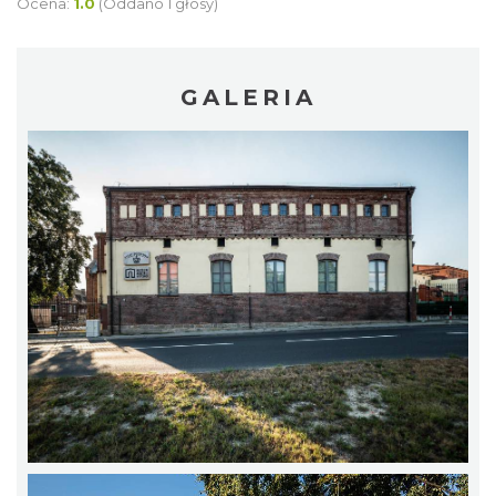
Ocena:
1.0
(Oddano 1 głosy)
GALERIA