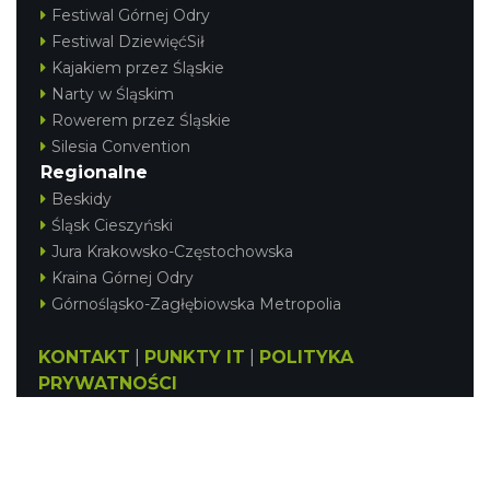
Festiwal Górnej Odry
Festiwal DziewięćSił
Kajakiem przez Śląskie
Narty w Śląskim
Rowerem przez Śląskie
Silesia Convention
Regionalne
Beskidy
Śląsk Cieszyński
Jura Krakowsko-Częstochowska
Kraina Górnej Odry
Górnośląsko-Zagłębiowska Metropolia
KONTAKT
|
PUNKTY IT
|
POLITYKA
PRYWATNOŚCI