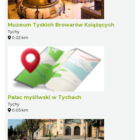
Muzeum Tyskich Browarów Książęcych
Tychy
0.02 km
Pałac myśliwski w Tychach
Tychy
0.05 km