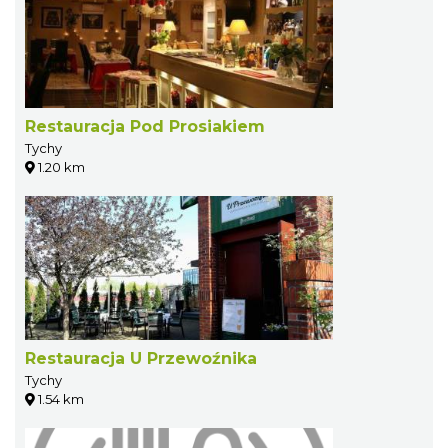
Restauracja Pod Prosiakiem
Tychy
1.20 km
Restauracja U Przewoźnika
Tychy
1.54 km