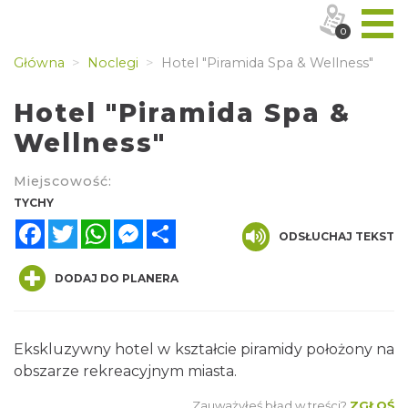
0
Główna
Noclegi
Hotel "Piramida Spa & Wellness"
Hotel "Piramida Spa &
Wellness"
Miejscowość:
TYCHY
Facebook
Twitter
WhatsApp
Messenger
Share
ODSŁUCHAJ TEKST
DODAJ DO PLANERA
Ekskluzywny hotel w kształcie piramidy położony na
obszarze rekreacyjnym miasta.
Zauważyłeś błąd w treści?
ZGŁOŚ