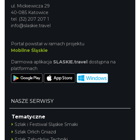
ul. Mickiewicza 29
40-085 Katowice
tel. (32) 207 207 1
info@slaskie.travel
Portal powstał w ramach projektu
Mobilne Śląskie
Darmowa aplikacja
SLASKIE.travel
dostępna na
platformach
NASZE SERWISY
Tematyczne
Szlak i Festiwal Śląskie Smaki
Szlak Orlich Gniazd
Szlak Zabytków Techniki