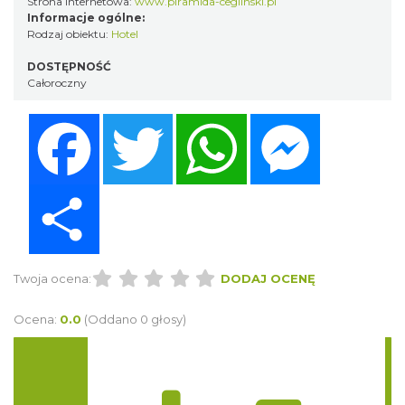
Strona internetowa:
www.piramida-ceglinski.pl
Informacje ogólne:
Rodzaj obiektu:
Hotel
DOSTĘPNOŚĆ
Całoroczny
Facebook
Twitter
WhatsApp
Messenger
Share
Twoja ocena:
DODAJ OCENĘ
Ocena:
0.0
(Oddano 0 głosy)