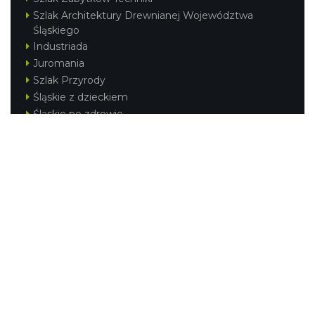
Szlak Architektury Drewnianej Województwa
Śląskiego
Industriada
Juromania
Szlak Przyrody
Śląskie z dzieckiem
Śląskie po zdrowie
Festiwal Górnej Odry
Festiwal DziewięćSił
Kajakiem przez Śląskie
Narty w Śląskim
Rowerem przez Śląskie
Silesia Convention
Regionalne
Beskidy
Śląsk Cieszyński
Jura Krakowsko-Częstochowska
Kraina Górnej Odry