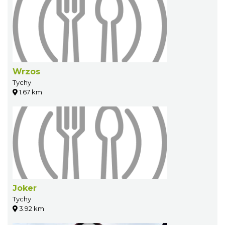
Wrzos
Tychy
1.67 km
Joker
Tychy
3.92 km