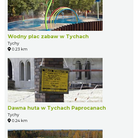
Wodny plac zabaw w Tychach
Tychy
0.23 km
Dawna huta w Tychach Paprocanach
Tychy
0.24 km