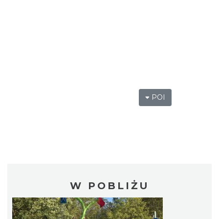
POI
W POBLIŻU