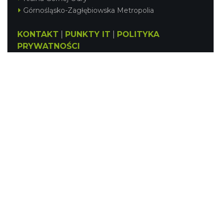
Górnośląsko-Zagłębiowska Metropolia
KONTAKT
|
PUNKTY IT
|
POLITYKA
PRYWATNOŚCI