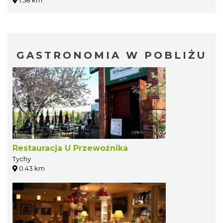
1.58 km
GASTRONOMIA W POBLIŻU
Restauracja U Przewoźnika
Tychy
0.43 km