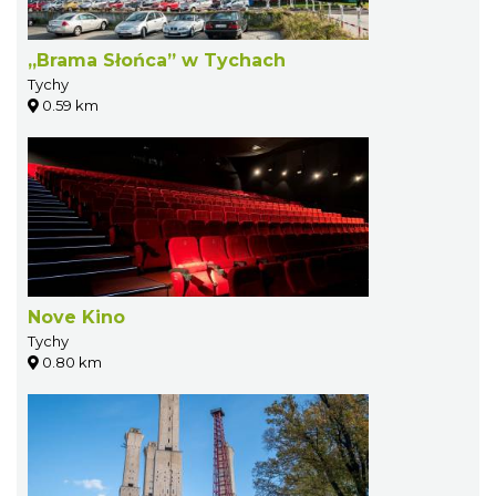
„Brama Słońca” w Tychach
Tychy
0.59 km
Nove Kino
Tychy
0.80 km