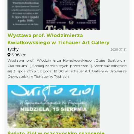
Wystawa prof. Włodzimierza
Kwiatkowskiego w Tichauer Art Gallery
Tychy
2026-07-31
3.96 km
Wystawa prof. Włodzimierza Kwiatkowskiego „Quies Spatiorum
Clausorum” („Spokój zamkniętych przestrzeni”). Wernisaż odbędzie
się 31 lipca 2026 r. o godz. 18:00 w Tichauer Art Gallery w Browarze
Obywatelskim Tichauer w Tychach.
Święto Ziół w pszczyńskim skansenie