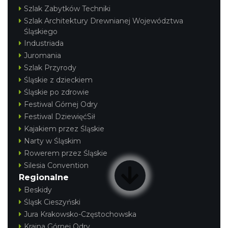
Szlak Zabytków Techniki
Szlak Architektury Drewnianej Województwa
Śląskiego
Industriada
Juromania
Szlak Przyrody
Śląskie z dzieckiem
Śląskie po zdrowie
Festiwal Górnej Odry
Festiwal DziewięćSił
Kajakiem przez Śląskie
Narty w Śląskim
Rowerem przez Śląskie
Silesia Convention
Regionalne
Beskidy
Śląsk Cieszyński
Jura Krakowsko-Częstochowska
Kraina Górnej Odry