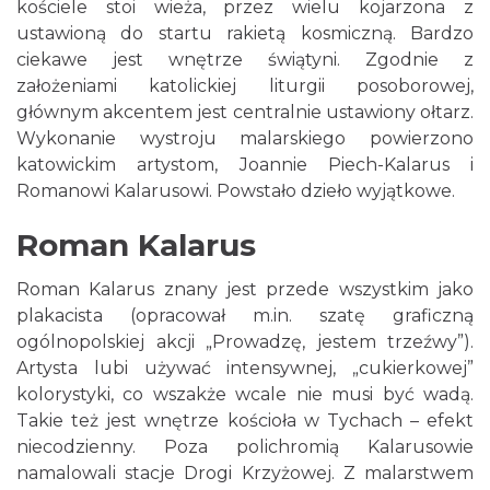
kościele stoi wieża, przez wielu kojarzona z
ustawioną do startu rakietą kosmiczną. Bardzo
ciekawe jest wnętrze świątyni. Zgodnie z
założeniami katolickiej liturgii posoborowej,
głównym akcentem jest centralnie ustawiony ołtarz.
Wykonanie wystroju malarskiego powierzono
katowickim artystom, Joannie Piech-Kalarus i
Romanowi Kalarusowi. Powstało dzieło wyjątkowe.
Roman Kalarus
Roman Kalarus znany jest przede wszystkim jako
plakacista (opracował m.in. szatę graficzną
ogólnopolskiej akcji „Prowadzę, jestem trzeźwy”).
Artysta lubi używać intensywnej, „cukierkowej”
kolorystyki, co wszakże wcale nie musi być wadą.
Takie też jest wnętrze kościoła w Tychach – efekt
niecodzienny. Poza polichromią Kalarusowie
namalowali stacje Drogi Krzyżowej. Z malarstwem