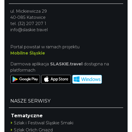
ul. Mickiewicza 29
40-085 Katowice
tel. (32) 207 207 1
info@slaskie.travel
Portal powstał w ramach projektu
Mobilne Śląskie
Darmowa aplikacja
SLASKIE.travel
dostępna na
platformach
NASZE SERWISY
Tematyczne
Szlak i Festiwal Śląskie Smaki
Szlak Orlich Gniazd