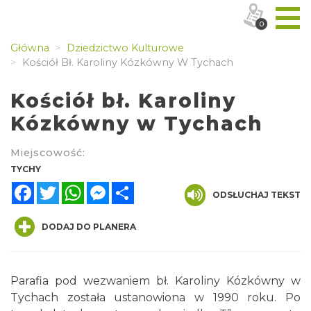
0
Główna
Dziedzictwo Kulturowe
Kościół Bł. Karoliny Kózkówny W Tychach
Kościół bł. Karoliny
Kózkówny w Tychach
Miejscowość:
TYCHY
Facebook
Twitter
WhatsApp
Messenger
Share
ODSŁUCHAJ TEKST
DODAJ DO PLANERA
Parafia pod wezwaniem bł. Karoliny Kózkówny w
Tychach została ustanowiona w 1990 roku. Po