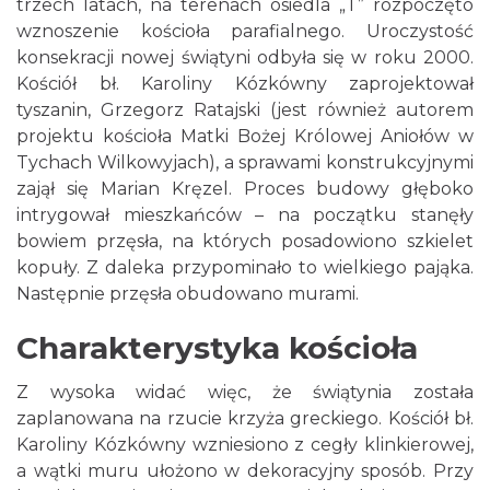
trzech latach, na terenach osiedla „T” rozpoczęto
wznoszenie kościoła parafialnego. Uroczystość
konsekracji nowej świątyni odbyła się w roku 2000.
Kościół bł. Karoliny Kózkówny zaprojektował
tyszanin, Grzegorz Ratajski (jest również autorem
projektu kościoła Matki Bożej Królowej Aniołów w
Tychach Wilkowyjach), a sprawami konstrukcyjnymi
zajął się Marian Kręzel. Proces budowy głęboko
intrygował mieszkańców – na początku stanęły
bowiem przęsła, na których posadowiono szkielet
kopuły. Z daleka przypominało to wielkiego pająka.
Następnie przęsła obudowano murami.
Charakterystyka kościoła
Z wysoka widać więc, że świątynia została
zaplanowana na rzucie krzyża greckiego. Kościół bł.
Karoliny Kózkówny wzniesiono z cegły klinkierowej,
a wątki muru ułożono w dekoracyjny sposób. Przy