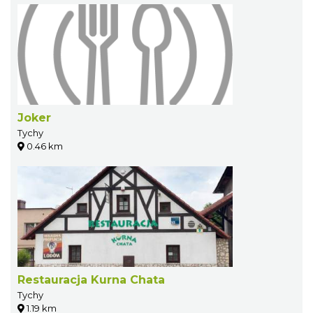
Joker
Tychy
0.46 km
Restauracja Kurna Chata
Tychy
1.19 km