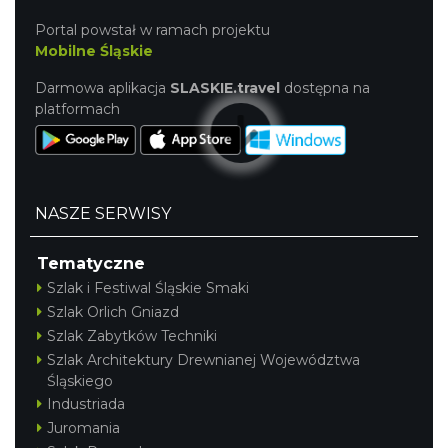
Portal powstał w ramach projektu
Mobilne Śląskie
Darmowa aplikacja
SLASKIE.travel
dostępna na
platformach
NASZE SERWISY
Tematyczne
Szlak i Festiwal Śląskie Smaki
Szlak Orlich Gniazd
Szlak Zabytków Techniki
Szlak Architektury Drewnianej Województwa
Śląskiego
Industriada
Juromania