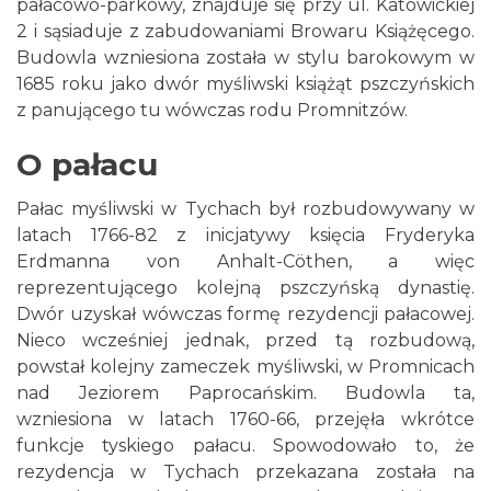
pałacowo-parkowy, znajduje się przy ul. Katowickiej
2 i sąsiaduje z zabudowaniami Browaru Książęcego.
Budowla wzniesiona została w stylu barokowym w
1685 roku jako dwór myśliwski książąt pszczyńskich
z panującego tu wówczas rodu Promnitzów.
O pałacu
Pałac myśliwski w Tychach był rozbudowywany w
latach 1766-82 z inicjatywy księcia Fryderyka
Erdmanna von Anhalt-Cöthen, a więc
reprezentującego kolejną pszczyńską dynastię.
Dwór uzyskał wówczas formę rezydencji pałacowej.
Nieco wcześniej jednak, przed tą rozbudową,
powstał kolejny zameczek myśliwski, w Promnicach
nad Jeziorem Paprocańskim. Budowla ta,
wzniesiona w latach 1760-66, przejęła wkrótce
funkcje tyskiego pałacu. Spowodowało to, że
rezydencja w Tychach przekazana została na