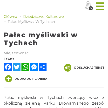
0
Główna
Dziedzictwo Kulturowe
Pałac Myśliwski W Tychach
Pałac myśliwski w
Tychach
Miejscowość:
TYCHY
Facebook
Twitter
WhatsApp
Messenger
Share
ODSŁUCHAJ TEKST
DODAJ DO PLANERA
Pałac myśliwski w Tychach tworzący wraz z
okoliczną zielenią Parku Browarnianego zespół