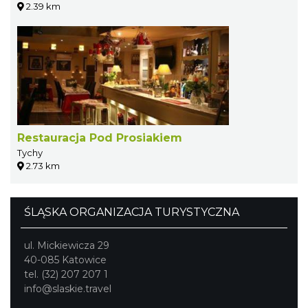
2.39 km
Restauracja Pod Prosiakiem
Tychy
2.73 km
ŚLĄSKA ORGANIZACJA TURYSTYCZNA
ul. Mickiewicza 29
40-085 Katowice
tel. (32) 207 207 1
info@slaskie.travel