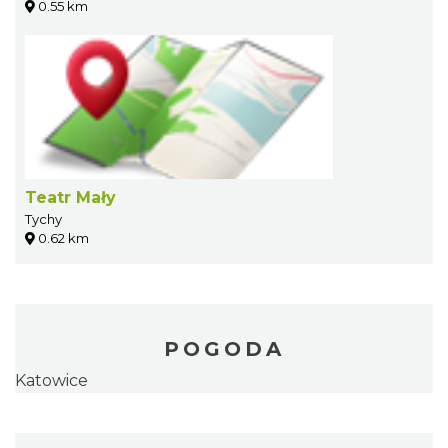
0.55 km
Teatr Mały
Tychy
0.62 km
POGODA
Katowice