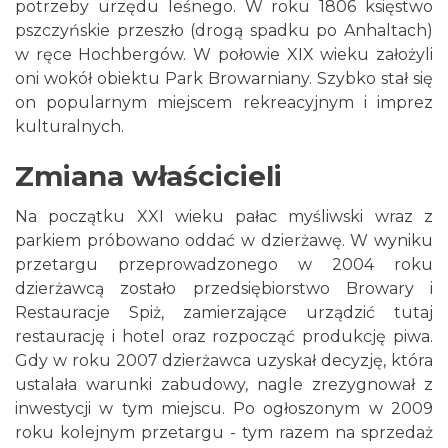
potrzeby urzędu leśnego. W roku 1806 księstwo
pszczyńskie przeszło (drogą spadku po Anhaltach)
w ręce Hochbergów. W połowie XIX wieku założyli
oni wokół obiektu Park Browarniany. Szybko stał się
on popularnym miejscem rekreacyjnym i imprez
kulturalnych.
Zmiana właścicieli
Na początku XXI wieku pałac myśliwski wraz z
parkiem próbowano oddać w dzierżawę. W wyniku
przetargu przeprowadzonego w 2004 roku
dzierżawcą zostało przedsiębiorstwo Browary i
Restauracje Spiż, zamierzające urządzić tutaj
restaurację i hotel oraz rozpocząć produkcję piwa.
Gdy w roku 2007 dzierżawca uzyskał decyzję, która
ustalała warunki zabudowy, nagle zrezygnował z
inwestycji w tym miejscu. Po ogłoszonym w 2009
roku kolejnym przetargu - tym razem na sprzedaż