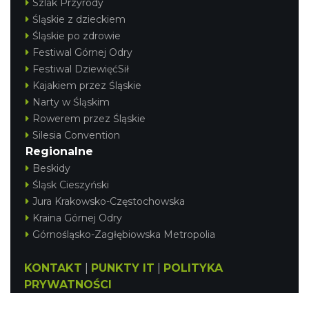
Szlak Przyrody
Śląskie z dzieckiem
Śląskie po zdrowie
Festiwal Górnej Odry
Festiwal DziewięćSił
Kajakiem przez Śląskie
Narty w Śląskim
Rowerem przez Śląskie
Silesia Convention
Regionalne
Beskidy
Śląsk Cieszyński
Jura Krakowsko-Częstochowska
Kraina Górnej Odry
Górnośląsko-Zagłębiowska Metropolia
KONTAKT
|
PUNKTY IT
|
POLITYKA
PRYWATNOŚCI