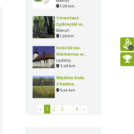
Kultury
Bieruń
1.09 km
Cmentarz
żydowski w
Bieruniu
Bieruń
1.26 km
Starym
Kościół św.
0
Klemensa w
Lędzinach
Lędziny
3.49 km
Błędów koło
Chełma
Śląskiego
5.44 km
«
1
2
3
…
6
»