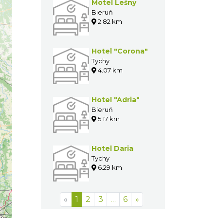
Motel Leśny
Bieruń
2.82 km
Hotel "Corona"
Tychy
4.07 km
Hotel "Adria"
Bieruń
5.17 km
Hotel Daria
Tychy
6.29 km
«
1
2
3
…
6
»