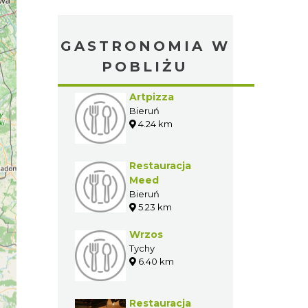
GASTRONOMIA W
POBLIŻU
Artpizza
Bieruń
4.24 km
Restauracja
Meed
Bieruń
5.23 km
Wrzos
Tychy
6.40 km
Restauracja