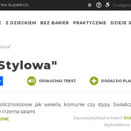
TWA ŚLĄSKIEGO
Dostępn
E
Z DZIECKIEM
BEZ BARIER
PRAKTYCZNIE
DZIEJE S
ylowa"
"Stylowa"
App
ssenger
Share
ODSŁUCHAJ TEKST
DODAJ DO PLA
licznościowe jak wesela, komunie czy stypy. Świad
 trzema salami.
Zauważyłeś błąd w treści?
ZG
CENĘ
Wyświetlenia