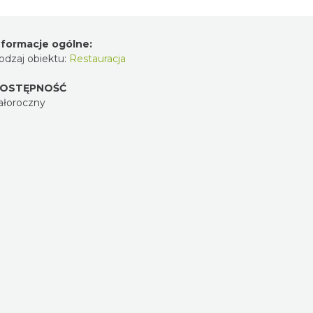
nformacje ogólne:
odzaj obiektu:
Restauracja
OSTĘPNOŚĆ
ałoroczny