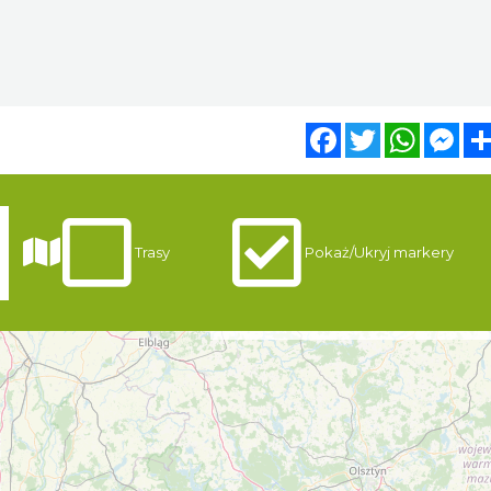
Facebook
Twitter
WhatsA
Mes
Trasy
Pokaż/Ukryj markery