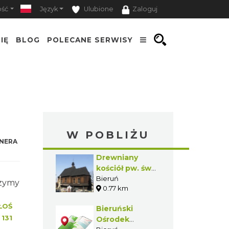
ość
Język
Ulubione
Zaloguj
IĘ
BLOG
POLECANE SERWISY
W POBLIŻU
NERA
Drewniany
kościół pw. św.
Walentego w
Bieruń
czymy
0.77 km
Bieruniu
Starym
ŁOŚ
Bieruński
:
131
Ośrodek