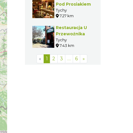
Pod Prosiakiem
Tychy
7.27 km
Restauracja U
Przewoźnika
Tychy
7.43 km
«
1
2
3
…
6
»