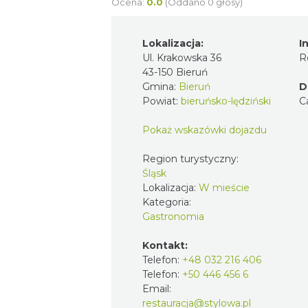
Ocena:
0.0
(Oddano 0 głosy)
Lokalizacja:
I
Ul. Krakowska 36
R
43-150 Bieruń
Gmina:
Bieruń
D
Powiat:
bieruńsko-lędziński
C
Pokaż wskazówki dojazdu
Region turystyczny:
Śląsk
Lokalizacja:
W mieście
Kategoria:
Gastronomia
Kontakt:
Telefon:
+48 032 216 406
Telefon:
+50 446 456 6
Email:
restauracja@stylowa.pl