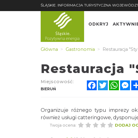
ŚLĄSKIE. INFORMACJA TURYSTYCZNA WOJEWÓDZ
ODKRYJ
AKTYWNI
Główna
Gastronomia
Restauracja "St
Restauracja 
Miejscowość:
Facebook
Twitter
Whats
Me
BIERUŃ
Organizuje różnego typu imprezy oko
również usługi catteringowe, dysponuje
Twoja ocena:
DODAJ O