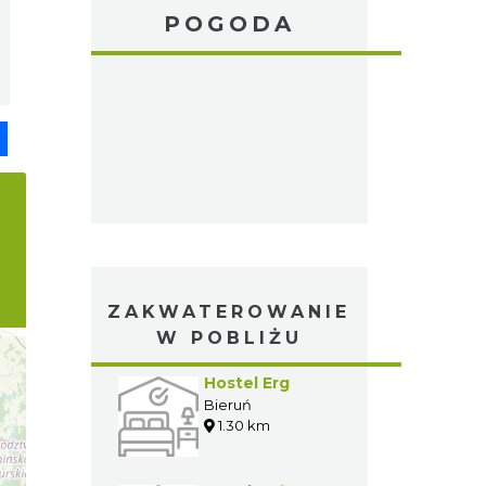
POGODA
pp
senger
Share
ZAKWATEROWANIE
W POBLIŻU
Hostel Erg
Bieruń
1.30 km