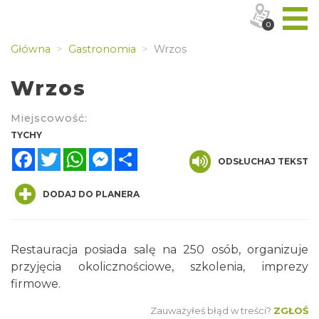
0
Główna
Gastronomia
Wrzos
Wrzos
Miejscowość:
TYCHY
Facebook
Twitter
WhatsApp
Messenger
Share
ODSŁUCHAJ TEKST
DODAJ DO PLANERA
Restauracja posiada salę na 250 osób, organizuje
przyjęcia okolicznościowe, szkolenia, imprezy
firmowe.
Zauważyłeś błąd w treści?
ZGŁOŚ