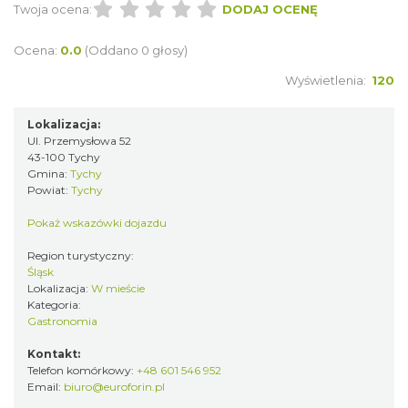
Twoja ocena:
DODAJ OCENĘ
Ocena:
0.0
(Oddano 0 głosy)
Wyświetlenia:
120
Lokalizacja:
Ul. Przemysłowa 52
43-100 Tychy
Gmina:
Tychy
Powiat:
Tychy
Pokaż wskazówki dojazdu
Region turystyczny:
Śląsk
Lokalizacja:
W mieście
Kategoria:
Gastronomia
Kontakt:
Telefon komórkowy:
+48 601 546 952
Email:
biuro@euroforin.pl