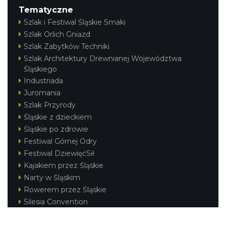
Tematyczne
Szlak i Festiwal Śląskie Smaki
Szlak Orlich Gniazd
Szlak Zabytków Techniki
Szlak Architektury Drewnianej Województwa
Śląskiego
Industriada
Juromania
Szlak Przyrody
Śląskie z dzieckiem
Śląskie po zdrowie
Festiwal Górnej Odry
Festiwal DziewięćSił
Kajakiem przez Śląskie
Narty w Śląskim
Rowerem przez Śląskie
Silesia Convention
Regionalne