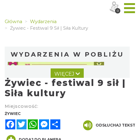
0
Główna
Wydarzenia
Żywiec - Festiwal 9 Sił | Siła Kultury
WYDARZENIA W POBLIŻU
WIĘCEJ
Żywiec - festiwal 9 sił |
Siła kultury
Miejscowość:
II Beskidzkie Święto Ziół
ŻYWIEC
Cięcina
Facebook
Twitter
WhatsApp
Messenger
Share
9.81 km
ODSŁUCHAJ TEKST
2026-08-09
DODAJ DO PLANERA