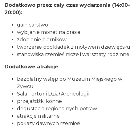
18.26 km
2026-06-29
Dodatkowo przez cały czas wydarzenia (14:00–
20:00):
garncarstwo
wybijanie monet na prasie
zdobienie pierników
tworzenie podkładek z motywem dziewięćsiłu
stanowiska rzemieślnicze i warsztaty rodzinne
Spotkanie z Utopcem na Bajkowym Szlaku
Dodatkowe atrakcje
Brenna
18.49 km
2026-08-21
bezpłatny wstęp do Muzeum Miejskiego w
Żywcu
Sala Tortur i Dział Archeologii
przejażdżki konne
degustacja regionalnych potraw
atrakcje militarne
pokazy dawnych rzemiosł
XXXVI Dożynki Ekumeniczne - barwny