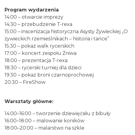
Program wydarzenia
14:00 – otwarcie imprezy
14:30 – przebudzenie T-rexa
15:00 – inscenizacja historyczna Asysty Żywieckiej „O
żywieckich rzemieślnikach – historia i tańce”
15:30 – pokaz walk rycerskich
Warsztaty edukacyjne dla dzieci - owady i
17:00 – koncert zespołu Żniwa
spółka
18:00 – prezentacja T-rexa
Szczyrk
18:30 – rycerski turniej dla dzieci
13.13 km
2026-08-22
19:30 – pokaz broni czarnoprochowej
20:30 – FireShow
Warsztaty główne:
14:00–16:00 – tworzenie dziewięćsiłu z bibuły
16:00–18:00 – malowanie koników
Dotknij Tradycji - lato w Gminie Brenna
18:00–20:00 – malarstwo na szkle
Brenna