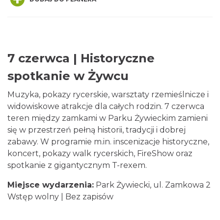
7 czerwca | Historyczne
Kino Plenerowe na Hali Skrzyczeńskiej
spotkanie w Żywcu
Szczyrk
10.85 km
2026-08-08
Muzyka, pokazy rycerskie, warsztaty rzemieślnicze i
widowiskowe atrakcje dla całych rodzin. 7 czerwca
teren między zamkami w Parku Żywieckim zamieni
się w przestrzeń pełną historii, tradycji i dobrej
zabawy. W programie m.in. inscenizacje historyczne,
koncert, pokazy walk rycerskich, FireShow oraz
spotkanie z gigantycznym T-rexem.
Miejsce wydarzenia:
Kino Plenerowe na Hali Skrzyczeńskiej
Park Żywiecki, ul. Zamkowa 2
Szczyrk
Wstęp wolny | Bez zapisów
10.85 km
2026-08-15