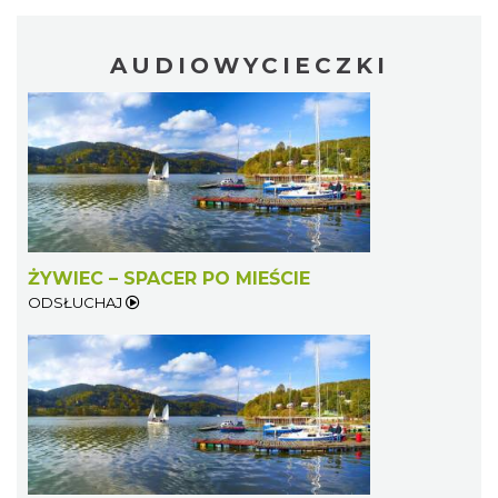
AUDIOWYCIECZKI
Wystawa plenerowa "Z archiwum Z.
Pamiątki rodzinne Polaków z Zaolzia"
Wisła
22.15 km
2026-07-27
ŻYWIEC – SPACER PO MIEŚCIE
ODSŁUCHAJ
Koncert orkiestry dętej „Echo Adwentu”
Wisła