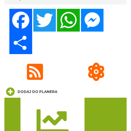
Facebook
Twitter
WhatsApp
Messenger
Festiwal Zderzenia Gatunków & Moto
Granda 2026
Share
Brenna
18.93 km
2026-08-07
DODAJ DO PLANERA
Sierpniowe zwiedzanie Dworku
Myśliwskiego
Brenna
Trasa
20.44 km
2026-08-11