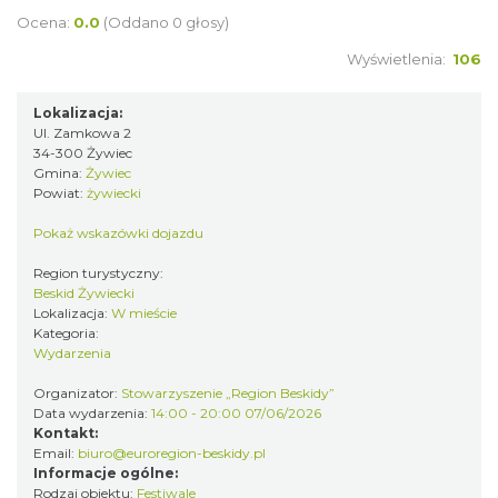
Ocena:
0.0
(Oddano 0 głosy)
Święto Zielin - Koncert zespołu "Trzy
Struny"
Wyświetlenia:
106
Brenna
18.93 km
2026-08-14
Lokalizacja:
Ul. Zamkowa 2
34-300 Żywiec
Gmina:
Żywiec
Powiat:
żywiecki
Pokaż wskazówki dojazdu
Region turystyczny:
Beskid Żywiecki
Święto Zielin - wykład i warsztaty: bukiety
Lokalizacja:
W mieście
Kategoria:
na Zielną
Wydarzenia
Brenna
18.93 km
2026-08-14
Organizator:
Stowarzyszenie „Region Beskidy”
Data wydarzenia:
14:00 - 20:00 07/06/2026
Kontakt:
Email:
biuro@euroregion-beskidy.pl
Informacje ogólne:
Rodzaj obiektu:
Festiwale