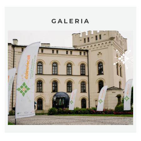
GALERIA
Puchar Złotego Gronia
Istebna
21.67 km
2026-08-23
Plener malarski
Wisła
22.15 km
2026-08-11