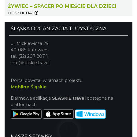
22.30 km
2026-08-09
ŻYWIEC – SPACER PO MIEŚCIE DLA DZIECI
ODSŁUCHAJ
ŚLĄSKA ORGANIZACJA TURYSTYCZNA
ul. Mickiewicza 29
40-085 Katowice
tel. (32) 207 207 1
Pokazy tradycji - wyrób masła i sera w
info@slaskie.travel
Muzeum Beskidzkim
Wisła
Portal powstał w ramach projektu
22.31 km
2026-08-19
Mobilne Śląskie
Darmowa aplikacja
SLASKIE.travel
dostępna na
platformach
NASZE SERWISY