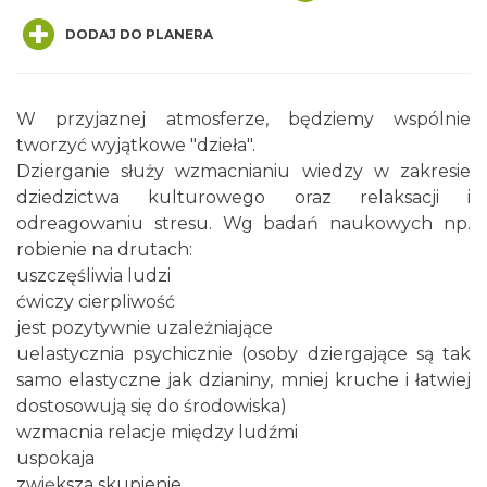
DODAJ DO PLANERA
W przyjaznej atmosferze, będziemy wspólnie
tworzyć wyjątkowe "dzieła".
Dzierganie służy wzmacnianiu wiedzy w zakresie
Spotkanie miłośników numizmatów
dziedzictwa kulturowego oraz relaksacji i
Rybnik
odreagowaniu stresu. Wg badań naukowych np.
0.00 km
2026-08-08
robienie na drutach:
uszczęśliwia ludzi
ćwiczy cierpliwość
jest pozytywnie uzależniające
uelastycznia psychicznie (osoby dziergające są tak
samo elastyczne jak dzianiny, mniej kruche i łatwiej
dostosowują się do środowiska)
wzmacnia relacje między ludźmi
Wakacyjne Warsztaty Malarskie "Rybnik -
uspokaja
miasto zieleni"
zwiększa skupienie
Rybnik