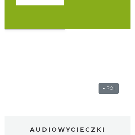
Święto Ziół w pszczyńskim skansenie
Pszczyna
28.63 km
2026-08-15
POI
AUDIOWYCIECZKI