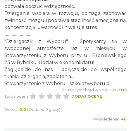
0.00 km
2026-08-22
pozwala poczuć wdzięczność.
Dzierganie wspiera w rozwoju, pomaga zachować
zwinność mózgu i poprawia stabilność emocjonalną,
koncentrację, uważność i niweluje stres.
...............................
"Dziergaczki z Wyboru" - Spotykamy się w
swobodnej atmosferze raz w miesiącu w
Stowarzyszeniu z Wyboru przy ul. Broniewskiego
Coś z niczego - organizery z tektury, z
23 w Rybniku. Udział w ekonomii daru!
makramy...
Zaglądajcie do nas i dołączajcie do wspólnego
Rybnik
tkania, dziergania, zaplatania...
0.00 km
2026-08-19
Stowarzyszenie z Wyboru -
szkolazwyboru.pl
Zauważyłeś błąd w treści?
ZGŁOŚ
Twoja ocena:
DODAJ OCENĘ
Ocena:
0.0
(Oddano 0 głosy)
Wyświetlenia:
46