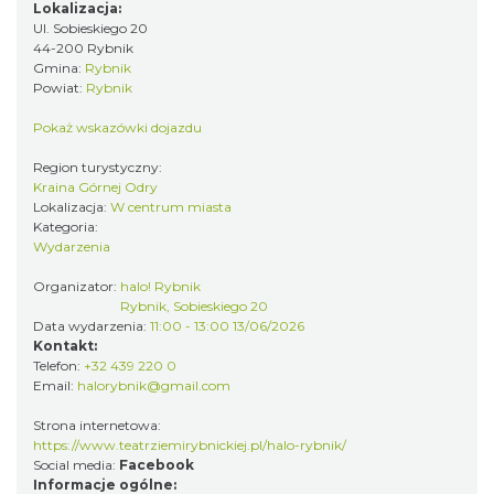
Lokalizacja:
DNI OTWARTE w teatrze NA PÓŁ i teatrze
Ul. Sobieskiego 20
POWROTÓW || REKRUTACJA NA SEZON
44-200 Rybnik
Rybnik
Gmina:
Rybnik
26/27
Powiat:
Rybnik
0.00 km
2026-08-29
Pokaż wskazówki dojazdu
Region turystyczny:
Kraina Górnej Odry
Lokalizacja:
W centrum miasta
Kategoria:
Wydarzenia
Organizator:
halo! Rybnik
XXVI Powiatowy Rajd Rowerowy
Rybnik, Sobieskiego 20
Wodzisław Śląski
Data wydarzenia:
11:00 - 13:00 13/06/2026
11.19 km
2026-08-30
Kontakt:
Telefon:
+32 439 220 0
Email:
halorybnik@gmail.com
Strona internetowa:
https://www.teatrziemirybnickiej.pl/halo-rybnik/
Social media:
Facebook
Informacje ogólne: