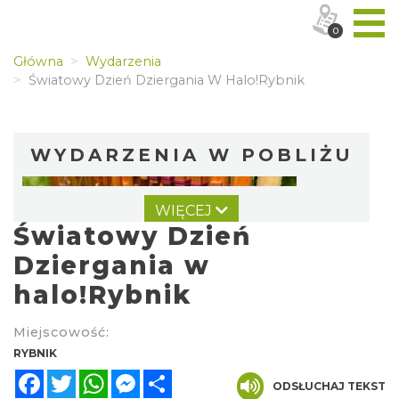
0
Główna
Wydarzenia
Światowy Dzień Dziergania W Halo!Rybnik
WYDARZENIA W POBLIŻU
WIĘCEJ
Światowy Dzień
Dziergania w
halo!Rybnik
Warsztat gry na flecie indiańskim –
Miejscowość:
pierwsze kroki w świecie melodii
RYBNIK
Rybnik
Facebook
Twitter
WhatsApp
Messenger
Share
0.00 km
2026-09-10
ODSŁUCHAJ TEKST