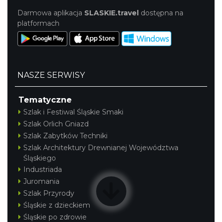
Darmowa aplikacja
SLASKIE.travel
dostępna na
platformach
NASZE SERWISY
Tematyczne
Szlak i Festiwal Śląskie Smaki
Szlak Orlich Gniazd
Szlak Zabytków Techniki
Szlak Architektury Drewnianej Województwa
Śląskiego
Industriada
Juromania
Szlak Przyrody
Śląskie z dzieckiem
Śląskie po zdrowie