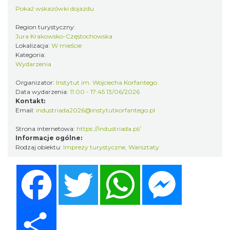
Pokaż wskazówki dojazdu
Region turystyczny:
Jura Krakowsko-Częstochowska
Lokalizacja:
W mieście
Kategoria:
Juromania na Górze Zborów 19.09.2026
Wydarzenia
(sobota)
Podlesice
Organizator:
Instytut im. Wojciecha Korfantego
10.93 km
2026-09-19
Data wydarzenia:
11:00 - 17:45 13/06/2026
Kontakt:
Email:
industriada2026@instytutkorfantego.pl
Strona internetowa:
https://industriada.pl/
Informacje ogólne:
Rodzaj obiektu:
Imprezy turystyczne
,
Warsztaty
Facebook
Twitter
WhatsApp
Messenger
Juromania na Górze Zborów 20.09.2026
(niedziela)
Share
Podlesice
10.93 km
2026-09-20