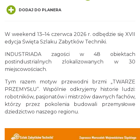
DODAJ DO PLANERA
W weekend 13–14 czerwca 2026 r. odbędzie się XVII
edycja Święta Szlaku Zabytków Techniki.
Dożynki Powiatowo-Gminne w Żarkach
INDUSTRIADA zagości w 48 obiektach
2026
postindustrialnych zlokalizowanych w 30
Żarki
miejscowościach.
0.48 km
2026-08-29
Tym razem motyw przewodni brzmi „TWARZE
PRZEMYSŁU”. Wspólnie odkryjemy historie ludzi:
robotników, pasjonatów i mistrzów dawnych fachów,
którzy przez pokolenia budowali przemysłowe
dziedzictwo naszego regionu.
XIII Myszkowska Ósemka 2026 – bieg