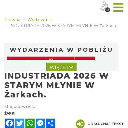
0
Główna
Wydarzenia
INDUSTRIADA 2026 W STARYM MŁYNIE W Żarkach.
WYDARZENIA W POBLIŻU
WIĘCEJ
INDUSTRIADA 2026 W
STARYM MŁYNIE W
Żarkach.
Juromania w Gminie Żarki: 18.09.2026
Miejscowość:
(piątek)
ŻARKI
Żarki
Facebook
Twitter
WhatsApp
Messenger
Share
0.00 km
2026-09-18
ODSŁUCHAJ TEKST