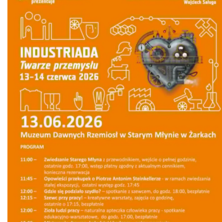
uliczny w Myszkowie na dystansie 8 km
Myszków
4.96 km
2026-09-06
Żarki-Letnisko
6.36 km
2026-08-09
Żarki-Letnisko