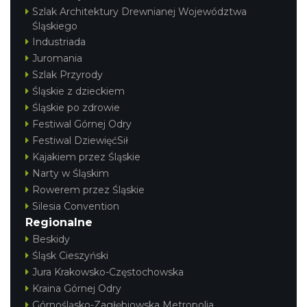
Ogrodzieniec
Szlak Architektury Drewnianej Województwa
Podzamcze
Śląskiego
20.81 km
2026-08-15
Industriada
Juromania
Szlak Przyrody
Śląskie z dzieckiem
Śląskie po zdrowie
Festiwal Górnej Odry
Festiwal DziewięćSił
Kajakiem przez Śląskie
DISCO-OGRO FESTIWAL przy Zamku
Narty w Śląskim
Ogrodzieniec
Rowerem przez Śląskie
Podzamcze
20.81 km
2026-08-28
Silesia Convention
Regionalne
Beskidy
Śląsk Cieszyński
Jura Krakowsko-Częstochowska
Kraina Górnej Odry
Górnośląsko-Zagłębiowska Metropolia