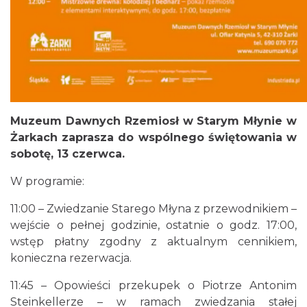
6.36 km
2026-08-16
Muzeum Dawnych Rzemiosł w Starym Młynie w
Żarkach zaprasza do wspólnego świętowania w
Juromania w Złotym Potoku: 18.09.2026
sobotę, 13 czerwca.
(piątek)
Złoty Potok
W programie:
8.61 km
2026-09-18
11:00 – Zwiedzanie Starego Młyna z przewodnikiem –
wejście o pełnej godzinie, ostatnie o godz. 17:00,
wstęp płatny zgodny z aktualnym cennikiem,
konieczna rezerwacja.
11:45 – Opowieści przekupek o Piotrze Antonim
Steinkellerze – w ramach zwiedzania stałej