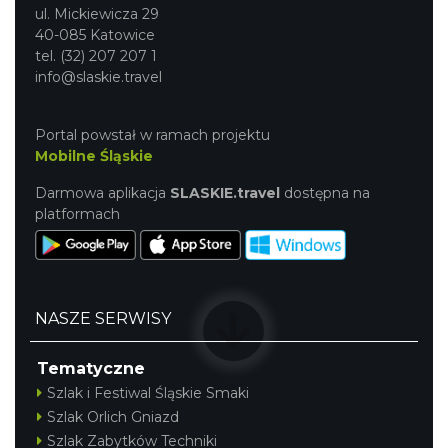
ul. Mickiewicza 29
40-085 Katowice
tel. (32) 207 207 1
info@slaskie.travel
Portal powstał w ramach projektu
Mobilne Śląskie
AEROPIKNIK - BALONIADA na Zamku
Darmowa aplikacja
SLASKIE.travel
dostępna na
Ogrodzieniec
platformach
Podzamcze
20.81 km
2026-08-08
NASZE SERWISY
Tematyczne
Szlak i Festiwal Śląskie Smaki
Szlak Orlich Gniazd
Pokazy walk rycerskich przy Zamku
Szlak Zabytków Techniki