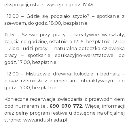
Juromania w Złotym Potoku: 19.09.2026
ekspozycji, ostatni występ o godz. 17:45.
(sobota)
Złoty Potok
12:00 – Gdzie się podziało szydło? – spotkanie z
8.61 km
2026-09-19
szewcem, do godz. 18:00, bezpłatnie.
12:15 – Szewc przy pracy! – kreatywne warsztaty,
zajęcia co godzinę, ostatnie o 17:15, bezpłatnie. 12:00
– Zioła ludzi pracy – naturalna apteczka człowieka
pracy – spotkanie edukacyjno-warsztatowe, do
godz. 17:00, bezpłatnie.
12:00 – Mistrzowie drewna: kołodziej i bednarz –
Juromania w Złotym Potoku: 20.09.2026
pokaz rzemiosła z elementami interaktywnymi, do
(niedziela)
godz. 17:00, bezpłatnie.
Złoty Potok
9.64 km
2026-09-20
Konieczna rezerwacja zwiedzania z przewodnikiem
pod numerem tel.
690 070 772.
Więcej informacji
oraz pełny program festiwalu dostępne na oficjalnej
stronie:
www.industriada.pl
.