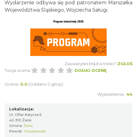
Wydarzenie odbywa się pod patronatem Marszałka
Województwa Śląskiego, Wojciecha Saługi.
Gminne Dożynki w Zdowie
Zdów
10.17 km
2026-08-15
Zauważyłeś błąd w treści?
ZGŁOŚ
Twoja ocena:
DODAJ OCENĘ
Ocena:
0.0
(Oddano 0 głosy)
Juromania na Górze Zborów 18.09.2026
Wyświetlenia:
44
(piątek)
Podlesice
Lokalizacja:
10.93 km
2026-09-18
Ul. Ofiar Katynia 5
42-310 Żarki
Gmina:
Żarki
Powiat:
myszkowski