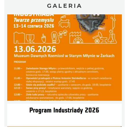
GALERIA
Metal vs Core Zawiercie 2026
Zawiercie
13.23 km
2026-09-05
Juromania na Zamku Olsztyn: 19.09.2026
(sobota)
Olsztyn
13.73 km
2026-09-19