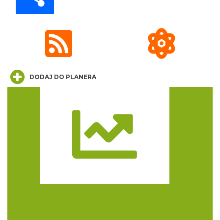
DODAJ DO PLANERA
Festiwal Biegowy JuraRun 2026. Wielkie
bieganie wraca na Jurę!
11.67 km
2026-10-02
Trasa
Juromania z Grupą Jurajską GOPR
19.09.2026 (sobota)