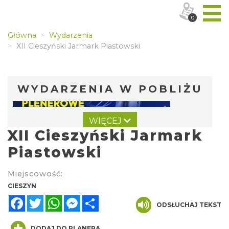
0
Główna
Wydarzenia
XII Cieszyński Jarmark Piastowski
WYDARZENIA W POBLIŻU
WIĘCEJ
XII Cieszyński Jarmark
Piastowski
Miejscowość:
Cieszyn
CIESZYN
0.00 km
2026-08-14
Facebook
Twitter
WhatsApp
Messenger
Share
ODSŁUCHAJ TEKST
DODAJ DO PLANERA