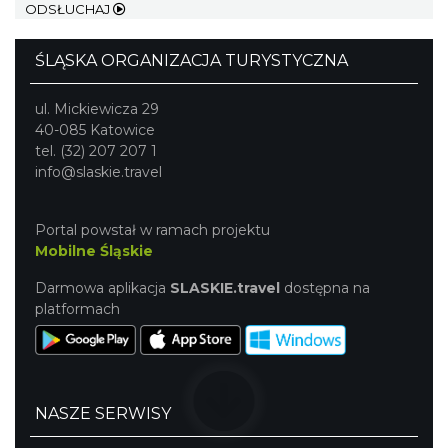
ODSŁUCHAJ
ŚLĄSKA ORGANIZACJA TURYSTYCZNA
ul. Mickiewicza 29
Ślad. Litera. Piksel. Wystawa z okazji 30-
40-085 Katowice
lecia Muzeum Drukarstwa w Cieszynie
tel. (32) 207 207 1
Cieszyn
info@slaskie.travel
0.34 km
2026-07-01
Portal powstał w ramach projektu
Mobilne Śląskie
Darmowa aplikacja
SLASKIE.travel
dostępna na
platformach
Cieszyn
0.43 km
2026-08-14
NASZE SERWISY