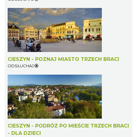
Cieszyn
0.32 km
2026-08-08
CIESZYN - POZNAJ MIASTO TRZECH BRACI
ODSŁUCHAJ
Patroni cieszyńskich ulic - wystawa
Cieszyn
0.32 km
2026-07-03
CIESZYN - PODRÓŻ PO MIEŚCIE TRZECH BRACI
- DLA DZIECI