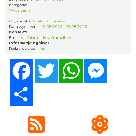
Kategoria:
Wystawa: Z ONDRASZKIEM PRZEZ DEKADY
Wydarzenia
60-lecie Turystycznego Klubu Kolarskiego
Cieszyn
Organizator:
Strefa Jarmarków
PTTK "Ondraszek"
Data wydarzenia:
01/08/2026 - 02/08/2026
0.06 km
2026-05-27
Kontakt:
Email:
strefajarmarkow@gmail.com
Informacje ogólne:
Rodzaj obiektu:
Inne
Facebook
Twitter
WhatsApp
Messenger
Share
INTERPRETACJE "Miesiofoto" - wernisaż
wystawy zdjęć miesiąca Cieszyńskiego
Cieszyn
Towarzystwa Fotograficznego
0.06 km
2026-08-07