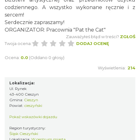
codziennego. A wszystko wykonane ręcznie i z
sercem!
Cieszyn
Serdecznie zapraszamy!
0.05 km
2026-08-23
ORGANIZATOR: Pracownia "Pat the Cat"
Zauważyłeś błąd w treści?
ZGŁOŚ
Twoja ocena:
DODAJ OCENĘ
Ocena:
0.0
(Oddano 0 głosy)
Wyświetlenia:
214
Cieszyn
Lokalizacja:
0.05 km
2026-08-30
Ul. Rynek
43-400 Cieszyn
Gmina:
Cieszyn
Powiat:
cieszyński
Pokaż wskazówki dojazdu
Region turystyczny:
Śląsk Cieszyński
Lokalizacja:
W centrum miasta