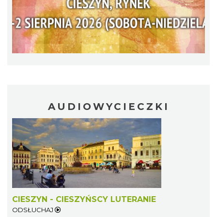
„Daniec kontra Kryszak”
Cieszyn
0.24 km
2026-11-08
AUDIOWYCIECZKI
Koncert KARUZELA GNA
Cieszyn
0.24 km
2026-09-20
CIESZYN - CIESZYŃSCY LUTERANIE
ODSŁUCHAJ