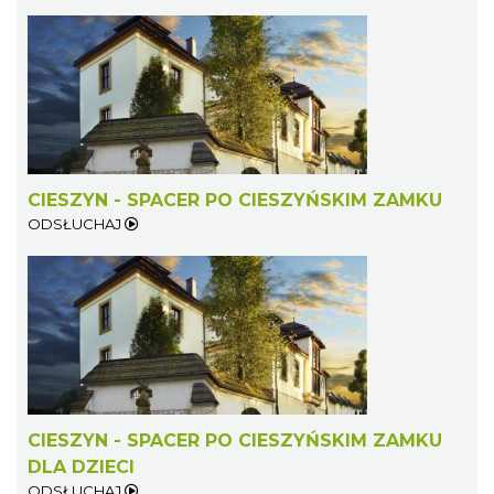
Mozaika Folkloru II – Spotkanie trzech
kultur
Cieszyn
0.24 km
2026-09-12
CIESZYN - SPACER PO CIESZYŃSKIM ZAMKU
ODSŁUCHAJ
LOVE SONGS-historie miłosne zapisane w
muzyce
Cieszyn
0.24 km
2026-10-24
CIESZYN - SPACER PO CIESZYŃSKIM ZAMKU
DLA DZIECI
ODSŁUCHAJ