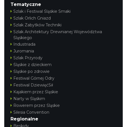
Tematyczne
Szlak i Festiwal Śląskie Smaki
Szlak Orlich Gniazd
Szlak Zabytków Techniki
Szlak Architektury Drewnianej Województwa
Śląskiego
Cieszyn
0.43 km
2026-08-21
Industriada
Juromania
Szlak Przyrody
Śląskie z dzieckiem
Śląskie po zdrowie
Festiwal Górnej Odry
Festiwal DziewięćSił
Kajakiem przez Śląskie
Cieszyn
Narty w Śląskim
0.43 km
2026-08-28
Rowerem przez Śląskie
Silesia Convention
Regionalne
Beskidy