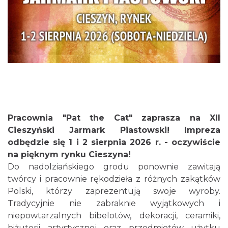
Cieszyn
0.05 km
2026-08-09
Pracownia "Pat the Cat" zaprasza na XII
Cieszyński Jarmark Piastowski! Impreza
odbędzie się 1 i 2 sierpnia 2026 r. - oczywiście
Cieszyn
na pięknym rynku Cieszyna!
0.05 km
2026-08-16
Do nadolziańskiego grodu ponownie zawitają
twórcy i pracownie rękodzieła z różnych zakątków
Polski, którzy zaprezentują swoje wyroby.
Tradycyjnie nie zabraknie wyjątkowych i
niepowtarzalnych bibelotów, dekoracji, ceramiki,
biżuterii artystycznej oraz przedmiotów użytku