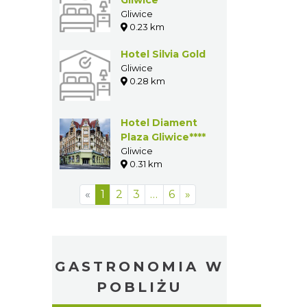
Gliwice
0.23 km
Hotel Silvia Gold
Gliwice
0.28 km
Hotel Diament
Plaza Gliwice****
Gliwice
0.31 km
«
1
2
3
…
6
»
GASTRONOMIA W
POBLIŻU