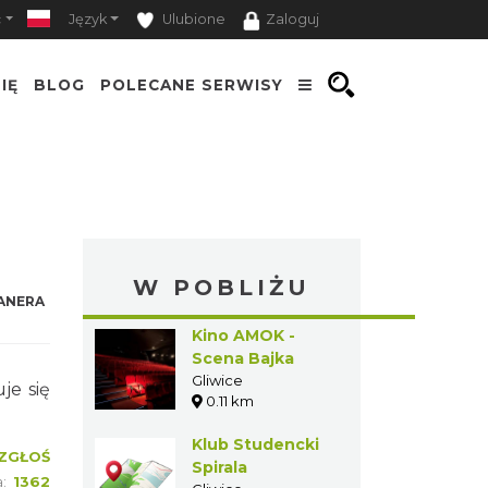
ć
Język
Ulubione
Zaloguj
IĘ
BLOG
POLECANE SERWISY
W POBLIŻU
ANERA
Kino AMOK -
Scena Bajka
Gliwice
je się
0.11 km
Klub Studencki
ZGŁOŚ
Spirala
a:
1362