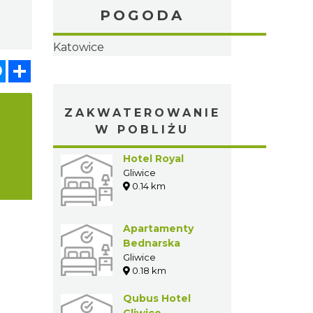
POGODA
Katowice
atsApp
Messenger
Share
ZAKWATEROWANIE
a
W POBLIŻU
Hotel Royal
Gliwice
0.14 km
Apartamenty
Bednarska
Gliwice
0.18 km
Qubus Hotel
Gliwice