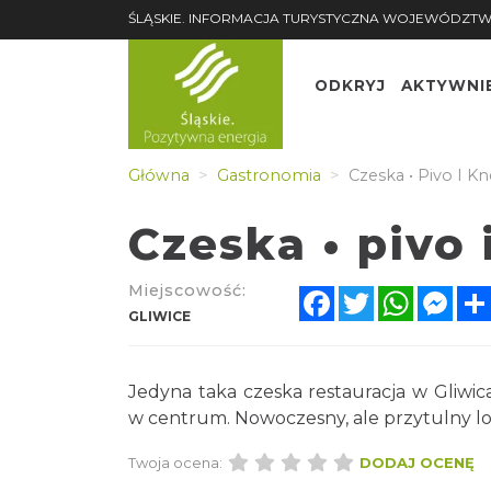
ŚLĄSKIE. INFORMACJA TURYSTYCZNA WOJEWÓDZTW
ODKRYJ
AKTYWNI
Główna
Gastronomia
Czeska • Pivo I Kne
Czeska • pivo 
Miejscowość:
Facebook
Twitter
WhatsA
Mes
GLIWICE
Jedyna taka czeska restauracja w Gliwica
w centrum. Nowoczesny, ale przytulny lo
Twoja ocena:
DODAJ OCENĘ