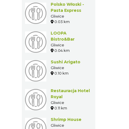
Polsko Włoski -
Pasta Express
Gliwice
0.03 km
LOOPA
Bistro&Bar
Gliwice
0.04 km
Sushi Arigato
Gliwice
0.10 km
Restauracja Hotel
Royal
Gliwice
0.11 km
Shrimp House
Gliwice