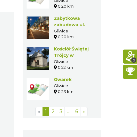
Gliwice
0.20 km
Zabytkowa
zabudowa ul.
Zwycięstwa w
Gliwice
0.20 km
Gliwicach
Kościół Świętej
Trójcy w
0
Gliwicach
Gliwice
0.22 km
Gwarek
Gliwice
0.23 km
«
1
2
3
…
6
»