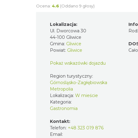
Ocena:
4.6
(Oddano 9 głosy)
Lokalizacja:
Inf
Ul. Dworcowa 30
Rodz
44-100 Gliwice
Gmina:
Gliwice
DO
Powiat:
Gliwice
Cał
Pokaż wskazówki dojazdu
Region turystyczny:
Górnośląsko-Zagłębiowska
Metropolia
Lokalizacja:
W mieście
Kategoria:
Gastronomia
Kontakt:
Telefon:
+48 323 019 876
Email: