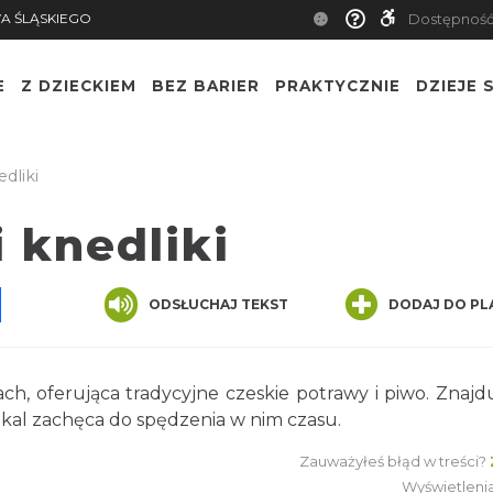
A ŚLĄSKIEGO
Dostępnoś
E
Z DZIECKIEM
BEZ BARIER
PRAKTYCZNIE
DZIEJE S
dliki
i knedliki
pp
senger
Share
ODSŁUCHAJ TEKST
DODAJ DO PL
ch, oferująca tradycyjne czeskie potrawy i piwo. Znajdu
kal zachęca do spędzenia w nim czasu.
Zauważyłeś błąd w treści?
Wyświetleni