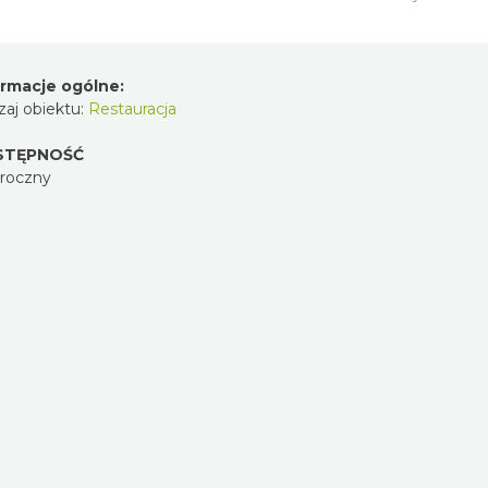
ormacje ogólne:
aj obiektu:
Restauracja
STĘPNOŚĆ
oroczny