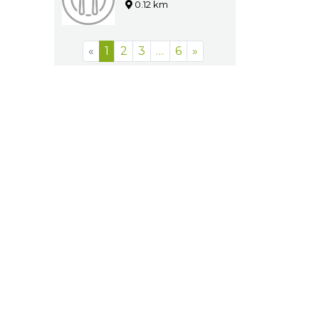
0.12 km
«
1
2
3
…
6
»