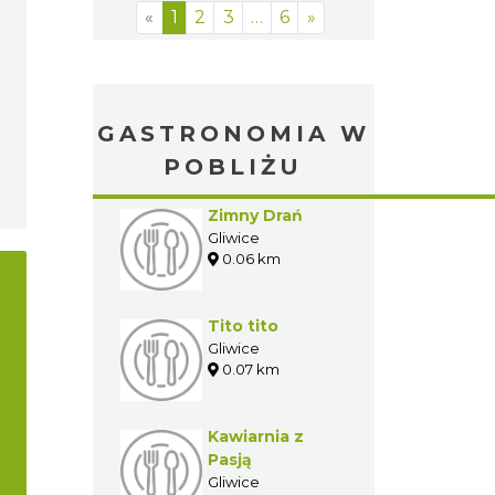
«
1
2
3
…
6
»
GASTRONOMIA W
POBLIŻU
Zimny Drań
Gliwice
0.06 km
Tito tito
Gliwice
0.07 km
Kawiarnia z
Pasją
Gliwice