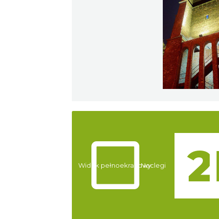
Atrakcje
Widok pełnoekranowy:
Noclegi