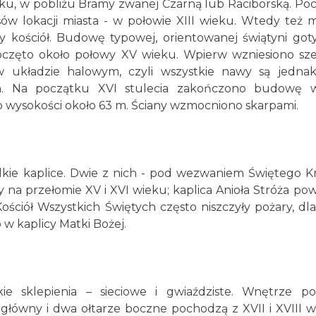
u, w pobliżu Bramy zwanej Czarną lub Raciborską. Poc
czasów lokacji miasta - w połowie XIII wieku. Wtedy też m
ny kościół. Budowę typowej, orientowanej świątyni goty
poczęto około połowy XV wieku. Wpierw wzniesiono sz
układzie halowym, czyli wszystkie nawy są jedna
um. Na początku XVI stulecia zakończono budowę w
 wysokości około 63 m. Ściany wzmocniono skarpami.
lkie kaplice. Dwie z nich - pod wezwaniem Świętego K
ły na przełomie XV i XVI wieku; kaplica Anioła Stróża pow
ościół Wszystkich Świętych często niszczyły pożary, dl
 w kaplicy Matki Bożej.
ie sklepienia – sieciowe i gwiaździste. Wnętrze po
 główny i dwa ołtarze boczne pochodzą z XVII i XVIII w