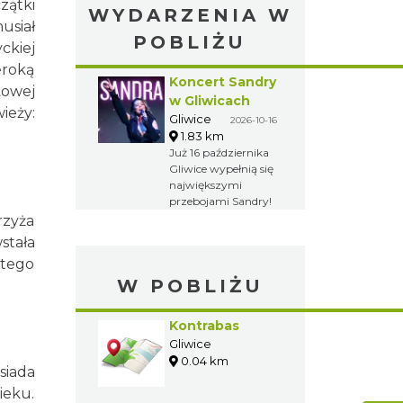
zątki
WYDARZENIA W
usiał
POBLIŻU
ckiej
eroką
Koncert Sandry
kowej
w Gliwicach
ieży:
Gliwice
2026-10-16
1.83 km
Już 16 października
Gliwice wypełnią się
największymi
przebojami Sandry!
rzyża
stała
atego
W POBLIŻU
Kontrabas
Gliwice
0.04 km
siada
ieku.