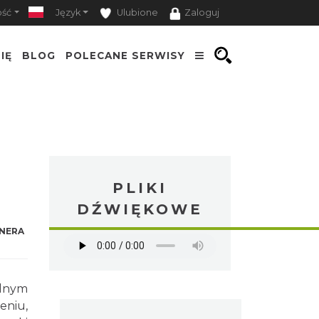
ość
Język
Ulubione
Zaloguj
IĘ
BLOG
POLECANE SERWISY
PLIKI
DŹWIĘKOWE
NERA
alnym
eniu,