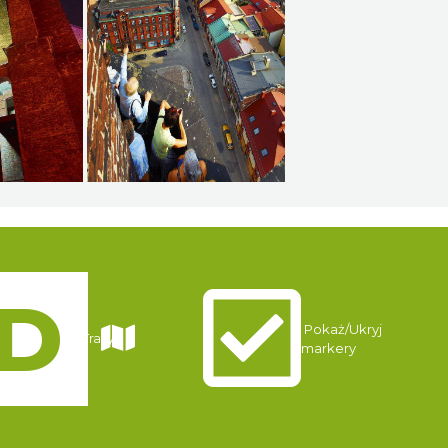
Pokaż/Ukryj
Trasy
markery