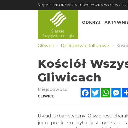
ŚLĄSKIE. INFORMACJA TURYSTYCZNA WOJEWÓDZ
ODKRYJ
AKTYWNI
Główna
Dziedzictwo Kulturowe
Kości
Kościół Wszy
Gliwicach
Miejscowość:
Facebook
Twitter
Whats
Me
GLIWICE
Układ urbanistyczny Gliwic jest chara
jego punktem był i jest rynek z r