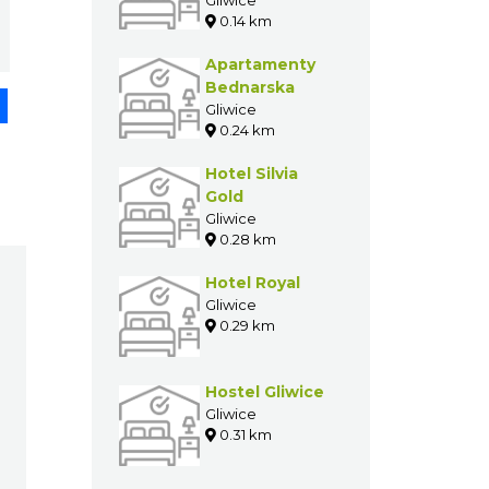
0.14 km
Apartamenty
Bednarska
pp
senger
Share
Gliwice
0.24 km
Hotel Silvia
Gold
Gliwice
0.28 km
Hotel Royal
Gliwice
0.29 km
Hostel Gliwice
Gliwice
0.31 km