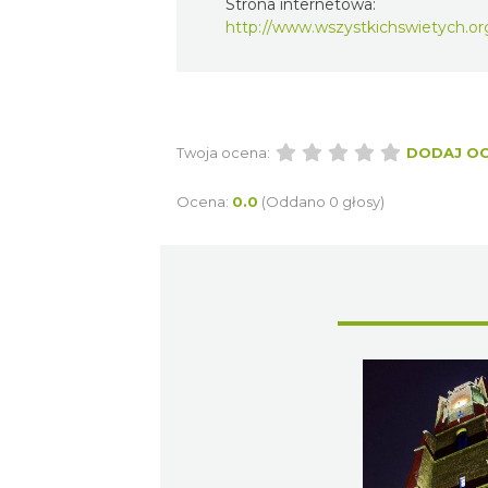
Strona internetowa:
http://www.wszystkichswietych.or
Twoja ocena:
DODAJ O
Ocena:
0.0
(Oddano 0 głosy)