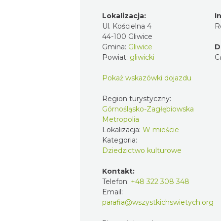
Lokalizacja:
I
Ul. Kościelna 4
R
44-100 Gliwice
Gmina:
Gliwice
D
Powiat:
gliwicki
C
Pokaż wskazówki dojazdu
Region turystyczny:
Górnośląsko-Zagłębiowska
Metropolia
Lokalizacja:
W mieście
Kategoria:
Dziedzictwo kulturowe
Kontakt:
Telefon:
+48 322 308 348
Email:
parafia@wszystkichswietych.org