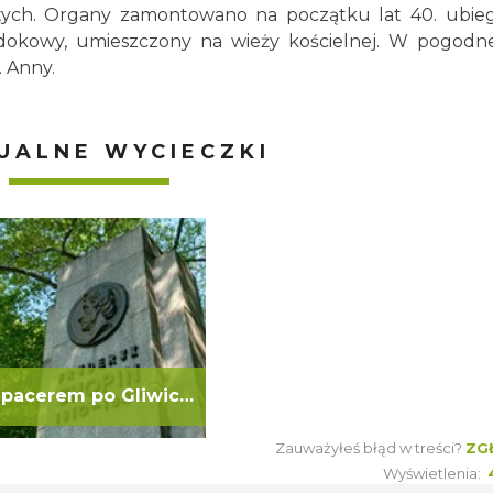
ętych. Organy zamontowano na początku lat 40. ubie
widokowy, umieszczony na wieży kościelnej. W pogodn
. Anny.
UALNE WYCIECZKI
Spacerem po Gliwicch
Zauważyłeś błąd w treści?
ZG
Wyświetlenia: