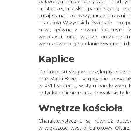
położonym na północny zachód od rynk
najstarszej, miejskiej parafii sięgają 
tutaj stanąć pierwszy, raczej drewnia
- kościoła Wszystkich Świętych - roz
nawę główną z nawami bocznymi (w 
wysokości) oraz węższe prezbiteri
wymurowano ją na planie kwadratu i do
Kaplice
Do korpusu świątyni przylegają niewie
oraz Matki Bożej - są gotyckie i powsta
w XVIII stuleciu, w stylu barokowym. K
gotycka polichromia zachowała się tylko
Wnętrze kościoła
Charakterystyczne są również gotyck
w większości wystrój barokowy. Ołtarz