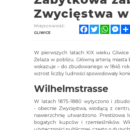
Zwycięstwa w
Miejscowość:
Facebook
Twitter
WhatsA
Mes
GLIWICE
W pierwszych latach XIX wieku Gliwice 
Żelaza w pobliżu. Główną arterią miast
wskazuje – do zbudowanego w 1845 roku
wzrost liczby ludności spowodowały kon
Wilhelmstrasse
W latach 1875-1880 wytyczono i zbudo
- obecnie Zwycięstwa, wiodącą z centr
nawierzchnię utwardzono. Prestiżowa lok
bogatych kupców i rzemieślników. Wkr
użyteczności publicznej, często o dużych