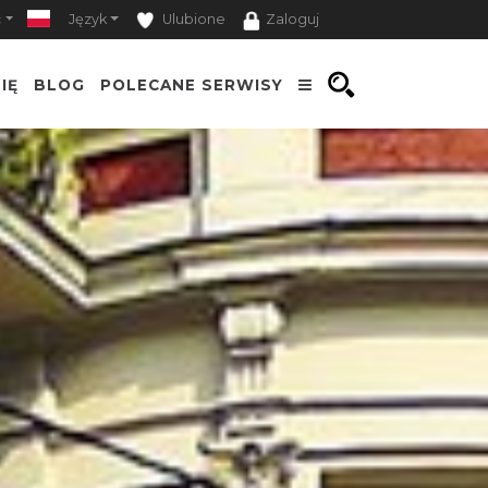
ć
Język
Ulubione
Zaloguj
IĘ
BLOG
POLECANE SERWISY