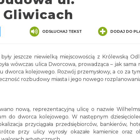
 Gliwicach
pp
senger
Share
ODSŁUCHAJ TEKST
DODAJ DO PL
były jeszcze niewielką miejscowością z Królewską Od
a była wówczas ulica Dworcowa, prowadząca – jak sama
 dworca kolejowego. Rozwój przemysłowy, a co za tym
ieczność rozbudowy miasta i jego nowego rozplanowania
wano nową, reprezentacyjną ulicę o nazwie Wilhelms
um do dworca kolejowego. W następnym dziesięciolec
alizacja przyciągała przedsiębiorców, bankierów, hote
ótce przy ulicy wyrosły okazałe kamienice oraz o
 walorach artystycznych.