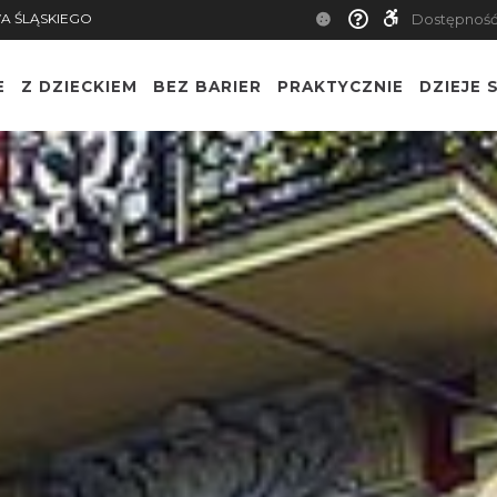
A ŚLĄSKIEGO
Dostępnoś
E
Z DZIECKIEM
BEZ BARIER
PRAKTYCZNIE
DZIEJE S