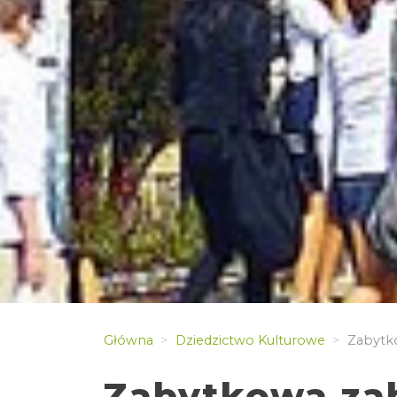
Główna
Dziedzictwo Kulturowe
Zabytko
Zabytkowa za