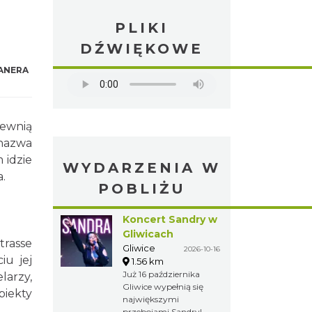
PLIKI
DŹWIĘKOWE
ANERA
lewnią
 nazwa
 idzie
WYDARZENIA W
.
POBLIŻU
Koncert Sandry w
Gliwicach
trasse
Gliwice
2026-10-16
iu jej
1.56 km
Już 16 października
larzy,
Gliwice wypełnią się
biekty
największymi
przebojami Sandry!