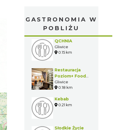
GASTRONOMIA W
POBLIŻU
QCHNIA
Gliwice
0.15 km
Restauracja
Poziom+ Food
& Wine (Hotel
Gliwice
0.18 km
Diament Plaza
Gliwice)
Kebab
0.21 km
Słodkie Życie