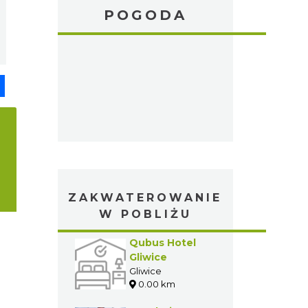
POGODA
pp
senger
Share
ZAKWATEROWANIE
W POBLIŻU
Qubus Hotel
Gliwice
Gliwice
0.00 km