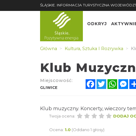
ŚLĄSKIE. INFORMACJA TURYSTYCZNA WOJEWÓDZ
ODKRYJ
AKTYWNI
Główna
Kultura, Sztuka I Rozrywka
Kl
Klub Muzyczny
Miejscowość:
Facebook
Twitter
Whats
Me
GLIWICE
Klub muzyczny. Koncerty, wieczory te
Twoja ocena:
DODAJ O
Ocena:
1.0
(Oddano 1 głosy)