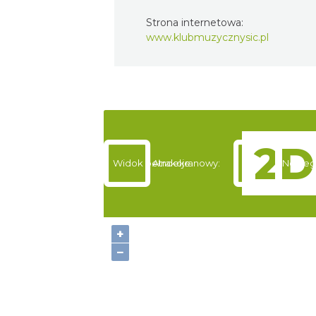
Strona internetowa:
www.klubmuzycznysic.pl
Widok pełnoekranowy:
Atrakcje
Nocleg
+
−