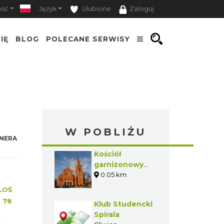
ość
Język
Ulubione
Zaloguj
IĘ
BLOG
POLECANE SERWISY
W POBLIŻU
NERA
Kościół
garnizonowy
pw. św. Barbary
0.05 km
w Gliwicach
ŁOŚ
:
78
Klub Studencki
Spirala