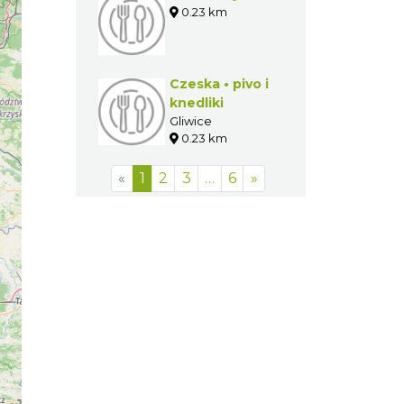
0.23 km
Czeska • pivo i
knedliki
Gliwice
0.23 km
«
1
2
3
…
6
»