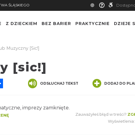
TWA ŚLĄSKIEGO
Dostępn
E
Z DZIECKIEM
BEZ BARIER
PRAKTYCZNIE
DZIEJE S
ub Muzyczny [sic!]
 [sic!]
App
ssenger
Share
ODSŁUCHAJ TEKST
DODAJ DO PLA
matyczne, imprezy zamknięte.
Zauważyłeś błąd w treści?
ZG
CENĘ
Wyświetlenia