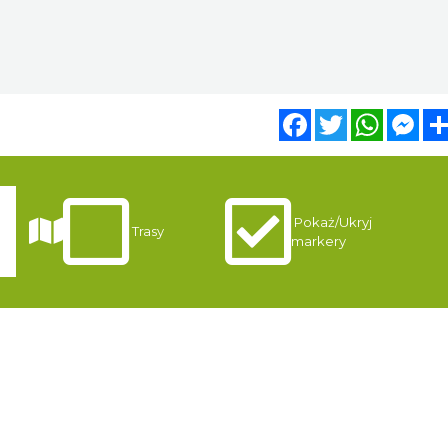
Facebook
Twitter
WhatsA
Mes
Pokaż/Ukryj
i
Trasy
markery