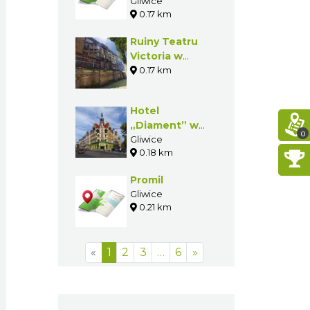
Gliwice
0.17 km
Ruiny Teatru
Victoria w
Gliwicach
0.17 km
Hotel
„Diament” w
0
Gliwicach
Gliwice
0.18 km
Promil
Gliwice
0.21 km
«
1
2
3
…
6
»