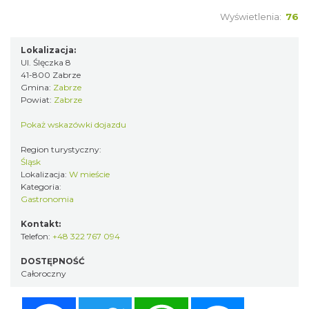
Wyświetlenia:
76
Lokalizacja:
Ul. Ślęczka 8
41-800 Zabrze
Gmina:
Zabrze
Powiat:
Zabrze
Pokaż wskazówki dojazdu
Region turystyczny:
Śląsk
Lokalizacja:
W mieście
Kategoria:
Gastronomia
Kontakt:
Telefon:
+48 322 767 094
DOSTĘPNOŚĆ
Całoroczny
Facebook
Twitter
WhatsApp
Messenger