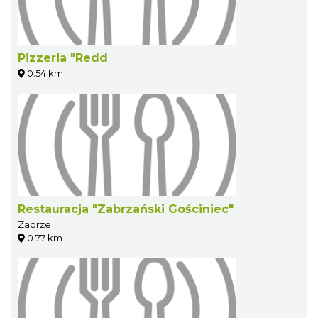
Pizzeria "Redd
0.54 km
Restauracja "Zabrzański Gościniec"
Zabrze
0.77 km