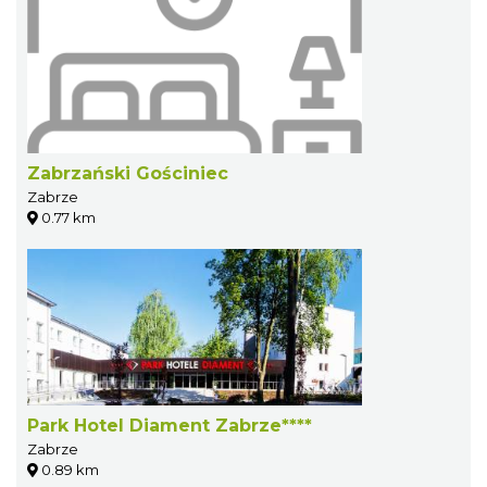
Zabrzański Gościniec
Zabrze
0.77 km
Park Hotel Diament Zabrze****
Zabrze
0.89 km