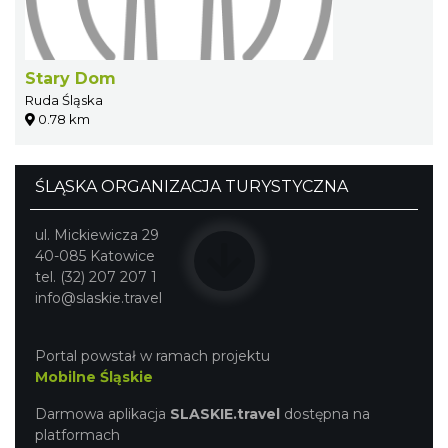
Stary Dom
Ruda Śląska
0.78 km
ŚLĄSKA ORGANIZACJA TURYSTYCZNA
ul. Mickiewicza 29
40-085 Katowice
tel. (32) 207 207 1
info@slaskie.travel
Portal powstał w ramach projektu
Mobilne Śląskie
Darmowa aplikacja
SLASKIE.travel
dostępna na
platformach