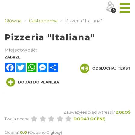
0
Główna
Gastronomia
Pizzeria "Italiana"
Pizzeria "Italiana"
Miejscowość:
ZABRZE
Facebook
Twitter
WhatsApp
Messenger
Share
ODSŁUCHAJ TEKST
DODAJ DO PLANERA
Zauważyłeś błąd w treści?
ZGŁOŚ
Twoja ocena:
DODAJ OCENĘ
Ocena:
0.0
(Oddano 0 głosy)