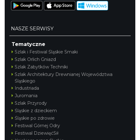
NASZE SERWISY
Tematyczne
Szlak i Festiwal Śląskie Smaki
Szlak Orlich Gniazd
Szlak Zabytków Techniki
Szlak Architektury Drewnianej Województwa
Śląskiego
Industriada
Juromania
Szlak Przyrody
Śląskie z dzieckiem
Śląskie po zdrowie
Festiwal Górnej Odry
Festiwal DziewięćSił