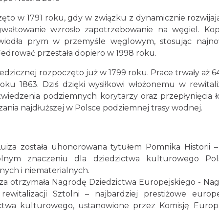
ęto w 1791 roku, gdy w związku z dynamicznie rozwija
wałtowanie wzrosło zapotrzebowanie na węgiel. Kop
 wiodła prym w przemyśle węglowym, stosując najn
 Fedrować przestała dopiero w 1998 roku.
zicznej rozpoczęto już w 1799 roku. Prace trwały aż 64
roku 1863. Dziś dzięki wysiłkowi włożonemu w rewitali
wiedzenia podziemnych korytarzy oraz przepłynięcia ł
ania najdłuższej w Polsce podziemnej trasy wodnej.
iza została uhonorowana tytułem Pomnika Historii –
lnym znaczeniu dla dziedzictwa kulturowego Pols
ych i niematerialnych.
iza otrzymała Nagrodę Dziedzictwa Europejskiego - Na
witalizacji Sztolni – najbardziej prestiżowe europe
ictwa kulturowego, ustanowione przez Komisję Europ