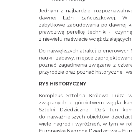
Jednym z najbardziej rozpoznawalny
dawnej Łaźni Łańcuszkowej. W s
zabytkowe zabudowania po dawnej kop
prawdziwą perełkę techniki - czynną
z niewielu na świecie wciąż działających
Do największych atrakcji plenerowych S
nauki i zabawy, miejsce zaprojektowane
poznać zagadnienia związane z czter
przyrodzie oraz poznać historyczne i 
RYS HISTORYCZNY
Kompleks Sztolnia Królowa Luiza w
związanych z górnictwem węgla kam
Sztolni Dziedzicznej. Dziś ten ko
do najważniejszych obiektów dziedzi
wiele nagród i wyróżnień, w tym w rok
Europejską Nagrodą Dziedzictwa – Eur