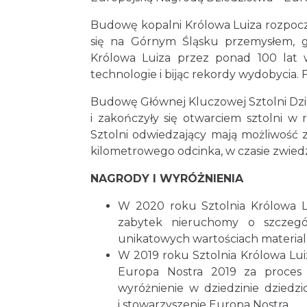
Budowę kopalni Królowa Luiza rozpocz
się na Górnym Śląsku przemysłem, g
Królowa Luiza przez ponad 100 lat
technologie i bijąc rekordy wydobycia.
Budowę Głównej Kluczowej Sztolni Dzied
i zakończyły się otwarciem sztolni w 
Sztolni odwiedzający mają możliwość z
kilometrowego odcinka, w czasie zwiedz
NAGRODY I WYRÓŻNIENIA
W 2020 roku Sztolnia Królowa Lu
zabytek nieruchomy o szczegó
unikatowych wartościach materialn
W 2019 roku Sztolnia Królowa Lu
Europa Nostra 2019 za proces re
wyróżnienie w dziedzinie dziedz
i stowarzyszenie Europa Nostra,