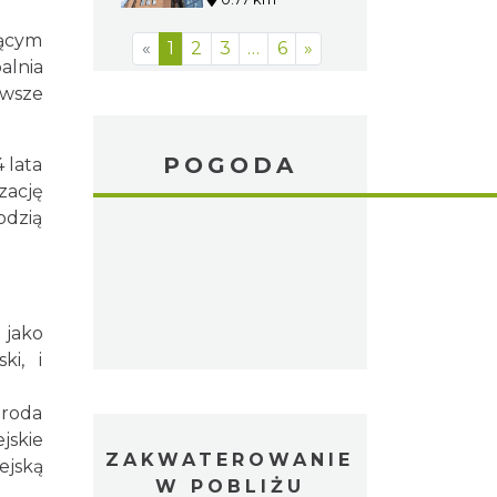
jącym
«
1
2
3
…
6
»
alnia
owsze
POGODA
 lata
zację
odzią
 jako
ki, i
groda
jskie
ZAKWATEROWANIE
ejską
W POBLIŻU