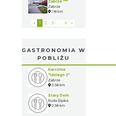
Zabrze ***
Zabrze
1.18 km
«
1
2
3
…
6
»
GASTRONOMIA W
POBLIŻU
Karczma
"Idziego 2"
Zabrze
0.58 km
Stary Dom
Ruda Śląska
0.58 km