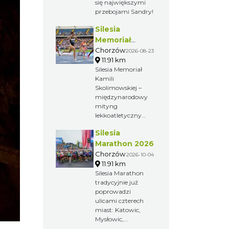
się największymi
przebojami Sandry!
Silesia
Memoriał
Kamili
Chorzów
2026-08-23
11.91 km
Skolimowskiej
Silesia Memoriał
Kamili
Skolimowskiej –
międzynarodowy
mityng
lekkoatletyczny
organizowany
Silesia
przez Fundację
Kamili
Marathon 2026
Skolimowskiej.
Chorzów
2026-10-04
Zawody
11.91 km
poświęcone są
Silesia Marathon
pamięci zmarłej w
tradycyjnie już
lutym 2009 roku
poprowadzi
Kamili
ulicami czterech
Skolimowskiej –
miast: Katowic,
mistrzyni
Mysłowic,
olimpijskiej w
Siemianowic