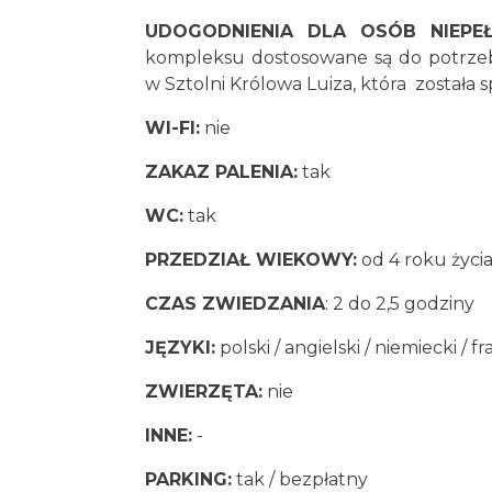
UDOGODNIENIA DLA OSÓB NIEPE
kompleksu dostosowane są do potrze
w Sztolni Królowa Luiza, która została
WI-FI:
nie
ZAKAZ PALENIA:
tak
WC:
tak
PRZEDZIAŁ WIEKOWY:
od 4 roku życi
CZAS ZWIEDZANIA
: 2 do 2,5 godziny
JĘZYKI:
polski / angielski / niemiecki / fr
ZWIERZĘTA:
nie
INNE:
-
PARKING:
tak / bezpłatny