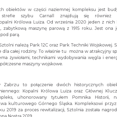
ch obiektów w części naziemnej kompleksu jest bu
trefie szybu Carnall znajdują się również i
alni Królowa Luiza. Od września 2020 jeden z nich 
, zabytkową maszynę parową z 1915 roku. Jest ona 
 pod parą.
ztolni należą Park 12C oraz Park Techniki Wojskowej. S
 dla całej rodziny. To właśnie tu można w atrakcyjny s
ema żywiołami, technikami wydobywania węgla i ener
współczesne maszyny wojskowe.
 Zabrzu to połączenie dwóch historycznych obie
iennego: Kopalni Królowa Luiza oraz Głównej Kluc
mpleks, uhonorowany tytułem Pomnika Historii, n
ctwa kulturowego Górnego Śląska. Kompleksowi przy
u 2019 za proces rewitalizacji, Sztolnia została nagro
opa Nostra 2019