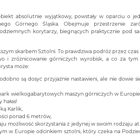
biekt absolutnie wyjątkowy, powstały w oparciu o je
nego Górnego Śląska. Obejmuje przestrzenie zar
 podziemnych korytarzy, biegnących praktycznie pod 
kszym skarbem Sztolni. To prawdziwa podróż przez czas
o i zróżnicowanie górniczych wyrobisk, a co za tym 
rysta może:
dobno są dosyć przyjaźnie nastawieni, ale nie dowie si
park wielkogabarytowych maszyn górniczych w Europie
y hałas!
ką Karlik,
ości ponad 6 metrów,
ju możliwość skorzystania z jedynej w swoim rodzaju atr
ym w Europie odcinkiem sztolni, który czeka na Podzi