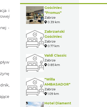
Gościniec
cja i
"Promus"
zowej
Zabrze
0.39 km
nej -
Zabrzański
Gościniec
Zabrze
0.77 km
Valdi Classic
Zabrze
spływ
0.85 km
szynę
"Willa
AMBASADOR"
dnik,
Zabrze
1.09 km
ające
Hotel Diament