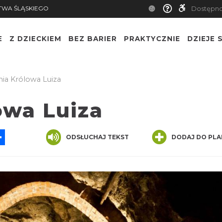
TWA ŚLĄSKIEGO
Dostępn
E
Z DZIECKIEM
BEZ BARIER
PRAKTYCZNIE
DZIEJE S
nia Królowa Luiza
owa Luiza
App
ssenger
Share
ODSŁUCHAJ TEKST
DODAJ DO PLA