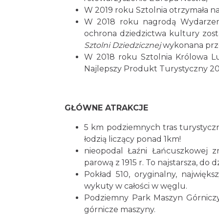
W 2019 roku Sztolnia otrzymała 
W 2018 roku nagrodą Wydarzenie
ochrona dziedzictwa kultury zos
Sztolni Dziedzicznej
wykonana pr
W 2018 roku Sztolnia Królowa Lui
Najlepszy Produkt Turystyczny 2
GŁÓWNE ATRAKCJE
5 km podziemnych tras turystycz
łodzią liczący ponad 1km!
nieopodal Łaźni Łańcuszkowej z
parową z 1915 r. To najstarsza, do 
Pokład 510, oryginalny, najwięk
wykuty w całości w węglu.
Podziemny Park Maszyn Górniczyc
górnicze maszyny.