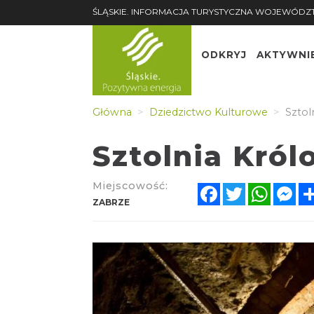
ŚLĄSKIE. INFORMACJA TURYSTYCZNA WOJEWÓDZ
ODKRYJ
AKTYWNI
Główna
Dziedzictwo Kulturowe
Sztol
Sztolnia Król
Miejscowość:
Facebook
Twitter
Whats
Me
ZABRZE