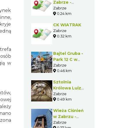
Zabrze -
Niezależne
Zabrze
dynek
0.24 km
Centrum
nne,
Kultury
kryje
CK WIATRAK
Zabrze
jedną
0.32 km
trefa
Bajtel Gruba -
posób
Park 12 C w
gią w
Zabrzu
Zabrze
0.46 km
Sztolnia
Królowa Luiza
któw,
- Strefa
Zabrze
0.49 km
zowej
Wilhelmina
ależy
Wieża Ciśnień
znano
w Zabrzu -
dzona
Carboneum
Zabrze
0.77 km