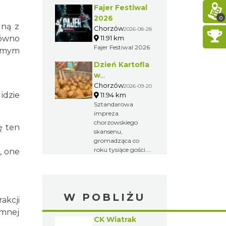
rzucie młotem z
Fajer Festiwal
Śląskich i
2000 roku.
Chorzowa. Jest to
2026
0
dną z
największa
Chorzów
2026-08-28
impreza biegowa
11.91 km
ówno
na Śląsku i jeden z
Fajer Festiwal 2026
samym
największych
maratonów w
Dzień Kartofla
Polsce.
w
chorzowskim
Chorzów
2026-09-20
idzie
11.94 km
skansenie
Sztandarowa
impreza
chorzowskiego
ę ten
skansenu,
gromadząca co
roku tysiące gości.
, one
Przybliżenie
dawnych
obrzędów i
zwyczajów na
W POBLIŻU
Górnym Śląsku.
akcji
emnej
CK Wiatrak