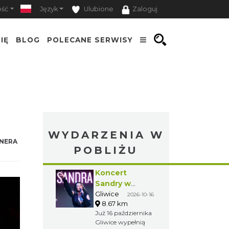
ość
Język
Ulubione
Zaloguj
IĘ
BLOG
POLECANE SERWISY
WYDARZENIA W
NERA
POBLIŻU
Koncert
Sandry w
Gliwicach
Gliwice
2026-10-16
8.67 km
Już 16 października
Gliwice wypełnią