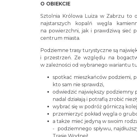
O OBIEKCIE
Sztolnia Królowa Luiza w Zabrzu to o
najstarszych kopalń węgla kamien
na powierzchni, jak i prawdziwą sieć
centrum miasta.
Podziemne trasy turystyczne są najwię
i przestrzeń. Ze względu na bogactw
w zależności od wybranego wariantu tu
spotkać mieszkańców podziemi, po
kto sam nie sprawdzi,
odwiedzić największy podziemny 
nadal działają i potrafią zrobić niezł
wybrać się w podróż górniczą kolej
przemierzyć pokład węgla o grub
a także mieć jedyną w swoim rodza
- podziemnego spływu, najdłuższ
Trasie Wodnej!