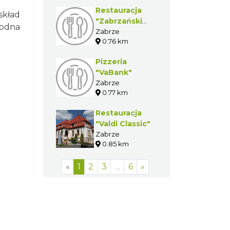
Restauracja
kład
"Zabrzański
Wodna
Gościniec"
Zabrze
0.76 km
Pizzeria
"VaBank"
Zabrze
0.77 km
Restauracja
"Valdi Classic"
Zabrze
0.85 km
«
1
2
3
…
6
»