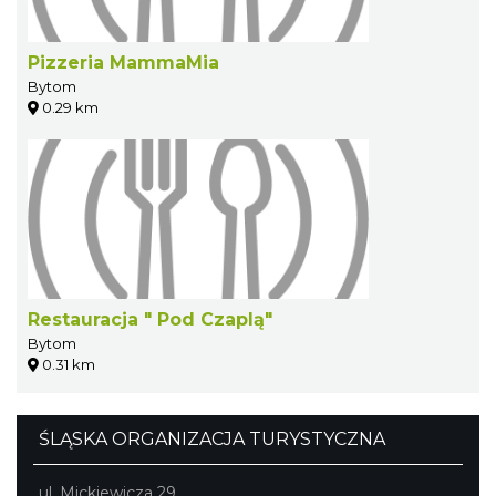
Pizzeria MammaMia
Bytom
0.29 km
Restauracja " Pod Czaplą"
Bytom
0.31 km
ŚLĄSKA ORGANIZACJA TURYSTYCZNA
ul. Mickiewicza 29