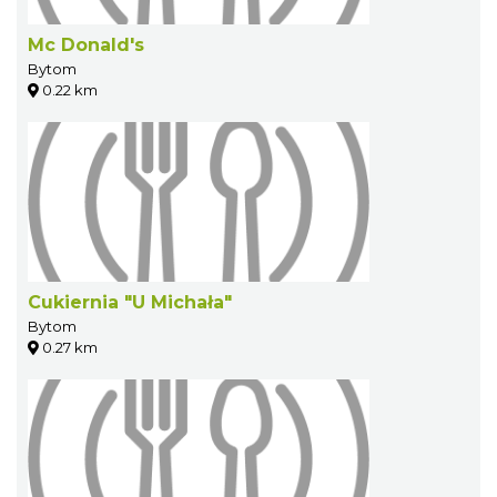
Mc Donald's
Bytom
0.22 km
Cukiernia "U Michała"
Bytom
0.27 km