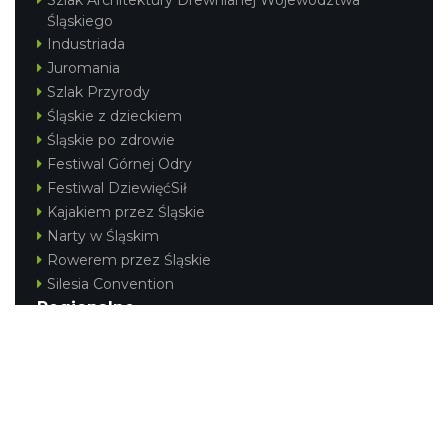
Śląskiego
Industriada
Juromania
Szlak Przyrody
Śląskie z dzieckiem
Śląskie po zdrowie
Festiwal Górnej Odry
Festiwal DziewięćSił
Kajakiem przez Śląskie
Narty w Śląskim
Rowerem przez Śląskie
Silesia Convention
Regionalne
Beskidy
Śląsk Cieszyński
Jura Krakowsko-Częstochowska
Kraina Górnej Odry
Górnośląsko-Zagłębiowska Metropolia