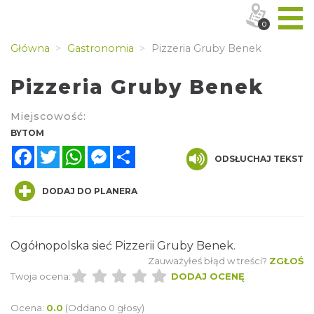
0
Główna
Gastronomia
Pizzeria Gruby Benek
Pizzeria Gruby Benek
Miejscowość:
BYTOM
Facebook
Twitter
WhatsApp
Messenger
Share
ODSŁUCHAJ TEKST
DODAJ DO PLANERA
Ogółnopolska sieć Pizzerii Gruby Benek.
Zauważyłeś błąd w treści?
ZGŁOŚ
Twoja ocena:
DODAJ OCENĘ
Ocena:
0.0
(Oddano 0 głosy)