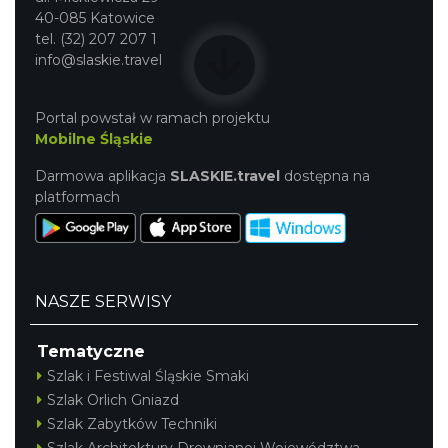
40-085 Katowice
tel. (32) 207 207 1
info@slaskie.travel
Portal powstał w ramach projektu
Mobilne Śląskie
Darmowa aplikacja
SLASKIE.travel
dostępna na
platformach
NASZE SERWISY
Tematyczne
Szlak i Festiwal Śląskie Smaki
Szlak Orlich Gniazd
Szlak Zabytków Techniki
Szlak Architektury Drewnianej Województwa