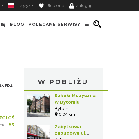
ć
Język
Ulubione
Zaloguj
IĘ
BLOG
POLECANE SERWISY
W POBLIŻU
ANERA
Szkoła Muzyczna
w Bytomiu
Bytom
0.04 km
ZGŁOŚ
nia:
83
Zabytkowa
zabudowa ul.