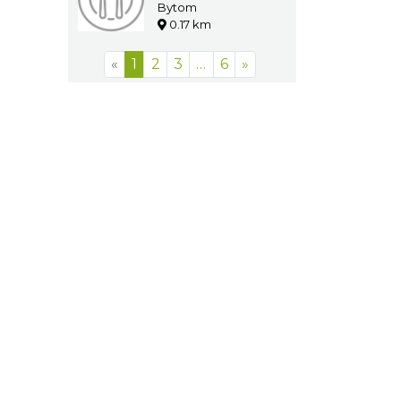
Bytom
0.17 km
«
1
2
3
…
6
»