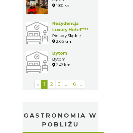
1.80 km
Rezydencja
Luxury Hotel****
Piekary Śląskie
2.05 km
Bytom
Bytom
2.47 km
«
1
2
3
…
6
»
GASTRONOMIA W
POBLIŻU