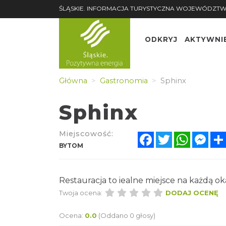
ŚLĄSKIE. INFORMACJA TURYSTYCZNA WOJEWÓDZTW
ODKRYJ
AKTYWNI
Główna
Gastronomia
Sphinx
Sphinx
Miejscowość:
Facebook
Twitter
WhatsA
Mes
BYTOM
Restauracja to iealne miejsce na każdą ok
Twoja ocena:
DODAJ OCENĘ
Ocena:
0.0
(Oddano 0 głosy)