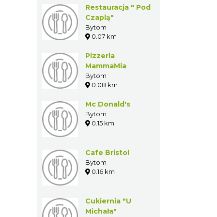
Restauracja " Pod
Czaplą"
Bytom
0.07 km
Pizzeria
MammaMia
Bytom
0.08 km
Mc Donald's
Bytom
0.15 km
Cafe Bristol
Bytom
0.16 km
Cukiernia "U
Michała"