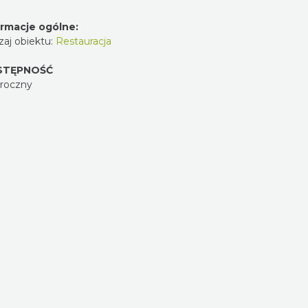
ormacje ogólne:
aj obiektu:
Restauracja
STĘPNOŚĆ
oroczny