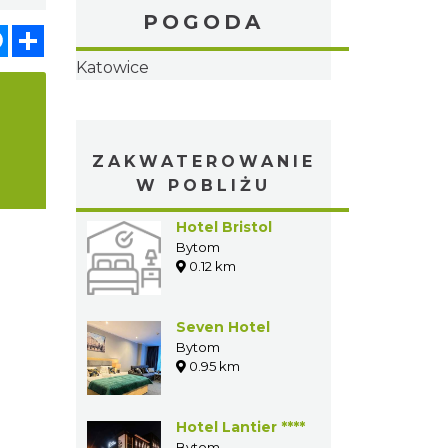
POGODA
atsApp
Messenger
Share
Katowice
a
ZAKWATEROWANIE
W POBLIŻU
Hotel Bristol
Bytom
0.12 km
Seven Hotel
Bytom
0.95 km
Hotel Lantier ****
Bytom