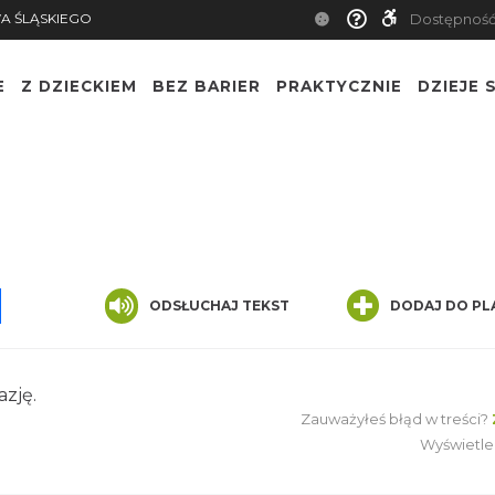
A ŚLĄSKIEGO
Dostępnoś
E
Z DZIECKIEM
BEZ BARIER
PRAKTYCZNIE
DZIEJE S
pp
senger
Share
ODSŁUCHAJ TEKST
DODAJ DO PL
azję.
Zauważyłeś błąd w treści?
Wyświetle